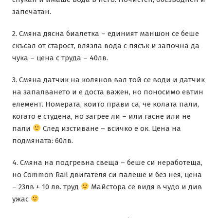
запечатан.
2. Смяна дясна биалетка – единият маншон се беше
скъсал от старост, влязла вода с пясък и започна да
чука – цена с труда – 40лв.
3. Смяна датчик на колянов вал той се води и датчик
на запалването и е доста важен, но поносимо евтин
елемент. Номерата, които прави са, че колата пали,
когато е студена, но загрее ли – или гасне или не
пали
След изстиване – всичко е ок. Цена на
подмяната: 60лв.
4. Смяна на подгревна свеща – беше си неработеща,
но Common Rail двигателя си палеше и без нея, цена
– 23лв + 10 лв. труд
Майстора се видя в чудо и див
ужас