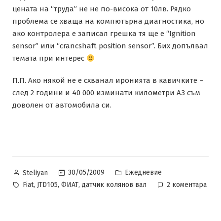
цената на “труда” не не по-висока от 10лв. Рядко
проблема се хваща на компютърна диагностика, но
ако контролера е записал грешка тя ще е “Ignition
sensor” или “crancshaft position sensor”. Бих допълвал
темата при интерес
П.П. Ако някой не е схванал иронията в кавичките –
след 2 години и 40 000 изминати километри АЗ съм
доволен от автомобила си.
Posted
Posted
30/05/2009
Ежедневие
Steliyan
by
in
Tags:
за
,
,
,
Fiat
JTD105
ФИАТ
датчик колянов вал
2 коментара
Авт
нев