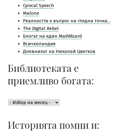
Cynical Speech
Malone
Pеалността е въпрос на гледна точка…
The Digital Rebel
Блогът на един MadWizard
Всичколандия
Дневникът на Николай Цветков
Библиотеката е
приемливо богата:
Библиотеката
е
приемливо
богата:
Историята помни и: