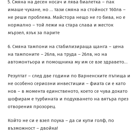
5. Смяна на десен носач и лява биалетка – пак
имаше чукане, но … тази смяна на стойност 160лв –
не реши проблема. Майстора нещо не го бива, но е
нормално – той лежи на стара слава и жесток
мързел, язък за парите
6. Смяна тампони на стабилизираща щанга – цена
на тампоните – 26лв, на труда – 26лв, но на
автомонтьора и помощника му им се взе здравето…
Резултат – след две години по Варненските пътища и
не особено сериозни инвестиции – фиата си е като
нов – в момента единственото, което се чува докато
шофирам е турбината и подухването на вятъра през
отворения прозорец.
Който не си е взел поука – да си купи голф, по
възможност – двойка!