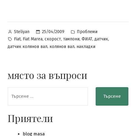
Posted
Posted
25/04/2009
Проблеми
Steliyan
by
in
Tags:
,
,
,
,
,
,
Fiat
Fiat Marea
скорост
тампони
ФИАТ
датчик
,
,
датчик колянов вал
колянов вал
накладки
място за въпроси
Търсене
за:
Приятели
blog masa