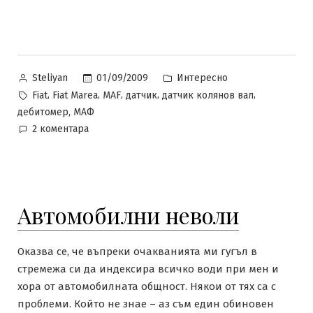
Posted
Posted
01/09/2009
Интересно
Steliyan
by
in
Tags:
,
,
,
,
,
Fiat
Fiat Marea
MAF
датчик
датчик колянов вал
,
дебитомер
МАФ
за
2 коментара
Малко
помощ
за
случайните
Автомобилни неволи
посетители
Оказва се, че въпреки очакванията ми гугъл в
стремежа си да индексира всичко води при мен и
хора от автомобилната общност. Някои от тях са с
проблеми. Който не знае – аз съм един обиновен