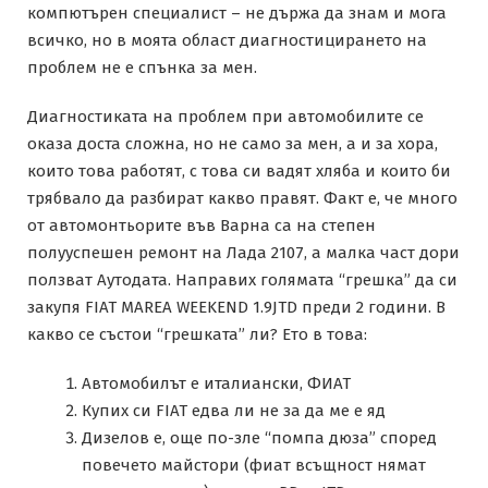
компютърен специалист – не държа да знам и мога
всичко, но в моята област диагностицирането на
проблем не е спънка за мен.
Диагностиката на проблем при автомобилите се
оказа доста сложна, но не само за мен, а и за хора,
които това работят, с това си вадят хляба и които би
трябвало да разбират какво правят. Факт е, че много
от автомонтьорите във Варна са на степен
полууспешен ремонт на Лада 2107, а малка част дори
ползват Аутодата. Направих голямата “грешка” да си
закупя FIAT MAREA WEEKEND 1.9JTD преди 2 години. В
какво се състои “грешката” ли? Ето в това:
Автомобилът е италиански, ФИАТ
Купих си FIAT едва ли не за да ме е яд
Дизелов е, още по-зле “помпа дюза” според
повечето майстори (фиат всъщност нямат