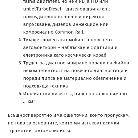
такъв двигател), но не е PD, а JTD или
uniJetTurboDiesel – дизелов двигател с
принудително пълнене и директно
впръскване, дизелов инжекцион или
комерсиално Common Rail.
Твърде сложен автомобил за повечето
автомонтьори – наблъскан е с датчици и
електроника като космически кораб
Труден за диагностициране поради очебийна
некомпетентност на повечето диагностици и
поради липса на материално обезпечение и
подходяща техника
Италиански дизел е…, нищо по-лошо нямало
… хм?
Всъщност вероятно има още точки, които пропускам,
но това са основните, които ми изтъкват всички
“грамотни” автомобилисти.