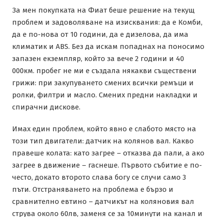
За мен покупката на Фиат беше решение на текущ
проблем и задоволяване на изисквания: да е Комби,
да е по-нова от 10 години, да е дизелова, да има
климатик и ABS. Без да искам попаднах на поносимо
запазен екземпляр, който за вече 2 години и 40
000км. пробег не ми е създала някакви съществени
грижи: при закупуването смених всички ремъци и
ролки, филтри и масло. Смених предни накладки и
спирачни дискове.
Имах един проблем, който явно е слабото място на
този тип двигатели: датчик на колянов вал. Какво
правеше колата: като загрее – отказва да пали, а ако
загрее в движение – гаснеше. Първото събитие е по-
често, докато второто слава богу се случи само 3
пъти. Отстраняването на проблема е бързо и
сравнително евтино – датчикът на коляновия вал
струва около 60лв, заменя се за 10минути на канал и