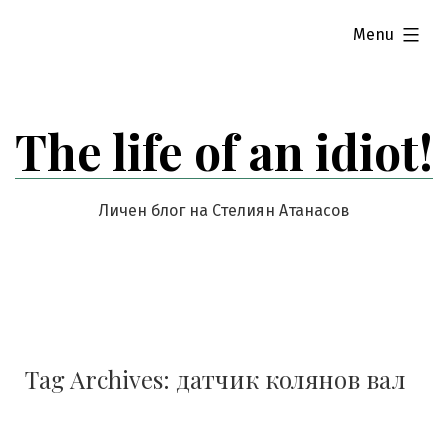
Skip
expanded
Menu
to
content
The life of an idiot!
Личен блог на Стелиян Атанасов
Tag Archives:
датчик колянов вал