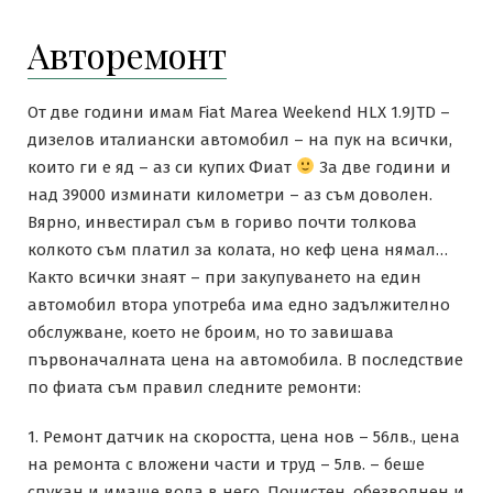
Авторемонт
От две години имам Fiat Marea Weekend HLX 1.9JTD –
дизелов италиански автомобил – на пук на всички,
които ги е яд – аз си купих Фиат
За две години и
над 39000 изминати километри – аз съм доволен.
Вярно, инвестирал съм в гориво почти толкова
колкото съм платил за колата, но кеф цена нямал…
Както всички знаят – при закупуването на един
автомобил втора употреба има едно задължително
обслужване, което не броим, но то завишава
първоначалната цена на автомобила. В последствие
по фиата съм правил следните ремонти:
1. Ремонт датчик на скоростта, цена нов – 56лв., цена
на ремонта с вложени части и труд – 5лв. – беше
спукан и имаше вода в него. Почистен, обезводнен и