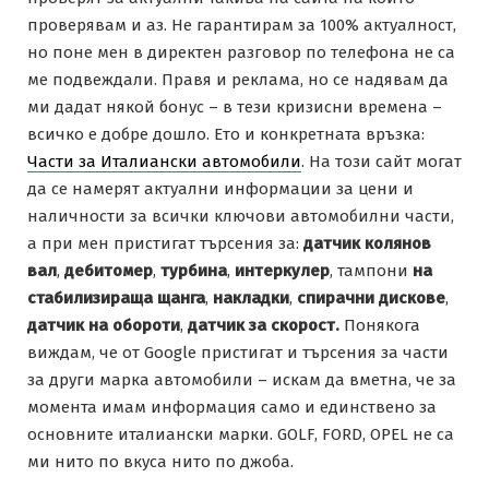
проверявам и аз. Не гарантирам за 100% актуалност,
но поне мен в директен разговор по телефона не са
ме подвеждали. Правя и реклама, но се надявам да
ми дадат някой бонус – в тези кризисни времена –
всичко е добре дошло. Ето и конкретната връзка:
Части за Италиански автомобили
. На този сайт могат
да се намерят актуални информации за цени и
наличности за всички ключови автомобилни части,
а при мен пристигат търсения за:
датчик колянов
вал
,
дебитомер
,
турбина
,
интеркулер
, тампони
на
стабилизираща щанга
,
накладки
,
спирачни дискове
,
датчик на обороти
,
датчик за скорост.
Понякога
виждам, че от Google пристигат и търсения за части
за други марка автомобили – искам да вметна, че за
момента имам информация само и единствено за
основните италиански марки. GOLF, FORD, OPEL не са
ми нито по вкуса нито по джоба.