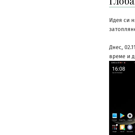
Глоба
Идея си 
затопляне
Днес, 02.
време и д