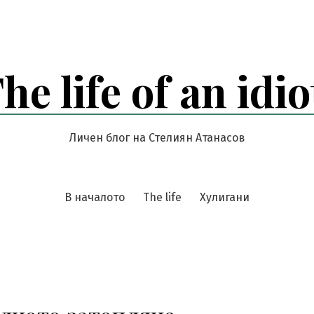
he life of an idio
Личен блог на Стелиян Атанасов
В началото
The life
Хулигани