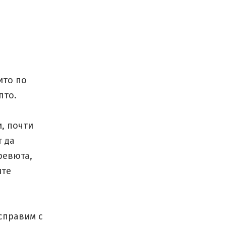
ито по
пто.
и, почти
 да
ревюта,
ите
 справим с