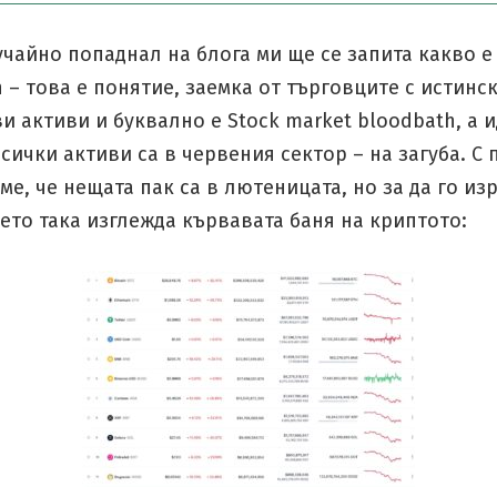
чайно попаднал на блога ми ще се запита какво е 
 – това е понятие, заемка от търговците с истинс
 активи и буквално е Stock market bloodbath, а и
всички активи са в червения сектор – на загуба. С
ме, че нещата пак са в лютеницата, но за да го из
ето така изглежда кървавата баня на криптото: