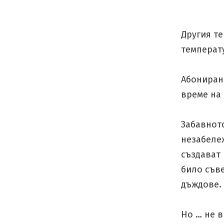
Другия те
температу
Абониран 
време на
Забавното
незабеле
създават
било съве
дъждове.
Но … не в