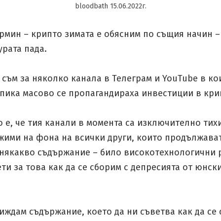
bloodbath 15.06.2022г.
рмин – крипто зимата е обясним по същия начин –
рата пада.
съм за няколко канала в Телеграм и YouTube в ко
 пика масово се пропагандираха инвестиции в кри
 е, че тия канали в момента са изключително тих
жими на фона на всички други, които продължават
 някакво съдържание – било високотехнологични 
ти за това как да се сборим с депресията от юнск
иждам съдържание, което да ни съветва как да се