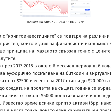
Цената на биткоин към 15.06.2022г.
а с “криптоинвестициите” се повтаря на различни
приятел, който е учил за финансист и икономист 
ше принципа на махалото свързан точно с цените
алутите.
 през 2017-2018 в около 6 месечен период наблюд
ова еуфорично поскъпване на биткоин и виртуалн
 като от $2500 в есента на 2017 стигна до $20 000 в
 до средата на пролетта на същата година се върна
йни нива от около $6000 поевтинявайки в послед
. Известно време всички крипто активи (брр, наи
яха в ниска точка, докато един харизматичен пре