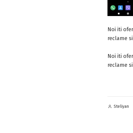
Noi iti ofe
reclame si
Noi iti ofe
reclame si
Posted
Steliyan
by