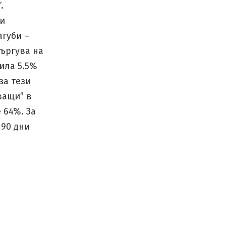
.
ци
агуби –
търгува на
била 5.5%
за тези
ващи” в
 64%. За
 90 дни