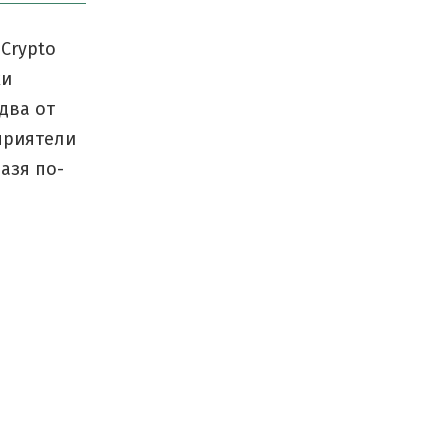
Crypto
ки
два от
 приятели
разя по-