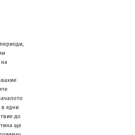
 периоди,
ми
 на
авахме
ите
 началото
 в едни
ствие до
стина ще
дприемач