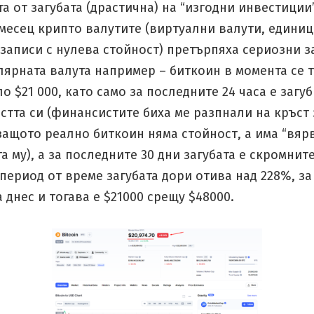
а от загубата (драстична) на “изгодни инвестиции”
месец крипто валутите (виртуални валути, едини
аписи с нулева стойност) претърпяха сериозни з
ярната валута например – биткоин в момента се 
о $21 000, като само за последните 24 часа е загу
стта си (финансистите биха ме разпнали на кръст 
защото реално биткоин няма стойност, а има “вяр
а му), а за последните 30 дни загубата е скромните
период от време загубата дори отива над 228%, за
 днес и тогава е $21000 срещу $48000.