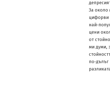
депресият
За около 
цифорви з
най-попул
цени окол
от стойно
ми думи, 
стойностт
по-дълъг 
разликата