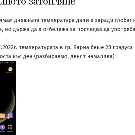
лното затопляне
нямам днешната температура дали е заради глобал
, но държа да я отбележа за последваща употреба
11.2022г. температурата в гр. Варна беше 28 градуса
оста къс ден (разбираемо, денят намалява)