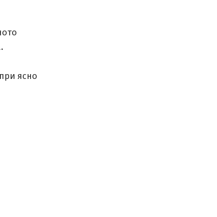
ното
.
 при ясно