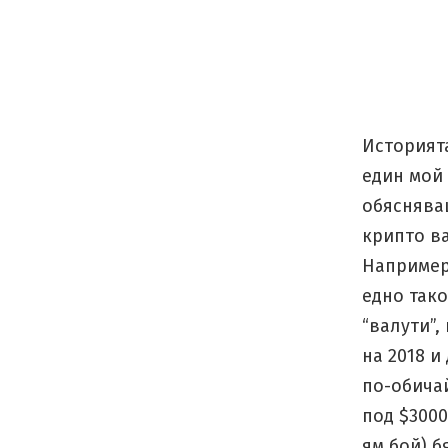
Историят
един мой 
обяснява
крипто в
Например
едно так
“валути”,
на 2018 и
по-обича
под $3000
ям бой) б