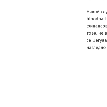
Някой слу
bloodbath
финансови
това, че 
се шегува
нагледно 