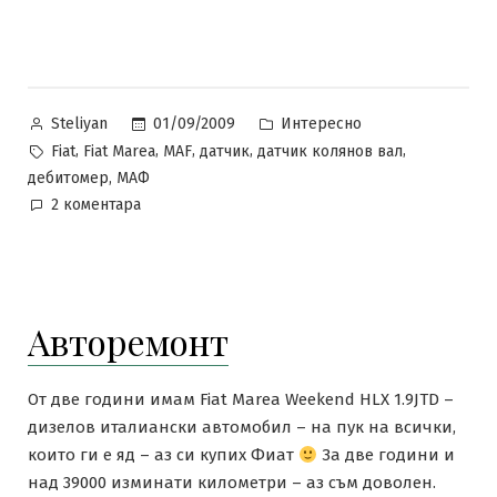
Posted
Posted
01/09/2009
Интересно
Steliyan
by
in
Tags:
,
,
,
,
,
Fiat
Fiat Marea
MAF
датчик
датчик колянов вал
,
дебитомер
МАФ
за
2 коментара
Малко
помощ
за
случайните
Авторемонт
посетители
От две години имам Fiat Marea Weekend HLX 1.9JTD –
дизелов италиански автомобил – на пук на всички,
които ги е яд – аз си купих Фиат
За две години и
над 39000 изминати километри – аз съм доволен.