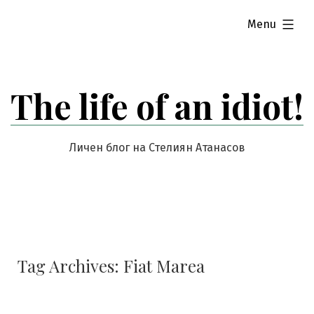
Skip
expanded
Menu
to
content
The life of an idiot!
Личен блог на Стелиян Атанасов
Tag Archives:
Fiat Marea