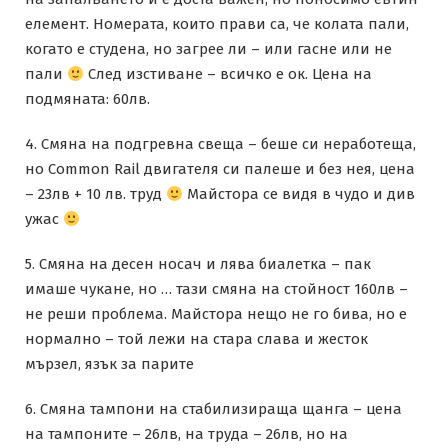
елемент. Номерата, които прави са, че колата пали,
когато е студена, но загрее ли – или гасне или не
пали
След изстиване – всичко е ок. Цена на
подмяната: 60лв.
4. Смяна на подгревна свеща – беше си неработеща,
но Common Rail двигателя си палеше и без нея, цена
– 23лв + 10 лв. труд
Майстора се видя в чудо и див
ужас
5. Смяна на десен носач и лява биалетка – пак
имаше чукане, но … тази смяна на стойност 160лв –
не реши проблема. Майстора нещо не го бива, но е
нормално – той лежи на стара слава и жесток
мързел, язък за парите
6. Смяна тампони на стабилизираща щанга – цена
на тампоните – 26лв, на труда – 26лв, но на