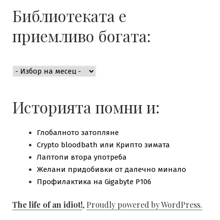
Библиотеката е
приемливо богата:
Библиотеката
е
приемливо
богата:
Историята помни и:
Глобалното затопляне
Crypto bloodbath или Крипто зимата
Лаптопи втора употреба
Желани придобивки от далечно минало
Профилактика на Gigabyte P106
The life of an idiot!
,
Proudly powered by WordPress.