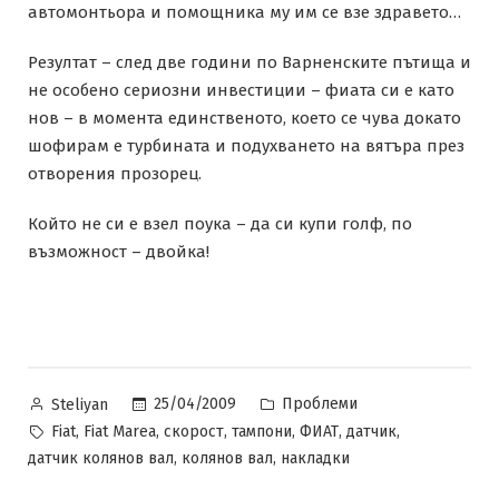
автомонтьора и помощника му им се взе здравето…
Резултат – след две години по Варненските пътища и
не особено сериозни инвестиции – фиата си е като
нов – в момента единственото, което се чува докато
шофирам е турбината и подухването на вятъра през
отворения прозорец.
Който не си е взел поука – да си купи голф, по
възможност – двойка!
Posted
Posted
25/04/2009
Проблеми
Steliyan
by
in
Tags:
,
,
,
,
,
,
Fiat
Fiat Marea
скорост
тампони
ФИАТ
датчик
,
,
датчик колянов вал
колянов вал
накладки