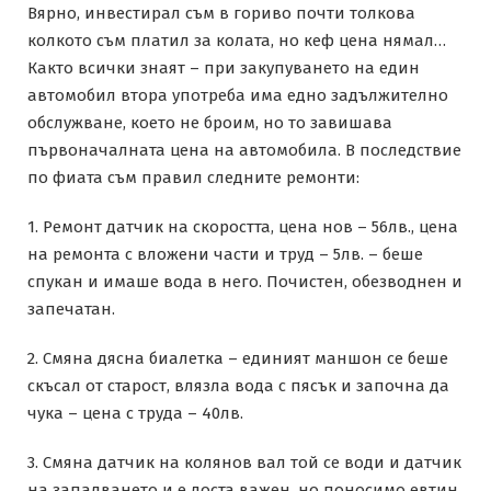
Вярно, инвестирал съм в гориво почти толкова
колкото съм платил за колата, но кеф цена нямал…
Както всички знаят – при закупуването на един
автомобил втора употреба има едно задължително
обслужване, което не броим, но то завишава
първоначалната цена на автомобила. В последствие
по фиата съм правил следните ремонти:
1. Ремонт датчик на скоростта, цена нов – 56лв., цена
на ремонта с вложени части и труд – 5лв. – беше
спукан и имаше вода в него. Почистен, обезводнен и
запечатан.
2. Смяна дясна биалетка – единият маншон се беше
скъсал от старост, влязла вода с пясък и започна да
чука – цена с труда – 40лв.
3. Смяна датчик на колянов вал той се води и датчик
на запалването и е доста важен, но поносимо евтин