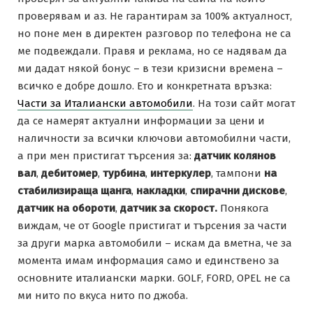
проверявам и аз. Не гарантирам за 100% актуалност,
но поне мен в директен разговор по телефона не са
ме подвеждали. Правя и реклама, но се надявам да
ми дадат някой бонус – в тези кризисни времена –
всичко е добре дошло. Ето и конкретната връзка:
Части за Италиански автомобили
. На този сайт могат
да се намерят актуални информации за цени и
наличности за всички ключови автомобилни части,
а при мен пристигат търсения за:
датчик колянов
вал
,
дебитомер
,
турбина
,
интеркулер
, тампони
на
стабилизираща щанга
,
накладки
,
спирачни дискове
,
датчик на обороти
,
датчик за скорост.
Понякога
виждам, че от Google пристигат и търсения за части
за други марка автомобили – искам да вметна, че за
момента имам информация само и единствено за
основните италиански марки. GOLF, FORD, OPEL не са
ми нито по вкуса нито по джоба.