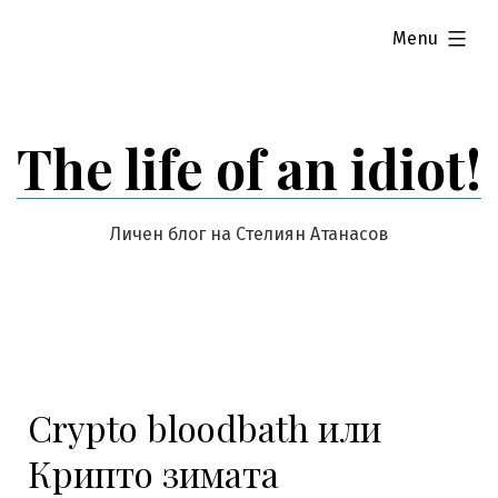
Skip
expanded
Menu
to
content
The life of an idiot!
Личен блог на Стелиян Атанасов
Crypto bloodbath или
Крипто зимата