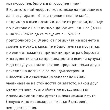
краткосрочен, било в дългосрочен план.
В криптото най-доброто, което може да направите е
да спекулирате – бързи сделки с цел печалба,
например в къси позиции. Да, те са рискови, но къде
по-рисково е на 15.05.2022г. да купите 0.1BTC за $4800
и на 15.06.2022г. да се събудите с … $2100 в
портфолиото си. Вярно, от позицията на времето в
момента мога да кажа, че е било глупава постъпка,
но един от важните принципи при игра с борсови
инструменти е да се продава, когато всички купуват
и да се купува, когато всички продават. Няма друга
печеливша логика, a за мен дългострочни
инвестиции с евентуално запазване и/или
увеличаване на стойността са златото, някои друг
ценни метали, които обаче не представляват
инвестиционни инструменти, недвижими имоти
(текущо и по възможност – извън България),
земеделска земя.