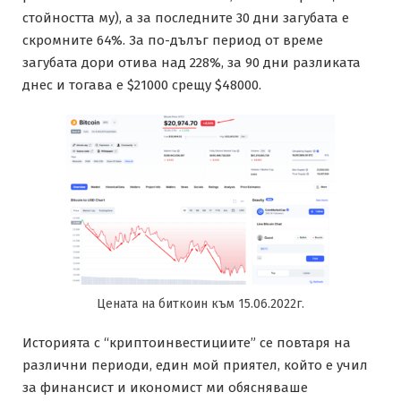
стойността му), а за последните 30 дни загубата е
скромните 64%. За по-дълъг период от време
загубата дори отива над 228%, за 90 дни разликата
днес и тогава е $21000 срещу $48000.
Цената на биткоин към 15.06.2022г.
Историята с “криптоинвестициите” се повтаря на
различни периоди, един мой приятел, който е учил
за финансист и икономист ми обясняваше