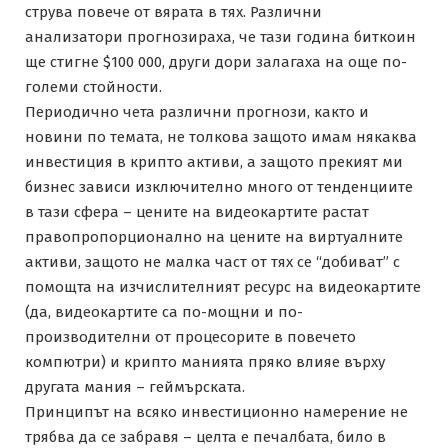
струва повече от вярата в тях. Различни
анализатори прогнозираха, че тази година биткоин
ще стигне $100 000, други дори залагаха на още по-
големи стойности.
Периодично чета различни прогнози, както и
новини по темата, не толкова защото имам някаква
инвестиция в крипто активи, а защото прекият ми
бизнес зависи изключително много от тенденциите
в тази сфера – цените на видеокартите растат
правопропорционално на цените на виртуалните
активи, защото не малка част от тях се “добиват” с
помощта на изчислителният ресурс на видеокартите
(да, видеокартите са по-мощни и по-
производителни от процесорите в повечето
компютри) и крипто манията пряко влияе върху
другата мания – геймърската.
Принципът на всяко инвестиционно намерение не
трябва да се забравя – целта е печалбата, било в