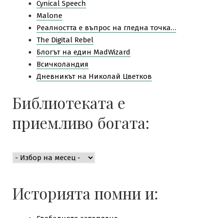
Cynical Speech
Malone
Pеалността е въпрос на гледна точка…
The Digital Rebel
Блогът на един MadWizard
Всичколандия
Дневникът на Николай Цветков
Библиотеката е
приемливо богата:
Библиотеката
е
приемливо
богата:
Историята помни и: