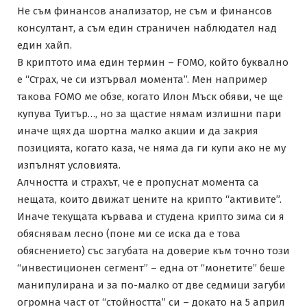
Не съм финансов анализатор, не съм и финансов
консултант, а съм един страничен наблюдател над
един хайп.
В криптото има един термин – FOMO, който буквално
е “Страх, че си изтървал момента”. Мен например
такова FOMO ме обзе, когато Илон Мъск обяви, че ще
купува Туитър…, но за щастие нямам излишни пари
иначе щях да шортна малко акции и да закрия
позицията, когато каза, че няма да ги купи ако не му
изпълнят условията.
Алчността и страхът, че е пропуснат момента са
нещата, които движат цените на крипто “активите”.
Иначе текущата кървава и студена крипто зима си я
обяснявам лесно (поне ми се иска да е това
обяснението) със загубата на доверие към точно този
“инвестиционен сегмент” – една от “монетите” беше
манипулирана и за по-малко от две седмици загуби
огромна част от “стойността” си – докато на 5 април