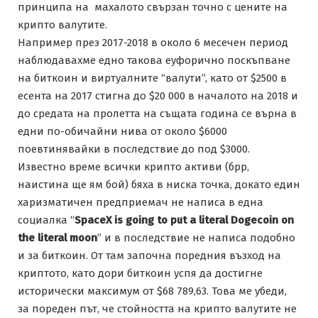
принципа на махалото свързан точно с цените на
крипто валутите.
Например през 2017-2018 в около 6 месечен период
наблюдавахме едно такова еуфорично поскъпване
на биткоин и виртуалните “валути”, като от $2500 в
есента на 2017 стигна до $20 000 в началото на 2018 и
до средата на пролетта на същата година се върна в
едни по-обичайни нива от около $6000
поевтинявайки в последствие до под $3000.
Известно време всички крипто активи (брр,
наистина ще ям бой) бяха в ниска точка, докато един
харизматичен предприемач не написа в една
социалка “
SpaceX is going to put a literal Dogecoin on
the literal moon
” и в последствие не написа подобно
и за биткоин. От там започна поредния възход на
криптото, като дори биткоин успя да достигне
исторически максимум от $68 789,63. Това ме убеди,
за пореден път, че стойността на крипто валутите не