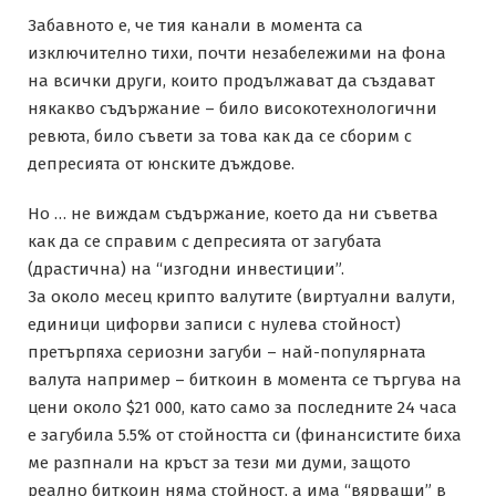
Забавното е, че тия канали в момента са
изключително тихи, почти незабележими на фона
на всички други, които продължават да създават
някакво съдържание – било високотехнологични
ревюта, било съвети за това как да се сборим с
депресията от юнските дъждове.
Но … не виждам съдържание, което да ни съветва
как да се справим с депресията от загубата
(драстична) на “изгодни инвестиции”.
За около месец крипто валутите (виртуални валути,
единици цифорви записи с нулева стойност)
претърпяха сериозни загуби – най-популярната
валута например – биткоин в момента се търгува на
цени около $21 000, като само за последните 24 часа
е загубила 5.5% от стойността си (финансистите биха
ме разпнали на кръст за тези ми думи, защото
реално биткоин няма стойност, а има “вярващи” в