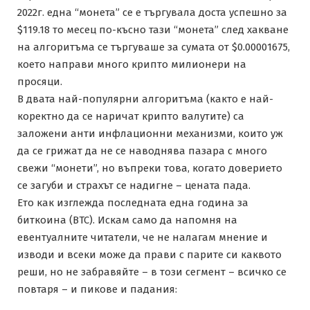
2022г. една “монета” се е търгувала доста успешно за
$119.18 то месец по-късно тази “монета” след хакване
на алгоритъма се търгуваше за сумата от $0.00001675,
което направи много крипто милионери на
просяци.
В двата най-популярни алгоритъма (както е най-
коректно да се наричат крипто валутите) са
заложени анти инфлационни механизми, които уж
да се грижат да не се наводнява пазара с много
свежи “монети”, но въпреки това, когато доверието
се загуби и страхът се надигне – цената пада.
Ето как изглежда последната една година за
биткоина (BTC). Искам само да напомня на
евентуалните читатели, че не налагам мнение и
изводи и всеки може да прави с парите си каквото
реши, но не забравяйте – в този сегмент – всичко се
повтаря – и пикове и падания: