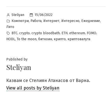
Posted
15/06/2022
Steliyan
by
Posted
,
,
,
,
,
Компютри
Работа
Интернет
Интересно
Ежедневие
in
Лято
Tags:
,
,
,
,
,
,
BTC
crypto
crypto bloodbath
ETH
ethereum
FOMO
,
,
,
,
HODL
To the moon
биткоин
крипто
криптовалута
Published by
Steliyan
Казвам се Стелиян Атанасов от Варна.
View all posts by Steliyan