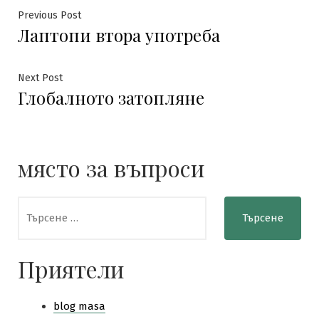
Навигация
Previous
Previous Post
Лаптопи втора употреба
post:
Next
Next Post
Глобалното затопляне
post:
място за въпроси
Търсене
за:
Приятели
blog masa