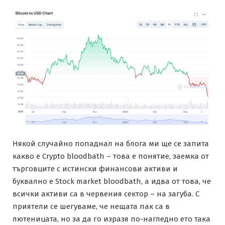
Някой случайно попаднал на блога ми ще се запита
какво е Crypto bloodbath – това е понятие, заемка от
търговците с истински финансови активи и
буквално е Stock market bloodbath, а идва от това, че
всички активи са в червения сектор – на загуба. С
приятели се шегуваме, че нещата пак са в
лютеницата, но за да го изразя по-нагледно ето така