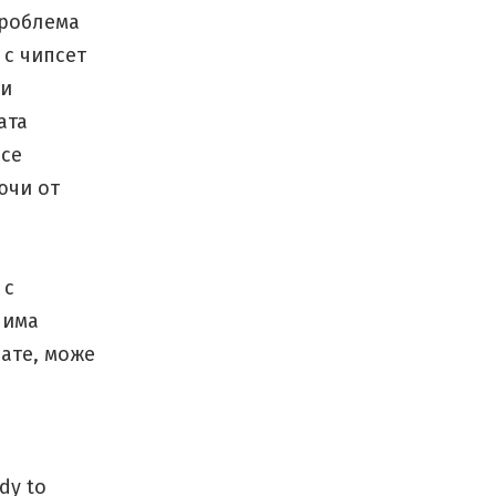
проблема
 с чипсет
ри
ата
 се
ючи от
 с
 има
вате, може
ady to