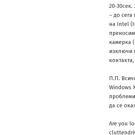
20-30сек
– до сега
на Intel 
преносими
камерка (
изключи 
контакта,
П.П. Вси
Windows X
проблеми 
да се ока
Are you lo
cluttendri