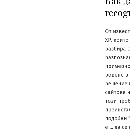
Как д
recog
От извес
XP, които
разбира с
разпознав
примерно)
ровене в 
решение 
сайтове 
този про
преинста
подобни 
е … да с