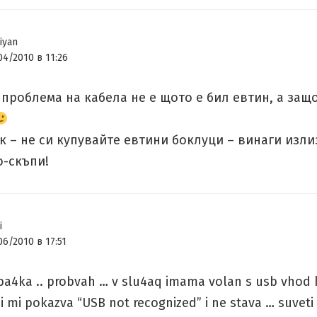
iyan
04/2010 в 11:26
проблема на кабела не е щото е бил евтин, а защ
к – не си купувайте евтини боклуци – винаги изли
о-скъпи!
i
06/2010 в 17:51
a4ka .. probvah … v slu4aq imama volan s usb vhod 
i mi pokazva “USB not recognized” i ne stava … suveti