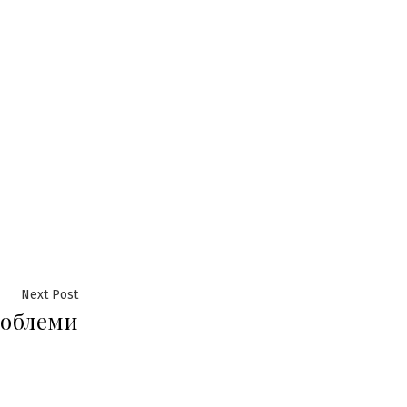
Next
Next Post
роблеми
post: