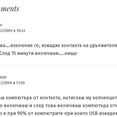
mments
ar
12/2009 в 10:43
ва….изключих го, извадих контакта на удължителя
 След 15 минути включвам…..нищо
iyan
12/2009 в 11:09
ш компютъра от контакта, натискаш му копченцет
го включваш и след това включваш компютъра от
о е при 90% от компютрите при които USB изведн