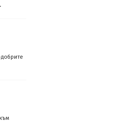
.
о-добрите
 към