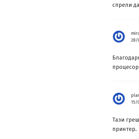
спрели да
mir
28/
Благодаря
процесо
pla
15/
Тази гре
принтер.