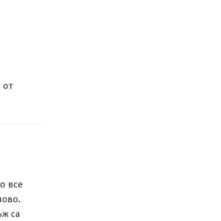
 от
о все
ново.
ъж са