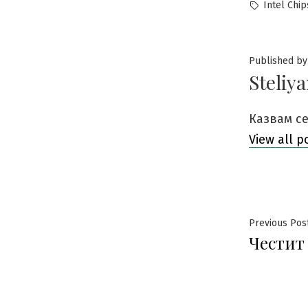
by
Tags:
Intel Chip
Published by
Steliy
Казвам се
View all p
Нави
Previous Pos
Честит