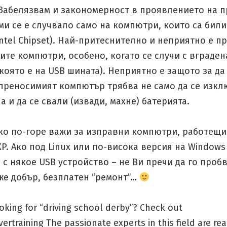
. Забелязвам и закономерност в проявлението на 
 ми се е случвало само на компютри, които са били
(Intel Chipset). Най-притеснително и неприятно е п
те компютри, особено, когато се случи с вграден
която е на USB шината). Неприятно е защото за да
преносимият компютър трябва не само да се изкл
 а и да се свали (извади, махне) батерията.
чко по-горе важи за изправни компютри, работещи
P. Ако под Linux или по-висока версия на Windows
с някое USB устройство – не Ви пречи да го проб
же добър, безплатен “ремонт”…
oking for “driving school derby”? Check out
vertraining The passionate experts in this field are re