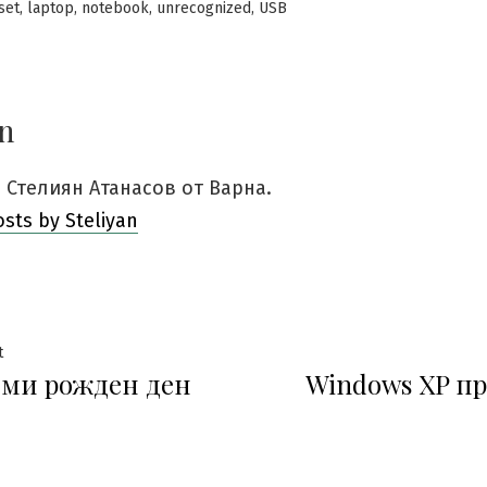
in
,
,
,
,
set
laptop
notebook
unrecognized
USB
an
 Стелиян Атанасов от Варна.
osts by Steliyan
гация
Previous
t
 ми рожден ден
Windows XP п
post: