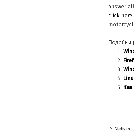
answer all
click here
motorcycle
Подобни 
Win
Fire
Win
Lin
Как
Posted
Steliyan