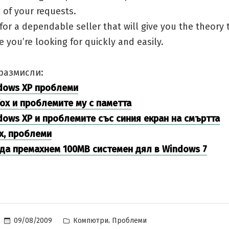
 of your requests.
for a dependable seller that will give you the theory 
 you’re looking for quickly and easily.
размисли:
dows XP проблеми
fox и проблемите му с паметта
dows XP и проблемите със синия екран на смъртта
ux, проблеми
 да премахнем 100MB системен дял в Windows 7
Posted
,
09/08/2009
Компютри
Проблеми