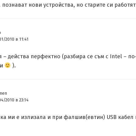
 познават нови устройства, но старите си работят
o
01/2010 в 11:41
 – действа перфектно (разбира се съм с Intel – п
ри
).
men
04/2010 в 23:14
шка ми е излизала и при фалшив(евтин) USB кабел