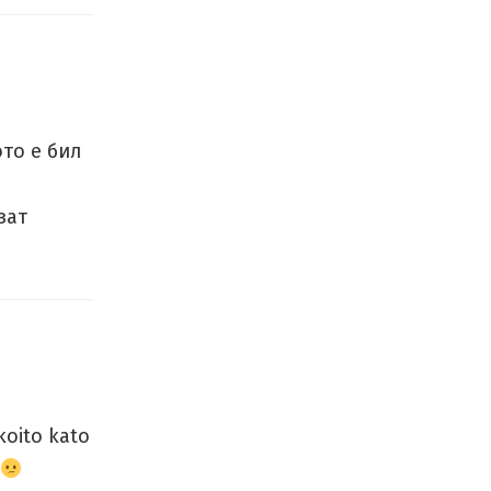
ото е бил
зат
koito kato