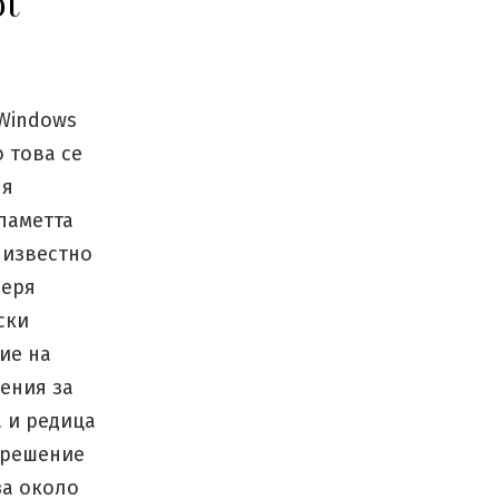
ot
 Windows
 това се
 я
 паметта
 известно
меря
ски
ие на
ения за
 и редица
 решение
за около