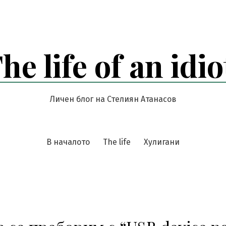
he life of an idio
Личен блог на Стелиян Атанасов
В началото
The life
Хулигани