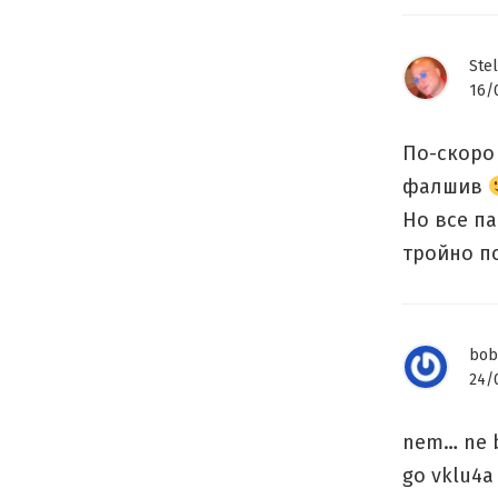
Stel
16/
По-скоро 
фалшив
Но все па
тройно п
bob
24/
nem… ne b
go vklu4a 