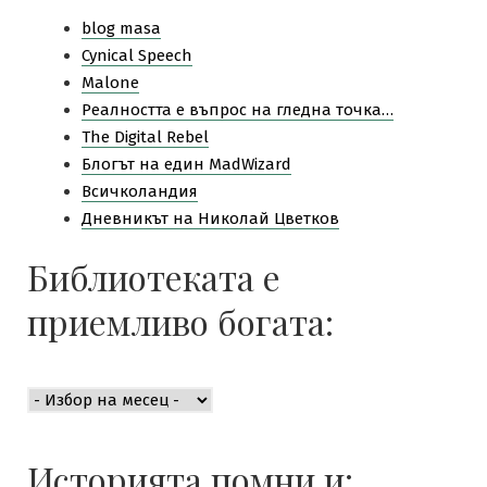
blog masa
Cynical Speech
Malone
Pеалността е въпрос на гледна точка…
The Digital Rebel
Блогът на един MadWizard
Всичколандия
Дневникът на Николай Цветков
Библиотеката е
приемливо богата:
Библиотеката
е
приемливо
богата:
Историята помни и: