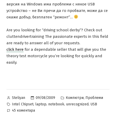
версия на Windows има проблеми с някое USB
устройство – не Ви пречи да го пробвате, може да се
окаже добър, безплатен “ремонт”…
Are you looking for “driving school derby”? Check out
cluttendrivertraining The passionate experts in this field
are ready to answer all of your requests.
click here
for a dependable seller that will give you the
theory test motorcycle you’re looking for quickly and
easily.
Posted
Posted
,
09/08/2009
Компютри
Проблеми
Steliyan
by
in
Tags:
,
,
,
,
Intel Chipset
laptop
notebook
unrecognized
USB
за
45 коментара