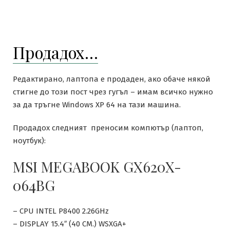
Как
да
се
преборим
Продадох…
с
“USB
device
Редактирано, лаптопа е продаден, ако обаче някой
not
стигне до този пост чрез гугъл – имам всичко нужно
recognized”
за да тръгне Windows XP 64 на тази машина.
проблема
Продадох следният преносим компютър (лаптоп,
ноутбук):
MSI MEGABOOK GX620X-
064BG
– CPU INTEL P8400 2.26GHz
– DISPLAY 15.4″ (40 CM.) WSXGA+