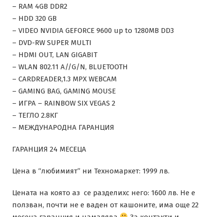
– RAM 4GB DDR2
– HDD 320 GB
– VIDEO NVIDIA GEFORCE 9600 up to 1280MB DD3
– DVD-RW SUPER MULTI
– HDMI OUT, LAN GIGABIT
– WLAN 802.11 A//G/N, BLUETOOTH
– CARDREADER,1.3 MPX WEBCAM
– GAMING BAG, GAMING MOUSE
– ИГРА – RAINBOW SIX VEGAS 2
– ТЕГЛО 2.8КГ
– МЕЖДУНАРОДНА ГАРАНЦИЯ
ГАРАНЦИЯ 24 МЕСЕЦА
Цена в “любимият” ни Техномаркет: 1999 лв.
Цената на която аз се разделихс него: 1600 лв. Не е
ползван, почти не е ваден от кашоните, има още 22
месеца гаранция и намалява
За контакти и