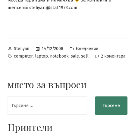
щепсели: steliyan@stat1973.com
Posted
Posted
14/12/2008
Ежедневие
Steliyan
by
in
Tags:
за
,
,
,
,
computer
laptop
notebook
sale
sell
2 коментара
Про
място за въпроси
Търсене
за:
Приятели