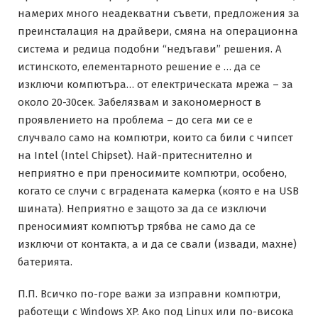
намерих много неадекватни съвети, предложения за
преинсталация на драйвери, смяна на операционна
система и редица подобни “недъгави” решения. А
истинското, елементарното решение е … да се
изключи компютъра… от електрическата мрежа – за
около 20-30сек. Забелязвам и закономерност в
проявлението на проблема – до сега ми се е
случвало само на компютри, които са били с чипсет
на Intel (Intel Chipset). Най-притеснително и
неприятно е при преносимите компютри, особено,
когато се случи с вградената камерка (която е на USB
шината). Неприятно е защото за да се изключи
преносимият компютър трябва не само да се
изключи от контакта, а и да се свали (извади, махне)
батерията.
П.П. Всичко по-горе важи за изправни компютри,
работещи с Windows XP. Ако под Linux или по-висока