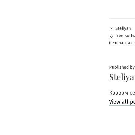
Posted
Steliyan
by
Tags:
free soft
безплатни п
Published by
Steliy
Казвам се
View all p