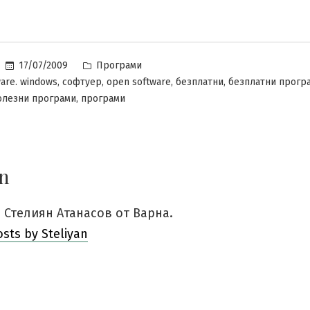
Posted
17/07/2009
Програми
in
,
,
,
,
ware. windows
софтуер
open software
безплатни
безплатни прогр
,
олезни програми
програми
an
 Стелиян Атанасов от Варна.
osts by Steliyan