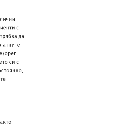
злични
лиенти с
трябва да
платните
re/open
ето си с
остоянно,
ите
както