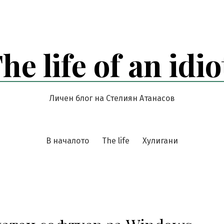
he life of an idio
Личен блог на Стелиян Атанасов
В началото
The life
Хулигани