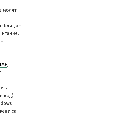
е молят
таблици –
читание.
 –
н
IMP
,
и
ика –
н код)
ndows
жени са