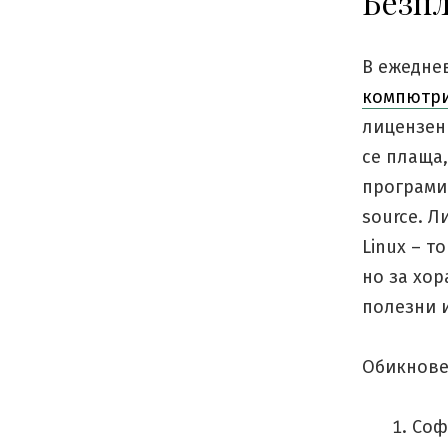
Безпл
В ежедне
компютр
лицензен 
се плаща,
програми 
source. Л
Linux – т
но за хо
полезни 
Обикнове
Соф