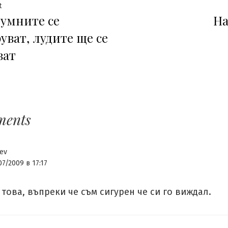
гация
Previous
t
 умните се
На
post:
уват, лудите ще се
ват
ments
ev
07/2009 в 17:17
това, въпреки че съм сигурен че си го виждал.