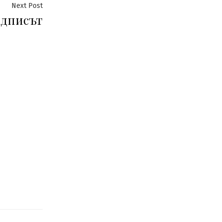
Next
Next Post
дписът
post: