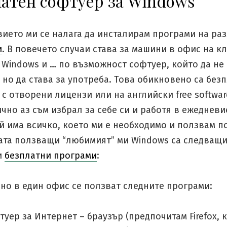
атен софтуер за Windows
вието ми се налага да инсталирам програми на ра
и
. В повечето случаи става за машини в офис на к
Windows и … по възможност софтуер, който да не 
 но да става за употреба. Това обикновено са без
с отворени лицензи или на английски free softwa
ично аз съм избрал за себе си и работя в ежедневи
ой има всичко, което ми е необходимо и ползвам п
рата ползващи “любимият” ми Windows са следващ
и
безплатни програми
:
но в един офис се ползват следните програми:
туер за Интернет – браузър (предпочитам Firefox, 