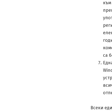
към
пре
упо
рег
еле
год
ком
са 
Едн
Win
уст
вси
отп
Всеки еди