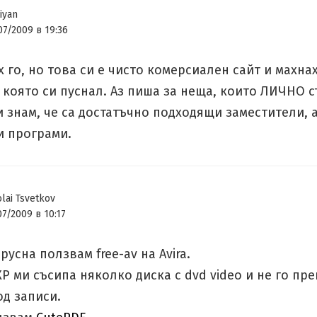
iyan
07/2009 в 19:36
 го, но това си е чисто комерсиален сайт и махна
 която си пуснал. Аз пиша за неща, които ЛИЧНО 
 знам, че са достатъчно подходящи заместители, а
и програми.
lai Tsvetkov
07/2009 в 10:17
русна ползвам free-av на Avira.
P ми съсипа няколко диска с dvd video и не го пр
од записи.