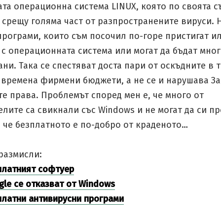
та операционна система LINUX, която по своята с
 срещу голяма част от разпространените вируси. 
рограми, които съм посочил по-горе пристигат и
с операционната система или могат да бъдат мно
ни. Така се спестяват доста пари от оскъдните в 
 времена фирмени бюджети, а не се и нарушава За
е права. Проблемът според мен е, че много от
лите са свикнали със Windows и не могат да си п
 че безплатното е по-добро от краденото…
размисли:
платният софтуер
gle се отказват от Windows
платни антивирусни програми