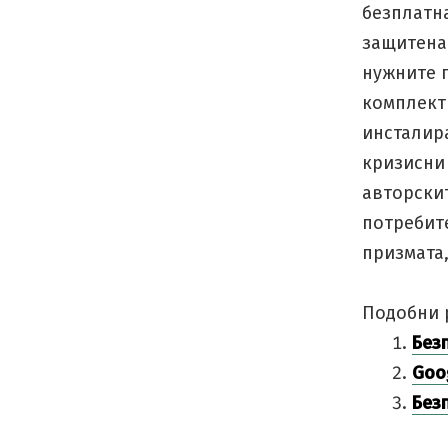
безплатна
защитена
нужните п
комплект 
инсталира
кризисни
авторскит
потребите
призмата,
Подобни 
Без
Goo
Без