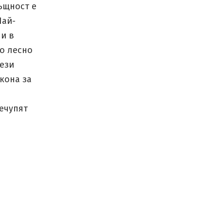
ъщност е
Най-
ли в
го лесно
тези
кона за
речупят