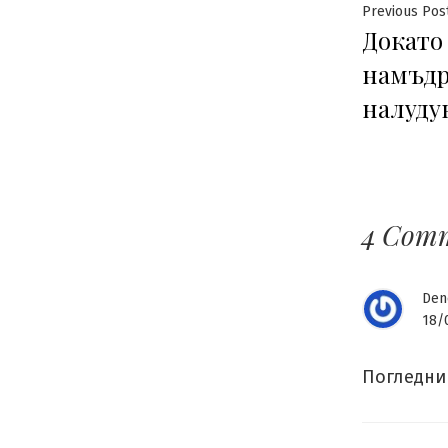
Нави
Previous Pos
Докато
намъдр
налуду
4 Com
Den
18/
Погледни 