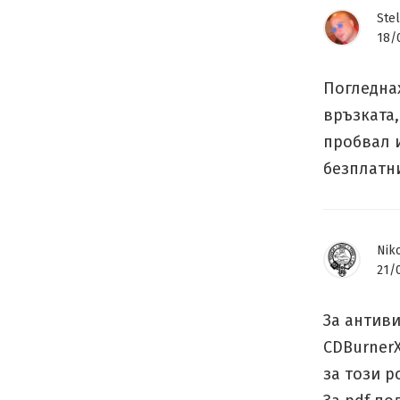
Stel
18/
Погледнах
връзката,
пробвал и
безплатн
Niko
21/
За антиви
CDBurnerX
за този р