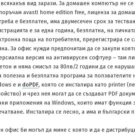
 всякакъв вид зарази. За домашен компютър не се
поръчам avast! home edition free, лиценза за дома
треба е безплатен, има двумесечен срок за тестван
истрацията е за една година, безплатна, на личнат
ктронна поща на потребителя, пререгистрира се с
ина. За офис нужди предпочитам да се закупи която
ерсиална версия на антивирусен софтуер – там л
бетон и няма смисъл за 80лв/2 години да се наруша
а полезна и безплатна програма за ползвателите 
dows е и
doPDF
, която се инсталира като printer (
ройство) и чрез нея могат да се създават PDF доку
чки приложения на Windows, които имат функция 
ечатване. Инсталира се лесно, а има и български 
н офис би могъл да мине с която и да е дистрибуц