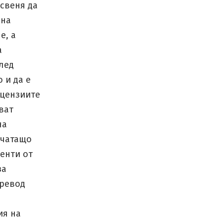
 свеня да
шна
е, а
а
лед
 и да е
ицензиите
ват
на
печатащо
менти от
за
превод
ия на