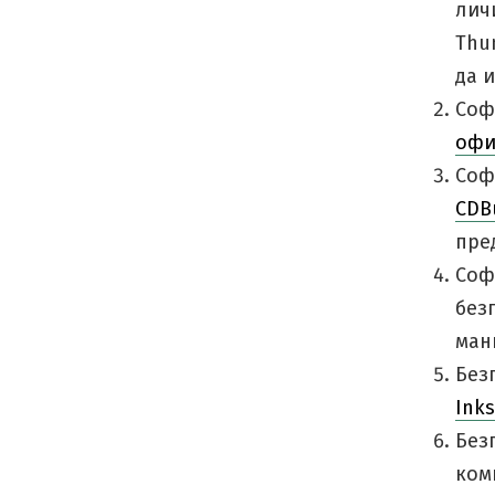
лич
Thu
да 
Соф
офи
Соф
CDB
пре
Соф
без
ман
Без
Ink
Без
ком