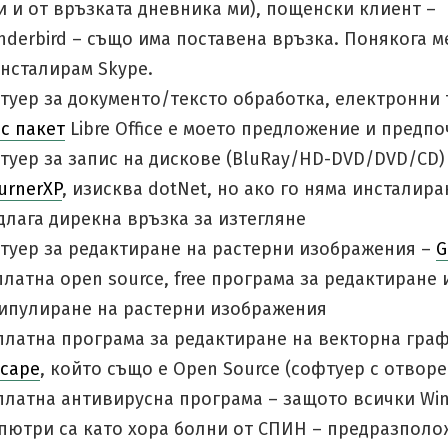
и и от връзката дневника ми), пощенски клиент –
nderbird – също има поставена връзка. Понякога м
инсталирам Skype.
туер за документо/тексто обработка, електронни 
с пакет
Libre Office е моето предложение и предпо
туер за запис на дискове (BluRay/HD-DVD/DVD/CD)
urnerXP
, изисква dotNet, но ако го няма инсталира
длага дирекна връзка за изтегляне
туер за редактиране на растерни изображения –
G
платна open source, free програма за редактиране 
ипулиране на растерни изображения
платна програма за редактиране на векторна граф
scape
, който също е Open Source (софтуер с отворе
платна антивирусна програма – защото всички Wi
пютри са като хора болни от СПИН – предразполо