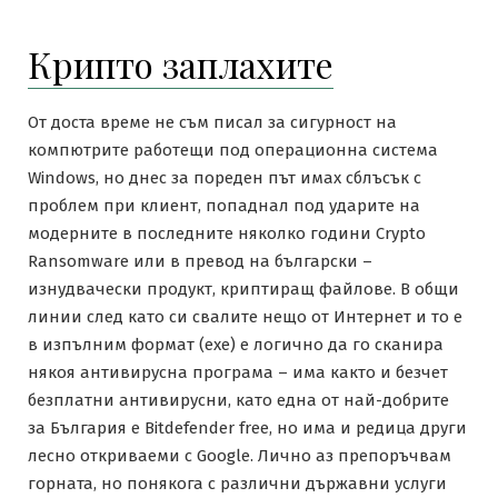
Крипто заплахите
От доста време не съм писал за сигурност на
компютрите работещи под операционна система
Windows, но днес за пореден път имах сблъсък с
проблем при клиент, попаднал под ударите на
модерните в последните няколко години Crypto
Ransomware или в превод на български –
изнудвачески продукт, криптиращ файлове. В общи
линии след като си свалите нещо от Интернет и то е
в изпълним формат (ехе) е логично да го сканира
някоя антивирусна програма – има както и безчет
безплатни антивирусни, като една от най-добрите
за България е Bitdefender free, но има и редица други
лесно откриваеми с Google. Лично аз препоръчвам
горната, но понякога с различни държавни услуги