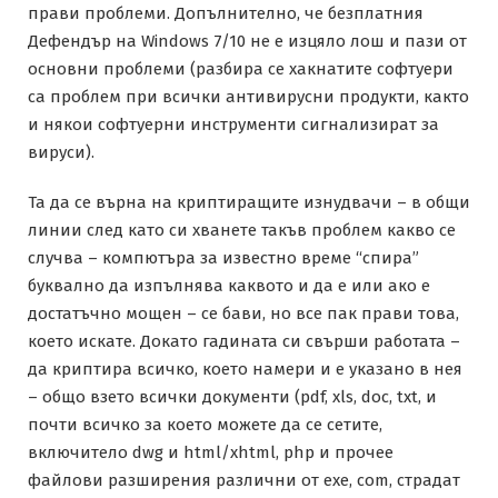
прави проблеми. Допълнително, че безплатния
Дефендър на Windows 7/10 не е изцяло лош и пази от
основни проблеми (разбира се хакнатите софтуери
са проблем при всички антивирусни продукти, както
и някои софтуерни инструменти сигнализират за
вируси).
Та да се върна на криптиращите изнудвачи – в общи
линии след като си хванете такъв проблем какво се
случва – компютъра за известно време “спира”
буквално да изпълнява каквото и да е или ако е
достатъчно мощен – се бави, но все пак прави това,
което искате. Докато гадината си свърши работата –
да криптира всичко, което намери и е указано в нея
– общо взето всички документи (pdf, xls, doc, txt, и
почти всичко за което можете да се сетите,
включитело dwg и html/xhtml, php и прочее
файлови разширения различни от exe, com, страдат