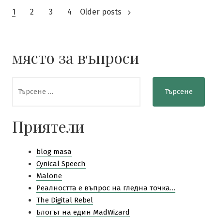
Разделяне
1
2
3
4
Older posts
на
публикациите
място за въпроси
на
Търсене
страници
за:
Приятели
blog masa
Cynical Speech
Malone
Pеалността е въпрос на гледна точка…
The Digital Rebel
Блогът на един MadWizard