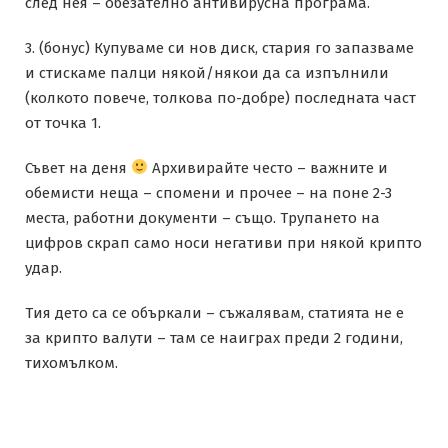
след нея – обезателно антивирусна програма.
3. (бонус) Купуваме си нов диск, стария го запазваме
и стискаме палци някой/някои да са изпълнили
(колкото повече, толкова по-добре) последната част
от точка 1.
Съвет на деня
Архивирайте често – важните и
обемисти неща – спомени и прочее – на поне 2-3
места, работни документи – също. Трупането на
цифров скрап само носи негативи при някой крипто
удар.
Тия дето са се объркали – съжалявам, статията не е
за крипто валути – там се наиграх преди 2 години,
тихомълком.