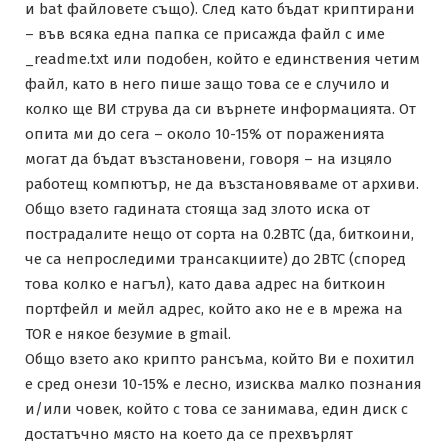
и bat файловете също). След като бъдат криптирани
– във всяка една папка се присажда файл с име
_readme.txt или подобен, който е единствения четим
файл, като в него пише защо това се е случило и
колко ще ВИ струва да си върнете информацията. От
опита ми до сега – около 10-15% от пораженията
могат да бъдат възстановени, говоря – на изцяло
работещ компютър, не да възстановяваме от архиви.
Общо взето гадината стояща зад злото иска от
пострадалите нещо от сорта на 0.2BTC (да, биткоини,
че са непроследими трансакциите) до 2BTC (според
това колко е нагъл), като дава адрес на биткоин
портфейл и мейл адрес, който ако не е в мрежа на
TOR е някое безумие в gmail.
Общо взето ако крипто рансъма, който Ви е похитил
е сред онези 10-15% е лесно, изисква малко познания
и/или човек, който с това се занимава, един диск с
достатъчно място на което да се прехвърлят