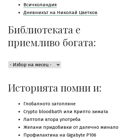
Всичколандия
Дневникът на Николай Цветков
Библиотеката е
приемливо богата:
Библиотеката
е
приемливо
богата:
Историята помни и:
Глобалното затопляне
Crypto bloodbath или Крипто зимата
Лаптопи втора употреба
Желани придобивки от далечно минало
Профилактика на Gigabyte P106