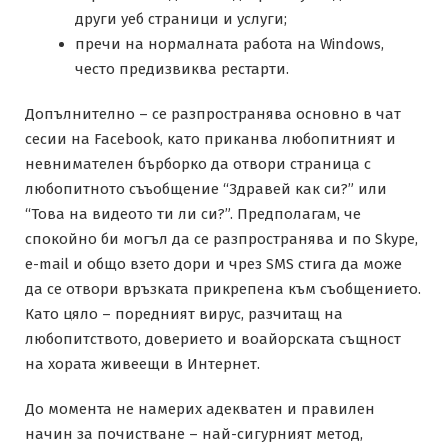
други уеб страници и услуги;
пречи на нормалната работа на Windows,
често предизвиква рестарти.
Допълнително – се разпространява основно в чат
сесии на Facebook, като приканва любопитният и
невнимателен бърборко да отвори страница с
любопитното съъобщение “Здравей как си?” или
“Това на видеото ти ли си?”. Предполагам, че
спокойно би могъл да се разпространява и по Skype,
e-mail и общо взето дори и чрез SMS стига да може
да се отвори връзката прикрепена към съобщението.
Като цяло – поредният вирус, разчитащ на
любопитството, доверието и воайорската същност
на хората живеещи в Интернет.
До момента не намерих адекватен и правилен
начин за почистване – най-сигурният метод,