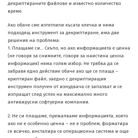
декриптираните файлове и известно количество
време.
Ако обаче сме изтеглили късата клечка и няма
подходящ инструмент за декриптиране, има две
решения на проблема:
1. Плащаме си… Скъпо, но ако информацията е ценна
(не говоря за снимките, говоря за наистина ценна
информация) няма голям избор. Не трябва да се
забравя едно действие обаче ако ще се плаща –
криптиран файл, заедно с декриптиращия
инструмен получен от изнудвача се запазват и се
изпращат след успех на максимално много
антивирусни софтуерни компании.
2. Не си плащаме, прежалваме информацията, която
ако не е особенно ценна – не е проблем, форматира
се всичко, инсталира се операционна система и още