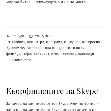
морска битка… некомфортно и не на място…
Posted
29/07/2011
Steliyan
by
Posted
,
,
,
,
Windows
Компютри
Програми
Интернет
Интересно
in
Tags:
,
,
,
antivirus
Facebook
това на видеото ти ли си
,
,
,
,
фейсбук
Trojan.FakeAV.LVT
virus
навиници
наивници
за
2 коментара
Зли
вируси
налазиха
и
Кьорфишеците на Skype
Фейсбук
Започва да ми писва от тоя Skype. Или по-точно –
започна да ми писва от Skype, които типично по