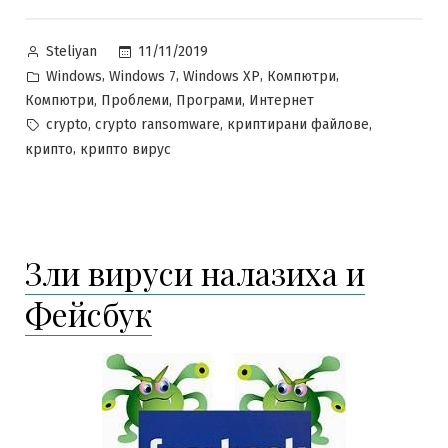
Posted
11/11/2019
Steliyan
by
Posted
,
,
,
,
Windows
Windows 7
Windows XP
Компютри
in
,
,
,
Компютри
Проблеми
Програми
Интернет
Tags:
,
,
,
crypto
crypto ransomware
криптирани файлове
,
крипто
крипто вирус
Зли вируси налазиха и
Фейсбук