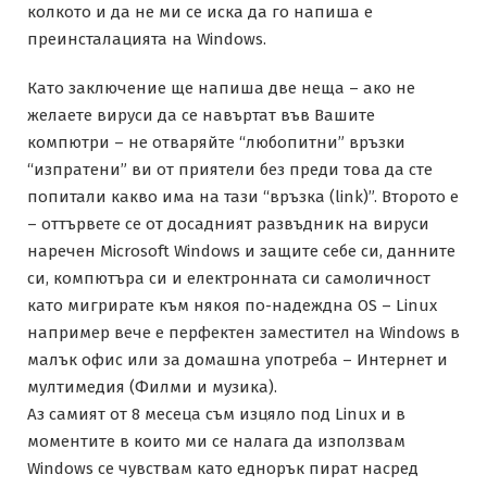
колкото и да не ми се иска да го напиша е
преинсталацията на Windows.
Като заключение ще напиша две неща – ако не
желаете вируси да се навъртат във Вашите
компютри – не отваряйте “любопитни” връзки
“изпратени” ви от приятели без преди това да сте
попитали какво има на тази “връзка (link)”. Второто е
– оттървете се от досадният развъдник на вируси
наречен Microsoft Windows и защите себе си, данните
си, компютъра си и електронната си самоличност
като мигрирате към някоя по-надеждна OS – Linux
например вече е перфектен заместител на Windows в
малък офис или за домашна употреба – Интернет и
мултимедия (Филми и музика).
Аз самият от 8 месеца съм изцяло под Linux и в
моментите в които ми се налага да използвам
Windows се чувствам като еднорък пират насред