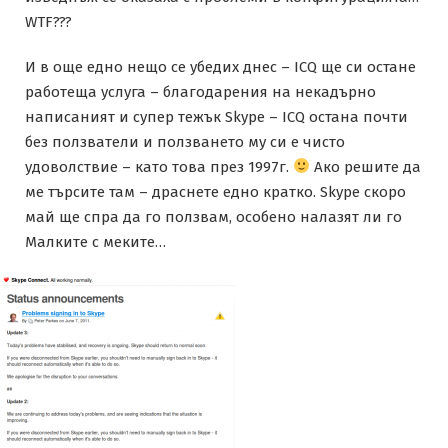
WTF???
И в още едно нещо се убедих днес – ICQ ще си остане
работеща услуга – благодарения на некадърно
написаният и супер тежък Skype – ICQ остана почти
без ползватели и ползването му си е чисто
удоволствие – като това през 1997г.
Ако решите да
ме търсите там – драснете едно кратко. Skype скоро
май ще спра да го ползвам, особено налазят ли го
Малките с меките…