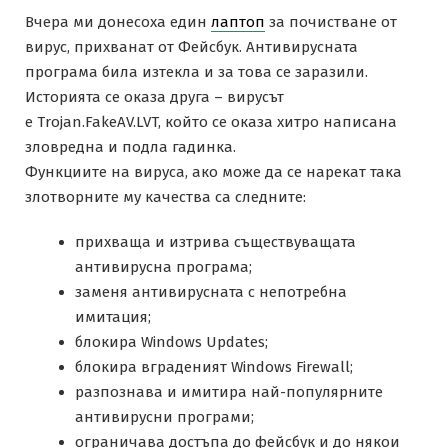
Вчера ми донесоха един
лаптоп
за почистване от
вирус, прихванат от Фейсбук. Антивирусната
програма била изтекла и за това се заразили.
Историята се оказа друга – вирусът
е Trojan.FakeAV.LVT, който се оказа хитро написана
зловредна и подла гадинка.
Функциите на вируса, ако може да се нарекат така
злотворните му качества са следните:
прихваща и изтрива съществуващата
антивирусна програма;
заменя антивирусната с непотребна
имитация;
блокира Windows Updates;
блокира вграденият Windows Firewall;
разпознава и имитира най-популярните
антивирусни програми;
ограничава достъпа до фейсбук и до някои