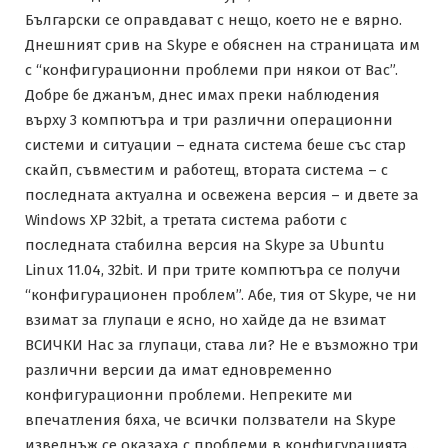
Български се оправдават с нещо, което не е вярно.
Днешният срив на Skype е обяснен на страницата им
с “конфигурационни проблеми при някои от Вас”.
Добре бе джанъм, днес имах преки наблюдения
върху 3 компютъра и три различни операционни
системи и ситуации – едната система беше със стар
скайп, съвместим и работещ, втората система – с
последната актуална и освежена версия – и двете за
Windows XP 32bit, а третата система работи с
последната стабилна версия на Skype за Ubuntu
Linux 11.04, 32bit. И при трите компютъра се получи
“конфигурационен проблем”. Абе, тия от Skype, че ни
взимат за глупаци е ясно, но хайде да не взимат
ВСИЧКИ Нас за глупаци, става ли? Не е възможно три
различни версии да имат едновременно
конфигурационни проблеми. Непреките ми
впечатления бяха, че всички ползватели на Skype
изведнъж се оказаха с проблеми в конфигурацията…