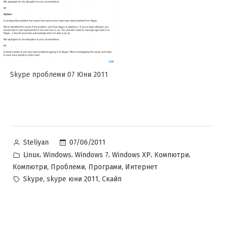
Skype проблеми 07 Юни 2011
Posted
07/06/2011
Steliyan
by
Posted
,
,
,
,
,
Linux
Windows
Windows 7
Windows XP
Компютри
in
,
,
,
Компютри
Проблеми
Програми
Интернет
Tags:
,
,
Skype
skype юни 2011
Скайп