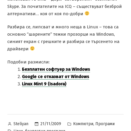
Skype. За почитателите на ICQ – съществуват безброй
алтернативи… коя от коя по-добри
Разбира се, липсват и много неща в Linux – това са
основно “шарените” тежки прозорци на Windows,
синият екран с грешките и разбира се търсенето на
драйвери
Подобни размисли:
Безплатен софтуер за Windows
Google се отказват от Windows
Linux Mint 9 (Isadora)
Posted
Posted
,
21/11/2009
Компютри
Програми
Steliyan
by
in
Tags:
,