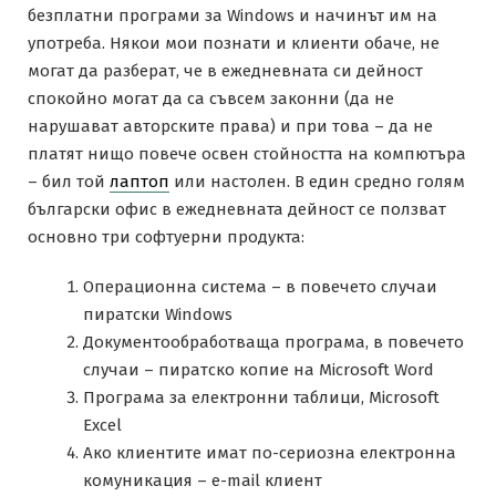
безплатни програми за Windows и начинът им на
употреба. Някои мои познати и клиенти обаче, не
могат да разберат, че в ежедневната си дейност
спокойно могат да са съвсем законни (да не
нарушават авторските права) и при това – да не
платят нищо повече освен стойността на компютъра
– бил той
лаптоп
или настолен. В един средно голям
български офис в ежедневната дейност се ползват
основно три софтуерни продукта:
Операционна система – в повечето случаи
пиратски Windows
Документообработваща програма, в повечето
случаи – пиратско копие на Microsoft Word
Програма за електронни таблици, Microsoft
Excel
Ако клиентите имат по-сериозна електронна
комуникация – e-mail клиент