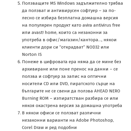
Ползващите MS Windows задължително трябва
да ползват и антивирусен софтуер – за по-
лесно се избира безплатна домашна версия
на популярен продукт като avira antivirus free
или avast! home, които са незаконни за
употреба в офис/магазин/кантора…, някои
клиенти дори си “открадват” NOD32 или
Norton IS
Понеже в цифровата ера няма да се мине без
архивиране или поне пренос на данни – се
ползва и софтуер за запис на оптични
носители CD или DVD, пиратското сърце на
българите не се свени да ползва AHEAD NERO
Burning ROM – изпиратстван разбира се или
някоя окастрена версия за домашна употреба
В някои офиси се ползват различни
незаконни варианти на Adobe Photoshop,
Corel Draw и ред подобни