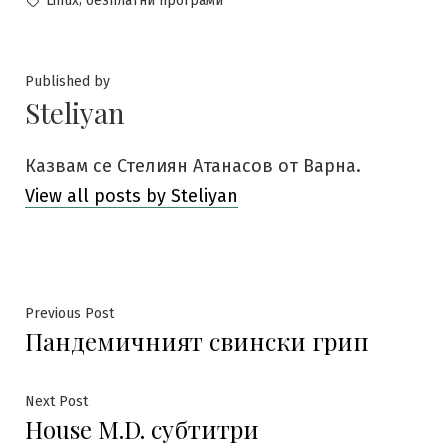
Linux
безплатни програми
Published by
Steliyan
Казвам се Стелиян Атанасов от Варна.
View all posts by Steliyan
Навигация
Previous
Previous Post
Пандемичният свински грип
post:
Next
Next Post
House M.D. субтитри
post: