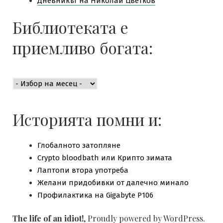
Дневникът на Николай Цветков
Библиотеката е
приемливо богата:
Библиотеката
е
приемливо
богата:
Историята помни и:
Глобалното затопляне
Crypto bloodbath или Крипто зимата
Лаптопи втора употреба
Желани придобивки от далечно минало
Профилактика на Gigabyte P106
The life of an idiot!
,
Proudly powered by WordPress.