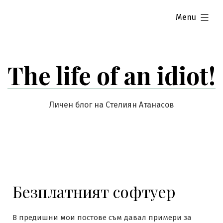
Skip
expanded
Menu
to
content
The life of an idiot!
Личен блог на Стелиян Атанасов
Безплатният софтуер
В предишни мои постове съм давал примери за