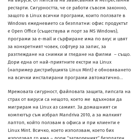
рестарти. Сигурността, че се работи съвсем законно,
защото в Linux всички програми, които ползвате в
Windows ежедневието са безплатни: офис продуктът
е Open Office (съществува и порт за MS Windows),
програми за e-mail и сърфиране има по вкус и цвят
за конкретният човек, софтуер за запис, за
разглеждане на снимки и гледане на филми – също.
Дори една от най-приятните екстри на Linux
(например дистрибуцията Linux Mint) е обновяването
на всички инсталирани програми автоматично…
Мрежовата сигурност, файловата защита, липсата на
страх от вируси са нещото, което ме вдъхнови да
мигрирам на Linux аз самият. За домашният си
компютър съм избрал Mandriva 2010, а за малкият
лаптоп, който ползвам в офиса и при клиенти е
Linux Mint. Всичко, което използвам, което бих
използвал го има – дори “затвореният” безплатен