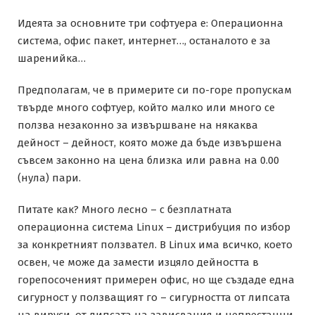
Идеята за основните три софтуера е: Операционна
система, офис пакет, интернет…, останалото е за
шаренийка…
Предполагам, че в примерите си по-горе пропускам
твърде много софтуер, който малко или много се
ползва незаконно за извършване на някаква
дейност – дейност, която може да бъде извършена
съвсем законно на цена близка или равна на 0.00
(нула) пари.
Питате как? Много лесно – с безплатната
операционна система Linux – дистрибуция по избор
за конкретният ползвател. В Linux има всичко, което
освен, че може да замести изцяло дейността в
горепосоченият примерен офис, но ще създаде една
сигурност у ползващият го – сигурността от липсата
на вируси, от липсата на зависвания и непрестанни