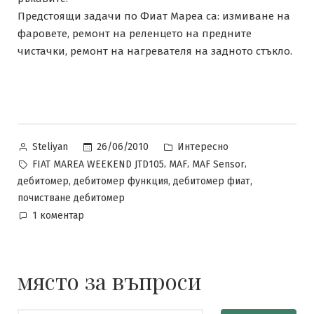
Предстоящи задачи по Фиат Мареа са: измиване на
фаровете, ремонт на реленцето на предните
чистачки, ремонт на нагревателя на задното стъкло.
Posted
Posted
26/06/2010
Интересно
Steliyan
by
in
Tags:
,
,
,
FIAT MAREA WEEKEND JTD105
MAF
MAF Sensor
,
,
,
дебитомер
дебитомер функция
дебитомер фиат
почистване дебитомер
за
1 коментар
Почистване
на
дебитомер
място за въпроси
на
Fiat
Marea