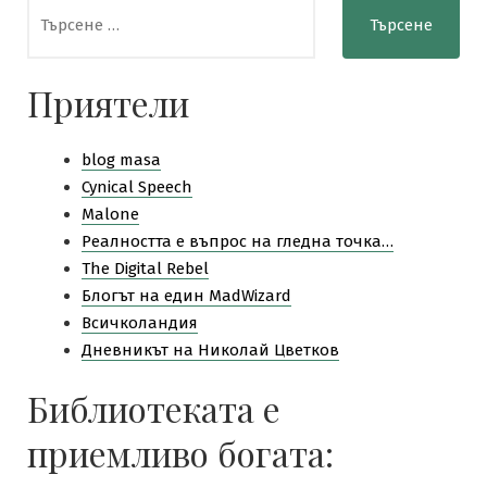
Търсене
Weekend
за:
JTD105
Приятели
blog masa
Cynical Speech
Malone
Pеалността е въпрос на гледна точка…
The Digital Rebel
Блогът на един MadWizard
Всичколандия
Дневникът на Николай Цветков
Библиотеката е
приемливо богата: