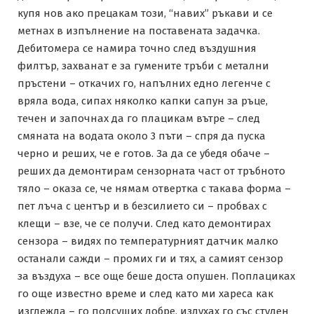
купя нов ако прецакам този, “навих” ръкави и се
метнах в изпълнение на поставената задачка.
Дебитомера се намира точно след въздушния
филтър, захванат е за гумените тръби с метални
пръстени – откачих го, напълних едно легенче с
вряла вода, сипах няколко капки сапун за ръце,
течен и започнах да го плацикам вътре – след
смяната на водата около 3 пъти – спря да пуска
черно и реших, че е готов. За да се убедя обаче –
реших да демонтирам сензорната част от тръбното
тяло – оказа се, че нямам отвертка с такава форма –
пет лъча с център и в безсилието си – пробвах с
клещи – взе, че се получи. След като демонтирах
сензора – видях по температурният датчик малко
останали сажди – промих ги и тях, а самият сензор
за въздуха – все още беше доста опушен. Поплациках
го още известно време и след като ми хареса как
изглежда – го подсуших добре, издухах го със студен