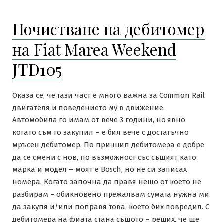
Почистване на дебитомер
на Fiat Marea Weekend
JTD105
Оказа се, че тази част е много важна за Common Rail
двигателя и поведението му в движение.
Автомобила го имам от вече 3 години, но явно
когато съм го закупил – е бил вече с достатъчно
мръсен дебитомер. По принцип дебитомера е добре
да се смени с нов, по възможност със същият като
марка и модел – моят е Bosch, но не си записах
номера. Когато започна да правя нещо от което не
разбирам – обикновено прежалвам сумата нужна ми
да закупя и/или поправя това, което бих повредил. С
дебитомера на фиата стана същото – реших, че ще