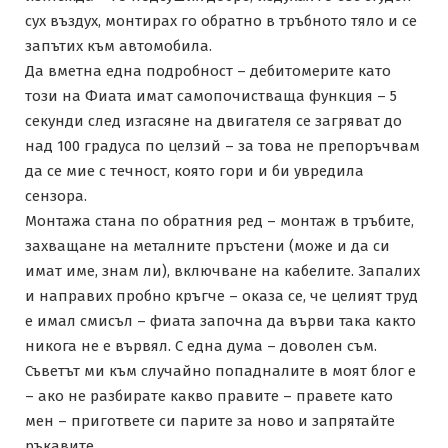
сух въздух, монтирах го обратно в тръбното тяло и се
запътих към автомобила.
Да вметна една подробност – дебитомерите като
този на Фиата имат самопочистваща функция – 5
секунди след изгасяне на двигателя се загряват до
над 100 градуса по целзий – за това не препоръчвам
да се мие с течност, която гори и би увредила
сензора.
Монтажа стана по обратния ред – монтаж в тръбите,
захващане на металните пръстени (може и да си
имат име, знам ли), включване на кабелите. Запалих
и направих пробно кръгче – оказа се, че целият труд
е имал смисъл – фиата започна да върви така както
никога не е вървял. С една дума – доволен съм.
Съветът ми към случайно попадналите в моят блог е
– ако не разбирате какво правите – правете като
мен – пригответе си парите за ново и запрятайте
ръкавите.