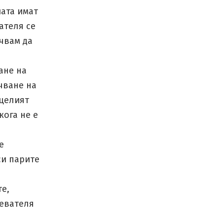
иата имат
ателя се
ъчвам да
ане на
чване на
 целият
кога не е
е
си парите
е,
ревателя