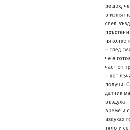
реших, че
в изпълне
след възд
пръстени 
няколко к
– след см
че е гото
част от т
– пет лъч
получи. С
датчик ма
въздуха –
време и с
издухах г
тяло и се