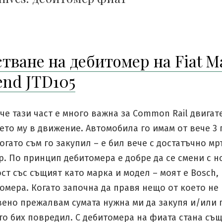
тване на дебитомер на Fiat M
nd JTD105
 че тази част е много важна за Common Rail двигат
то му в движение. Автомобила го имам от вече 3 
огато съм го закупил – е бил вече с достатъчно м
. По принцип дебитомера е добре да се смени с н
т със същият като марка и модел – моят е Bosch, 
омера. Когато започна да правя нещо от което не
вено прежалвам сумата нужна ми да закупя и/или
то бих повредил. С дебитомера на фиата стана съ