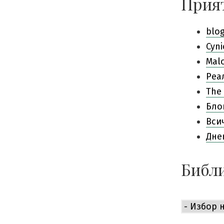
Прия
blo
Cyni
Mal
Pеа
The 
Бло
Вси
Дне
Библи
Библиоте
е