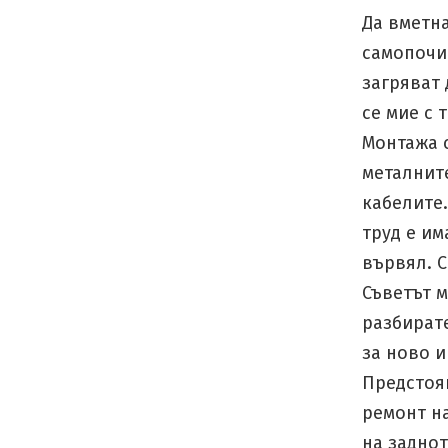
Да вметна
самопочис
загряват 
се мие с 
Монтажа с
металните
кабелите.
труд е им
вървял. С
Съветът м
разбирате
за ново и
Предстоя
ремонт н
на заднот