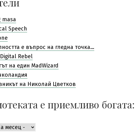
тели
g masa
cal Speech
one
лността е въпрос на гледна точка…
Digital Rebel
гът на един MadWizard
чколандия
вникът на Николай Цветков
отеката е приемливо богата:
ката