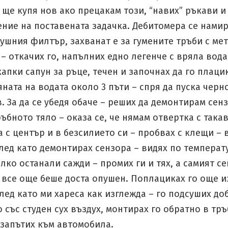
 ще купя нов ако прецакам този, “навих” ръкави и
ние на поставената задачка. Дебитомера се нами
ушния филтър, захванат е за гумените тръби с ме
– откачих го, напълних едно легенче с вряла вода
апки сапун за ръце, течен и започнах да го плаци
яната на водата около 3 пъти – спря да пуска черн
в. За да се убедя обаче – реших да демонтирам сен
ръбното тяло – оказа се, че нямам отвертка с так
а с център и в безсилието си – пробвах с клещи – в
лед като демонтирах сензора – видях по температ
лко останали сажди – промих ги и тях, а самият се
 все още беше доста опушен. Поплациках го още 
лед като ми хареса как изглежда – го подсуших до
о със студен сух въздух, монтирах го обратно в тр
 запътих към автомобила.