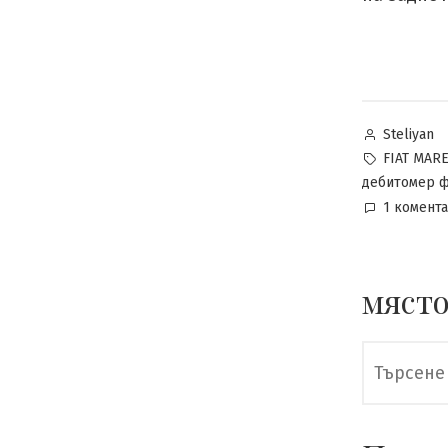
Posted
Steliyan
by
Tags:
FIAT MAR
дебитомер 
1 комент
място
Търсене
за: