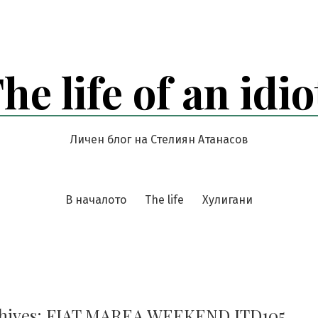
he life of an idio
Личен блог на Стелиян Атанасов
В началото
The life
Хулигани
hives:
FIAT MAREA WEEKEND JTD105