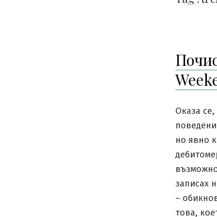
Почис
Weeke
Оказа се,
поведение
но явно к
дебитомер
възможнос
записах н
– обикно
това, кое