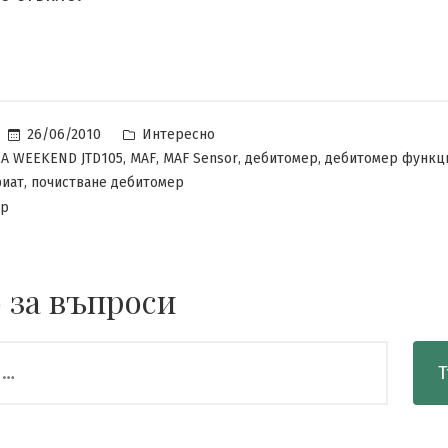
Posted
26/06/2010
Интересно
in
,
,
,
,
EA WEEKEND JTD105
MAF
MAF Sensor
дебитомер
дебитомер функц
,
фиат
почистване дебитомер
за
ар
Почистване
на
дебитомер
 за въпроси
на
Fiat
Marea
Weekend
JTD105