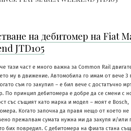
тване на дебитомер на Fiat M
nd JTD105
 че тази част е много важна за Common Rail двигат
то му в движение. Автомобила го имам от вече 3 
огато съм го закупил – е бил вече с достатъчно м
. По принцип дебитомера е добре да се смени с н
т със същият като марка и модел – моят е Bosch, 
омера. Когато започна да правя нещо от което не
вено прежалвам сумата нужна ми да закупя и/или
то бих повредил. С дебитомера на фиата стана съ