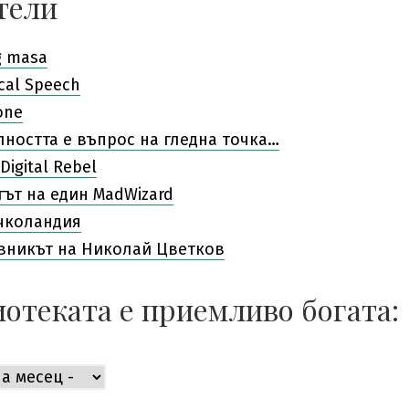
тели
g masa
cal Speech
one
лността е въпрос на гледна точка…
Digital Rebel
гът на един MadWizard
чколандия
вникът на Николай Цветков
отеката е приемливо богата:
ката