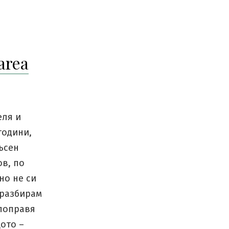
area
еля и
години,
ръсен
ов, по
но не си
 разбирам
 поправя
щото –