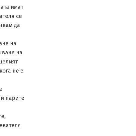
иата имат
ателя се
ъчвам да
ане на
чване на
 целият
кога не е
е
си парите
е,
ревателя