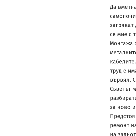
Да вметна
самопочис
загряват 
се мие с 
Монтажа с
металните
кабелите.
труд е им
вървял. С
Съветът м
разбирате
за ново и
Предстоя
ремонт н
на заднот