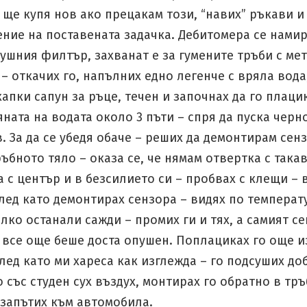
 ще купя нов ако прецакам този, “навих” ръкави и
ние на поставената задачка. Дебитомера се нами
ушния филтър, захванат е за гумените тръби с ме
– откачих го, напълних едно легенче с вряла вода
апки сапун за ръце, течен и започнах да го плаци
яната на водата около 3 пъти – спря да пуска черн
в. За да се убедя обаче – реших да демонтирам сен
ръбното тяло – оказа се, че нямам отвертка с так
а с център и в безсилието си – пробвах с клещи – в
лед като демонтирах сензора – видях по температ
лко останали сажди – промих ги и тях, а самият се
 все още беше доста опушен. Поплациках го още 
лед като ми хареса как изглежда – го подсуших до
о със студен сух въздух, монтирах го обратно в тр
 запътих към автомобила.