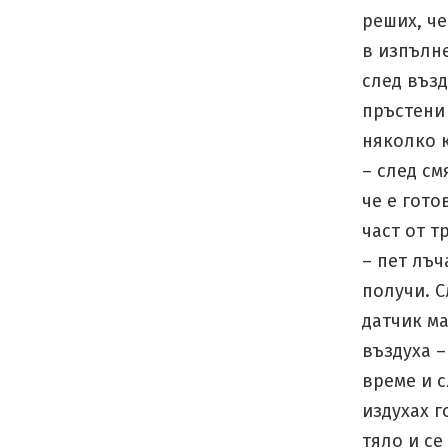
реших, че
в изпълне
след възд
пръстени 
няколко к
– след см
че е гото
част от т
– пет лъч
получи. С
датчик ма
въздуха –
време и с
издухах г
тяло и се