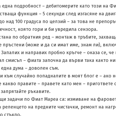
 една подробност – дебитомерите като този на Ф
тваща функция – 5 секунди след изгасяне на двиг
до над 100 градуса по целзий – за това не препор
течност, която гори и би увредила сензора.
тана по обратния ред – монтаж в тръбите, захващ
 пръстени (може и да си имат име, знам ли), вклю
 Запалих и направих пробно кръгче – оказа се, че
ал смисъл – фиата започна да върви така както ни
 една дума – доволен съм.
и към случайно попадналите в моят блог е – ако н
 какво правите – правете като мен – пригответе 
 запрятайте ръкавите.
щи задачи по Фиат Мареа са: измиване на фаровет
а реленцето на предните чистачки, ремонт на наг
о стъкло.