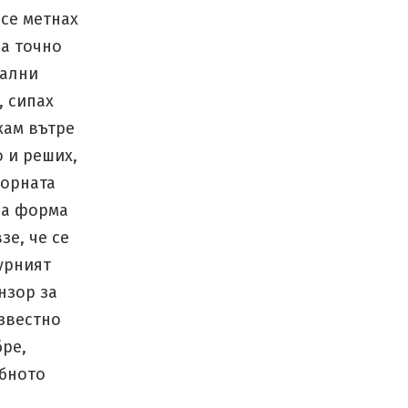
 се метнах
ра точно
тални
, сипах
кам вътре
о и реших,
зорната
ава форма
зе, че се
урният
нзор за
известно
бре,
ъбното