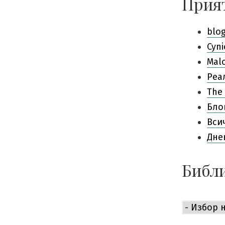
Прия
blo
Cyni
Mal
Pеа
The 
Бло
Вси
Дне
Библи
Библиоте
е