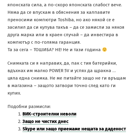
японската сила, а по-скоро японската слабост вече.
Няма да се впускам в обяснения за калпавите
преносими компютри Toshiba, но ако някой се е
засилил да си купува такъв – да се замисли за някоя
друга марка или в краен случай – да инвестира в
компютър с по-голяма гаранция.
Та за сега – ТОШИБА? НЕ! Не и тази година
Снимката си я направих, да, пак с тия батерийки,
вдъхнах им малко POWER 5V и успях да щракна …
цяла една снимка. Не ме питайте защо не ги връщам
в магазина – защото затвори точно след като ги
купих.
Подобни размисли:
ВИК-строителни неволи
Защо не чистих днес
Skype или защо приемаме нещата за даденост