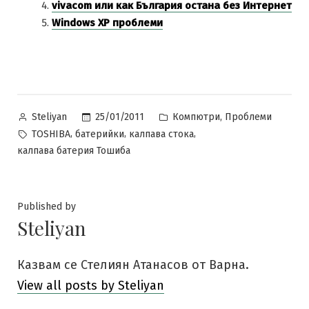
vivacom или как България остана без Интернет
Windows XP проблеми
Posted
Posted
,
25/01/2011
Компютри
Проблеми
Steliyan
by
in
Tags:
,
,
,
TOSHIBA
батерийки
калпава стока
калпава батерия Тошиба
Published by
Steliyan
Казвам се Стелиян Атанасов от Варна.
View all posts by Steliyan