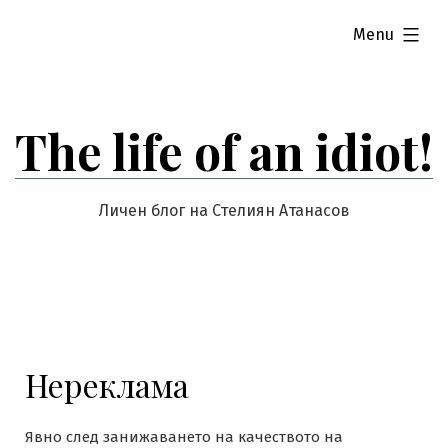
Skip
expanded
Menu
to
content
The life of an idiot!
Личен блог на Стелиян Атанасов
Нереклама
Явно след занижаването на качеството на