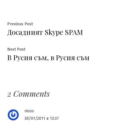
Навигация
Previous
Previous Post
Досадният Skype SPAM
post:
Next
Next Post
В Русия съм, в Русия съм
post:
2 Comments
msss
30/01/2011 в 13:37