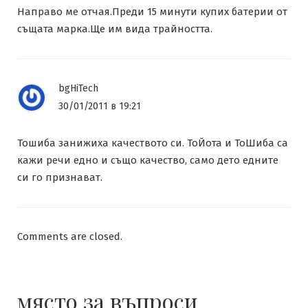
Направо ме отчая.Преди 15 минути купих батерии от
същата марка.Ще им вида трайността.
bgHiTech
30/01/2011 в 19:21
Тошиба занижиха качеството си. ТоЙота и ТоШиба са
кажи речи едно и също качество, само дето едните
си го признават.
Comments are closed.
място за въпроси