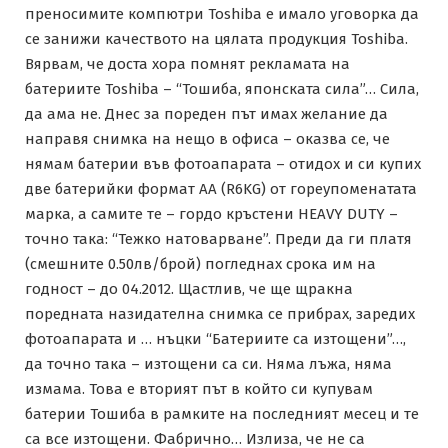
преносимите компютри Toshiba е имало уговорка да
се занижи качеството на цялата продукция Toshiba.
Вярвам, че доста хора помнят рекламата на
батериите Toshiba – “Тошиба, японската сила”… Сила,
да ама не. Днес за пореден път имах желание да
направя снимка на нещо в офиса – оказва се, че
нямам батерии във фотоапарата – отидох и си купих
две батерийки формат АА (R6KG) от гореупоменатата
марка, а самите те – гордо кръстени HEAVY DUTY –
точно така: “Тежко натоварване”. Преди да ги платя
(смешните 0.50лв/брой) погледнах срока им на
годност – до 04.2012. Щастлив, че ще щракна
поредната назидателна снимка се прибрах, заредих
фотоапарата и … нъцки “Батериите са изтощени”…,
да точно така – изтощени са си. Няма лъжа, няма
измама. Това е вторият път в който си купувам
батерии Тошиба в рамките на последният месец и те
са все изтощени. Фабрично… Излиза, че не са