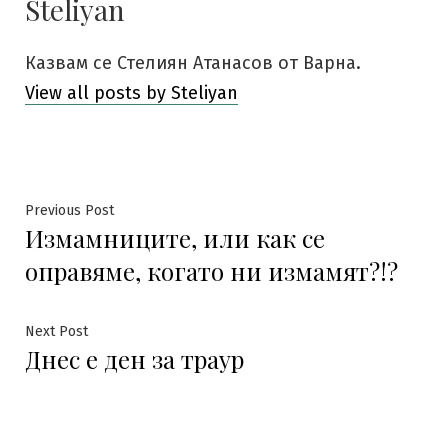
Steliyan
Казвам се Стелиян Атанасов от Варна.
View all posts by Steliyan
Навигация
Previous
Previous Post
Измамниците, или как се
post:
оправяме, когато ни измамят?!?
Next
Next Post
Днес е ден за траур
post: