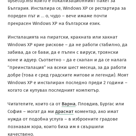
lipsetup.msi който е локализационният пакет за
България. Инсталира се, Windows XP се рестартира за
пореден път и … о, чудо – вече имаме почти
прекрасен Windows XP на български език.
Инсталацията на пиратски, кракната или хакнат
Windows XP крие рискове – да не работи стабилно, да
забива, да се бави, да е пълен с вируси, троянски
коне и адуер. Съответно – да е скапан и да се налага
“преинсталация” на всеки шест месеца, за да работи
добре (това е сред градските митове и легенди). Моят
Windows XP е инсталиран последно преди 2 години –
когато си купувах последният компютър.
Читателите, които са от
Варна
, Пловдив, Бургас или
София – могат да ми
драснат
коментар, ако имат
нужда от подобна услуга – в изброените градове
познавам хора, които биха им я свършили
качествено.