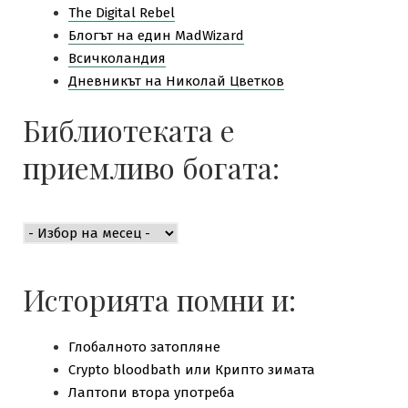
The Digital Rebel
Блогът на един MadWizard
Всичколандия
Дневникът на Николай Цветков
Библиотеката е
приемливо богата:
Библиотеката
е
приемливо
богата:
Историята помни и:
Глобалното затопляне
Crypto bloodbath или Крипто зимата
Лаптопи втора употреба