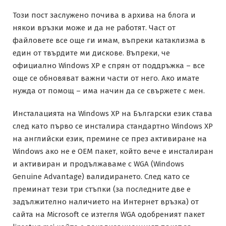
Този пост заслужено почива в архива на блога и
някои връзки може и да не работят. Част от
файловете все още ги имам, въпреки катаклизма в
един от твърдите ми дискове. Въпреки, че
официално Windows XP е спрян от поддръжка – все
още се обновяват важни части от него. Ако имате
нужда от помощ – има начин да се свържете с мен.
Инсталацията на Windows XP на Български език става
след като първо се инсталира стандартно Windows XP
на английски език, премине се през активиране на
Windows ако не е OEM пакет, който вече е инсталиран
и активиран и продължаваме с WGA (Windows
Genuine Advantage) валидирането. След като се
преминат тези три стъпки (за последните две е
задължително наличието на Интернет връзка) от
сайта на Microsoft се изтегля WGA одобреният пакет