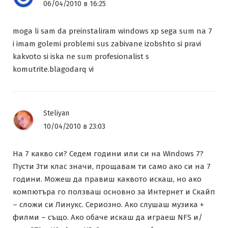
06/04/2010 в 16:25
moga li sam da preinstaliram windows xp sega sum na 7
i imam golemi problemi sus zabivane izobshto si pravi
kakvoto si iska ne sum profesionalist s
komutrite.blagodarq vi
Steliyan
10/04/2010 в 23:03
На 7 какво си? Седем години или си на Windows 7?
Пусти 3ти клас значи, прощавам ти само ако си на 7
години. Можеш да правиш каквото искаш, но ако
компютъра го ползваш основно за Интернет и Скайп
– сложи си Линукс. Сериозно. Ако слушаш музика +
филми – също. Ако обаче искаш да играеш NFS и/