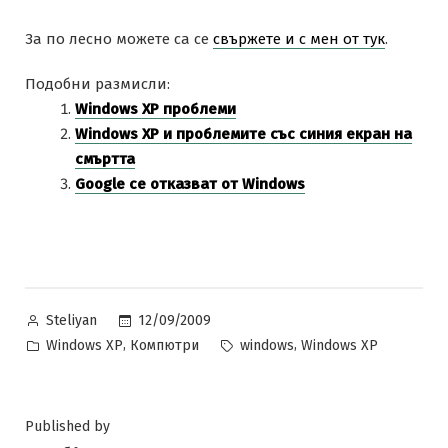
За по лесно можете са се
свържете и с мен от тук
.
Подобни размисли:
Windows XP проблеми
Windows XP и проблемите със синия екран на
смъртта
Google се отказват от Windows
Posted
12/09/2009
Steliyan
by
Posted
Tags:
,
,
Windows XP
Компютри
windows
Windows XP
in
Published by