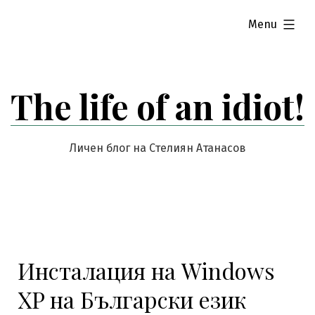
Skip
expanded
Menu
to
content
The life of an idiot!
Личен блог на Стелиян Атанасов
Инсталация на Windows
XP на Български език