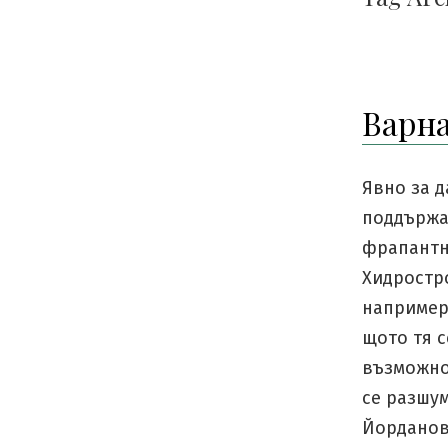
Варна
Явно за д
поддържа
фрапантна
Хидростро
например.
щото тя с
възможнос
се разшум
Йорданов