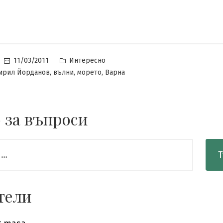
Posted
11/03/2011
Интересно
in
,
,
,
ирил Йорданов
вълни
морето
Варна
 за въпроси
тели