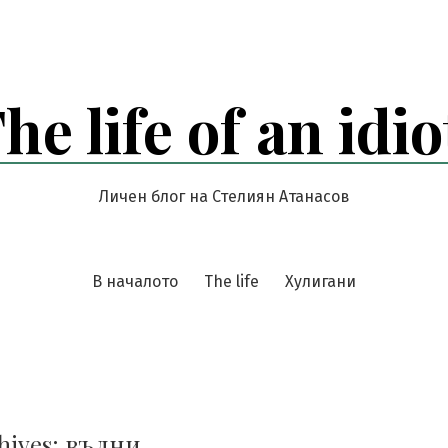
he life of an idio
Личен блог на Стелиян Атанасов
В началото
The life
Хулигани
hives:
вълни