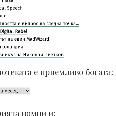
g masa
cal Speech
one
лността е въпрос на гледна точка…
Digital Rebel
гът на един MadWizard
чколандия
вникът на Николай Цветков
отеката е приемливо богата:
ката
во
ията помни и: