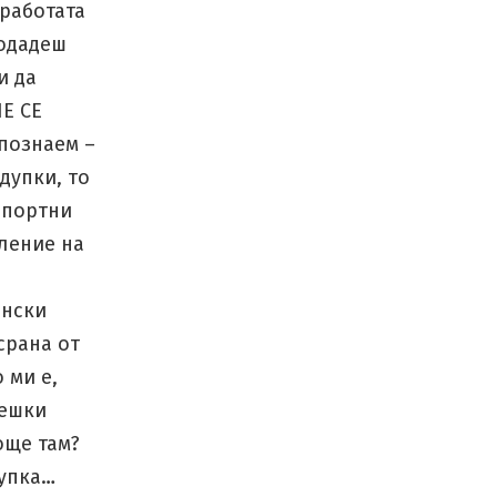
 работата
подадеш
и да
НЕ СЕ
познаем –
дупки, то
спортни
ление на
енски
срана от
 ми е,
чешки
още там?
дупка…