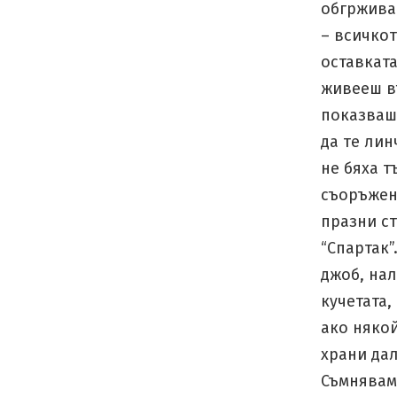
обгрживат
– всичкот
оставката
живееш въ
показваш
да те лин
не бяха т
съоръжен
празни с
“Спартак”
джоб, нал
кучетата,
ако няко
храни дал
Съмнявам 