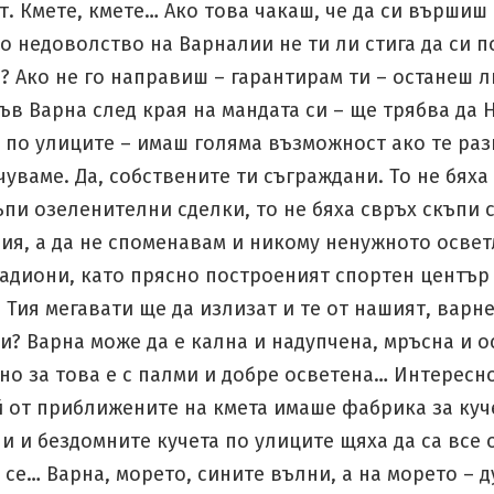
. Кмете, кмете… Ако това чакаш, че да си вършиш
о недоволство на Варналии не ти ли стига да си 
? Ако не го направиш – гарантирам ти – останеш л
в Варна след края на мандата си – ще трябва да 
 по улиците – имаш голяма възможност ако те раз
чуваме. Да, собствените ти съграждани. То не бяха 
ъпи озеленителни сделки, то не бяха свръх скъпи 
ия, а да не споменавам и никому ненужното освет
тадиони, като прясно построеният спортен център
. Тия мегавати ще да излизат и те от нашият, варн
и? Варна може да е кална и надупчена, мръсна и о
 но за това е с палми и добре осветена… Интересно
й от приближените на кмета имаше фабрика за ку
и и бездомните кучета по улиците щяха да са все 
се… Варна, морето, сините вълни, а на морето – 