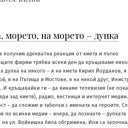
, морето, на морето – дупка
а получим адекватна реакция от кмета и пътно
щите фирми трябва всеки ден да кръщаваме няко
 дупка на някого – я на кмета Кирил Йорданов, я
й, я на Пътища и Мостове, я на някой друг, Инжст
 И кръщавайки ги – да викаме телевизия (не лока
еди зад кметя), радио, вестници и интернет медии
т – да сложим и табелки с имената на героите. Сл
я по всички медии – вчера, да познахте – дупката
 на ул. Войнишка била обгрижена. Или са започна