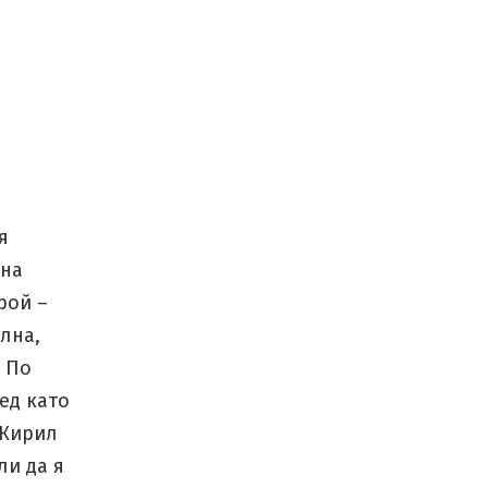
я
 на
рой –
лна,
. По
ед като
 Кирил
ли да я