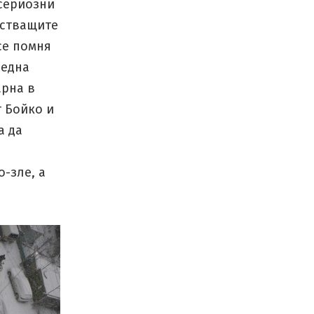
 сериозни
истващите
се помня
 една
арна в
т Бойко и
а да
о-зле, а