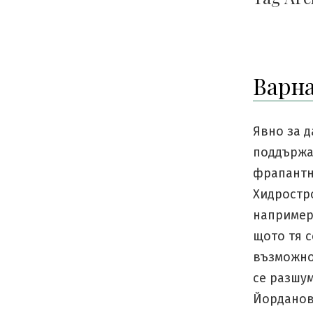
Варна
Явно за д
поддържа
фрапантна
Хидростро
например.
щото тя с
възможнос
се разшум
Йорданов