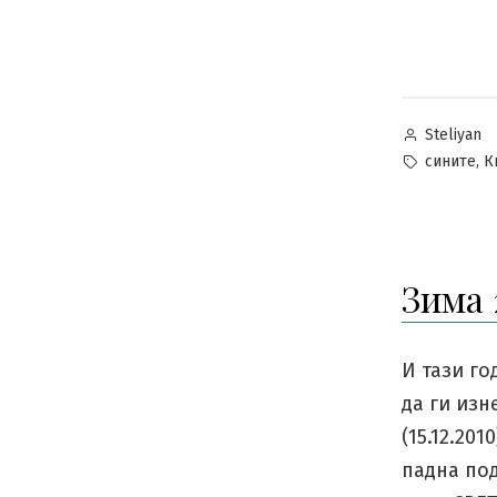
Posted
Steliyan
by
Tags:
,
сините
К
Зима 
И тази г
да ги изн
(15.12.201
падна по