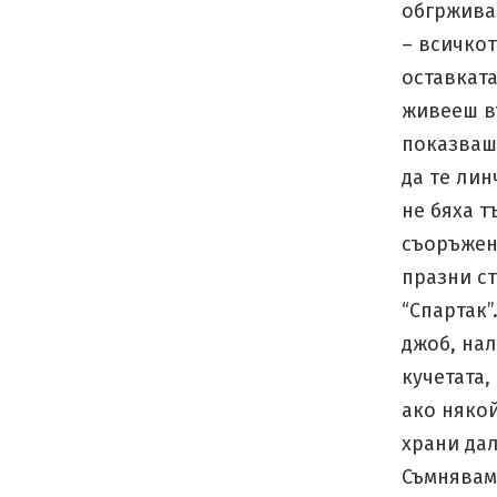
обгрживат
– всичкот
оставката
живееш въ
показваш
да те лин
не бяха т
съоръжен
празни с
“Спартак”
джоб, нал
кучетата,
ако няко
храни дал
Съмнявам 