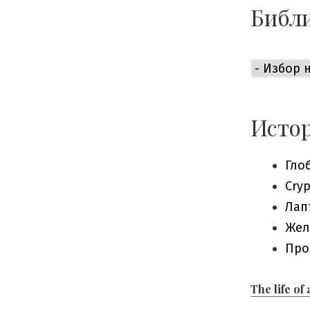
Библи
Библиоте
е
приемли
богата:
Истор
Гло
Cry
Лап
Жел
Про
The life of 