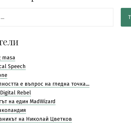
тели
g masa
cal Speech
one
лността е въпрос на гледна точка…
Digital Rebel
гът на един MadWizard
чколандия
вникът на Николай Цветков