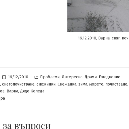
16.12.2010, Варна, сняг, по
Posted
,
,
,
16/12/2010
Проблеми
Интересно
Драми
Ежедневие
in
,
,
,
,
,
,
,
снегопочистване
снежинки
Снежанка
зима
морето
почистване
,
,
сов
Варна
Дядо Коледа
за
ара
Зима
2010,
изненадата…
 за въпроси