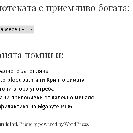
отеката е приемливо богата:
ката
во
ията помни и:
балното затопляне
pto bloodbath или Крипто зимата
топи втора употреба
ани придобивки от далечно минало
филактика на Gigabyte P106
an idiot!
,
Proudly powered by WordPress.