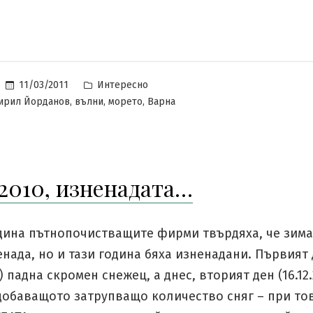
Posted
11/03/2011
Интересно
in
,
,
,
ирил Йорданов
вълни
морето
Варна
2010, изненадата…
одина пътнопочистващите фирми твърдяха, че зим
енада, но и тази година бяха изненадани. Първият
0) падна скромен снежец, а днес, вторият ден (16.12.
добаващото затрупващо количество сняг – при то