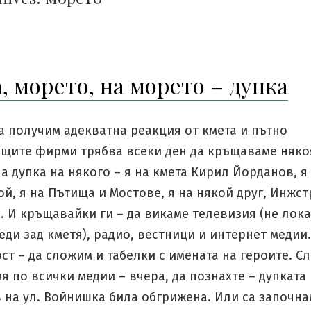
, морето, на морето – дупка
а получим адекватна реакция от кмета и пътно
щите фирми трябва всеки ден да кръщаваме няко
 дупка на някого – я на кмета Кирил Йорданов, я
й, я на Пътища и Мостове, я на някой друг, Инжст
 И кръщавайки ги – да викаме телевизия (не лока
еди зад кметя), радио, вестници и интернет медии
т – да сложим и табелки с имената на героите. Сл
я по всички медии – вчера, да познахте – дупката
 на ул. Войнишка била обгрижена. Или са започна