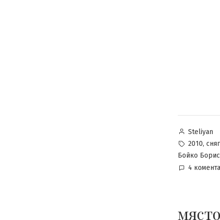
Posted
Steliyan
by
Tags:
,
2010
сняг
Бойко Бори
4 комент
място