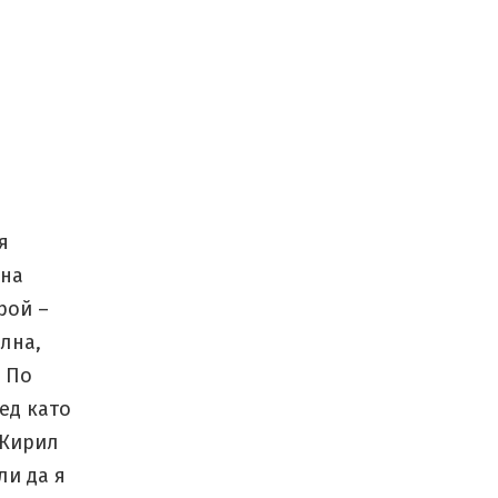
я
 на
рой –
лна,
. По
ед като
 Кирил
ли да я