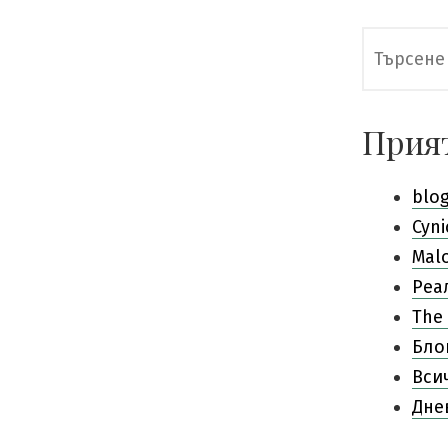
Търсене
за:
Прия
blo
Cyni
Mal
Pеа
The 
Бло
Вси
Дне