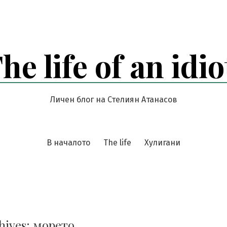
he life of an idio
Личен блог на Стелиян Атанасов
В началото
The life
Хулигани
hives:
морето