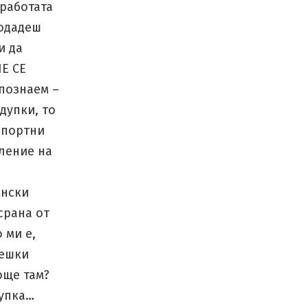
 работата
подадеш
и да
НЕ СЕ
познаем –
дупки, то
спортни
ление на
енски
срана от
 ми е,
чешки
още там?
дупка…