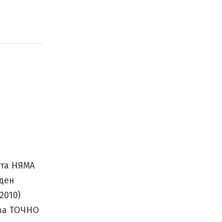
ата НЯМА
 ден
2010)
ва ТОЧНО