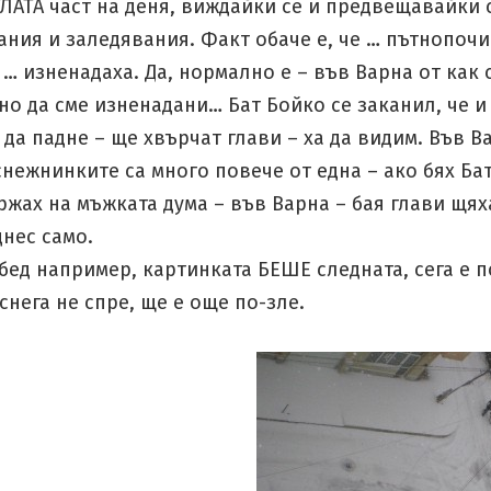
ТЛАТА част на деня, виждайки се и предвещавайки
ания и заледявания. Факт обаче е, че … пътнопоч
… изненадаха. Да, нормално е – във Варна от как 
но да сме изненадани… Бат Бойко се заканил, че и
да падне – ще хвърчат глави – ха да видим. Във В
нежнинките са много повече от една – ако бях Ба
ржах на мъжката дума – във Варна – бая глави щях
нес само.
бед например, картинката БЕШЕ следната, сега е п
 снега не спре, ще е още по-зле.