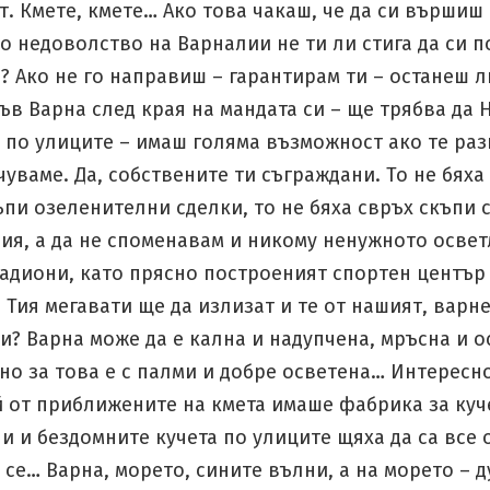
. Кмете, кмете… Ако това чакаш, че да си вършиш
о недоволство на Варналии не ти ли стига да си 
? Ако не го направиш – гарантирам ти – останеш л
в Варна след края на мандата си – ще трябва да 
 по улиците – имаш голяма възможност ако те раз
чуваме. Да, собствените ти съграждани. То не бяха 
ъпи озеленителни сделки, то не бяха свръх скъпи 
ия, а да не споменавам и никому ненужното освет
тадиони, като прясно построеният спортен център
. Тия мегавати ще да излизат и те от нашият, варн
и? Варна може да е кална и надупчена, мръсна и о
 но за това е с палми и добре осветена… Интересно
й от приближените на кмета имаше фабрика за ку
и и бездомните кучета по улиците щяха да са все 
се… Варна, морето, сините вълни, а на морето – 