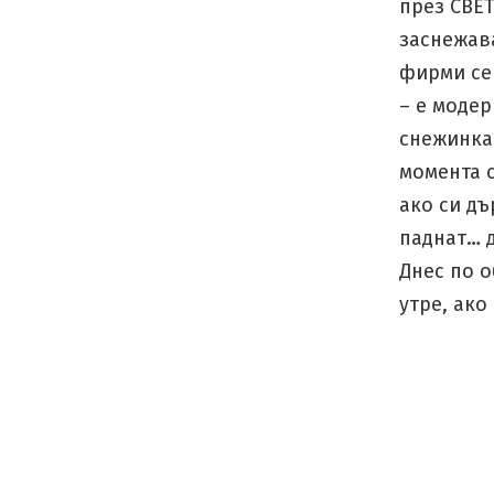
през СВЕ
заснежав
фирми се 
– е модер
снежинка 
момента с
ако си дъ
паднат… д
Днес по о
утре, ако