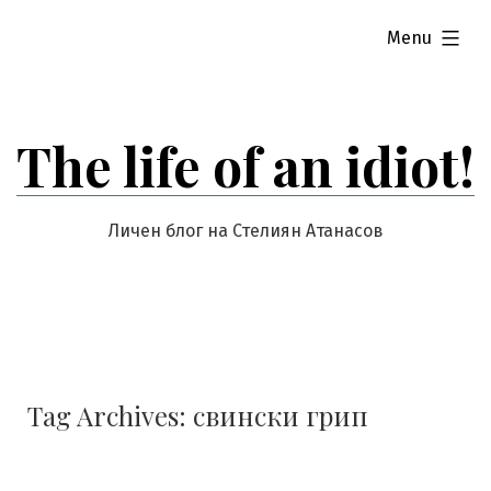
Skip
expanded
Menu
to
content
The life of an idiot!
Личен блог на Стелиян Атанасов
Tag Archives:
свински грип