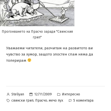
Прогонването на Прасчо заради "Свинския
грип"
Уважаеми читатели, разчитам на развитото ви
чувство за хумор, защото злостен спам няма да
толерирам
Posted
Posted
12/11/2009
Интересно
Steliyan
by
in
Tags:
за
,
,
свински грип
Прасчо
мечо пух
5 коментара
Пандемичн