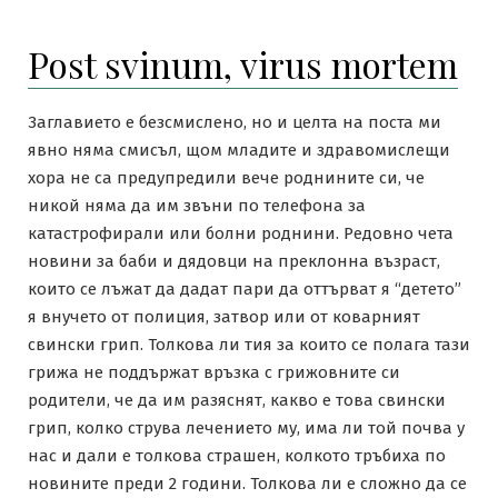
Post svinum, virus mortem
Заглавието е безсмислено, но и целта на поста ми
явно няма смисъл, щом младите и здравомислещи
хора не са предупредили вече роднините си, че
никой няма да им звъни по телефона за
катастрофирали или болни роднини. Редовно чета
новини за баби и дядовци на преклонна възраст,
които се лъжат да дадат пари да оттърват я “детето”
я внучето от полиция, затвор или от коварният
свински грип. Толкова ли тия за които се полага тази
грижа не поддържат връзка с грижовните си
родители, че да им разяснят, какво е това свински
грип, колко струва лечението му, има ли той почва у
нас и дали е толкова страшен, колкото тръбиха по
новините преди 2 години. Толкова ли е сложно да се