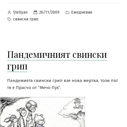
Posted
Posted
26/11/2009
Ежедневие
Steliyan
by
in
Tags:
свински грип
Пандемичният свински
грип
Пандемията свински грип взе нова жертва, този път
тя е Прасчо от “Мечо Пух”.