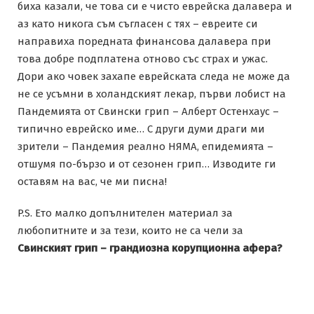
биха казали, че това си е чисто еврейска далавера и
аз като никога съм съгласен с тях – евреите си
направиха поредната финансова далавера при
това добре подплатена отново със страх и ужас.
Дори ако човек захапе еврейската следа не може да
не се усъмни в холандският лекар, първи лобист на
Пандемията от Свински грип – Алберт Остенхаус –
типично еврейско име… С други думи драги ми
зрители – Пандемия реално НЯМА, епидемията –
отшумя по-бързо и от сезонен грип… Изводите ги
оставям на вас, че ми писна!
P.S. Ето малко допълнителен материал за
любопитните и за тези, които не са чели за
Свинският грип – грандиозна корупционна афера?