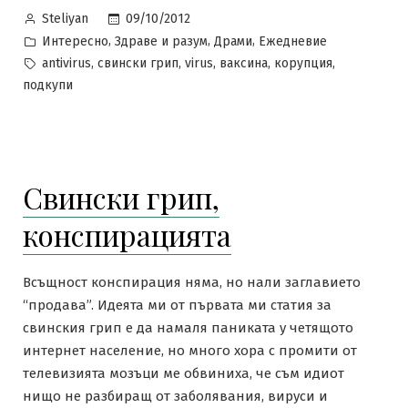
Posted
09/10/2012
Steliyan
by
Posted
,
,
,
Интересно
Здраве и разум
Драми
Ежедневие
in
Tags:
,
,
,
,
,
antivirus
свински грип
virus
ваксина
корупция
подкупи
Свински грип,
конспирацията
Всъщност конспирация няма, но нали заглавието
“продава”. Идеята ми от първата ми статия за
свинския грип е да намаля паниката у четящото
интернет население, но много хора с промити от
телевизията мозъци ме обвиниха, че съм идиот
нищо не разбиращ от заболявания, вируси и