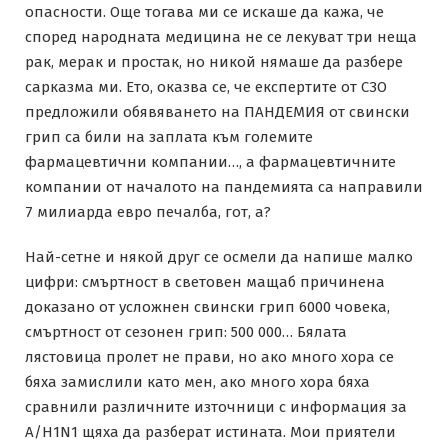
опасности. Още тогава ми се искаше да кажа, че
според народната медицина не се лекуват три неща
рак, мерак и простак, но никой нямаше да разбере
сарказма ми. Ето, оказва се, че експертите от СЗО
предложили обявяването на ПАНДЕМИЯ от свински
грип са били на заплата към големите
фармацевтични компании…, а фармацевтичните
компании от началото на пандемията са направили
7 милиарда евро печалба, гот, а?
Най-сетне и някой друг се осмели да напише малко
цифри: смъртност в световен мащаб причинена
доказано от усложнен свински грип 6000 човека,
смъртност от сезонен грип: 500 000… Бялата
лястовица пролет не прави, но ако много хора се
бяха замислили като мен, ако много хора бяха
сравнили различните източници с информация за
A/H1N1 щяха да разберат истината. Мои приятели