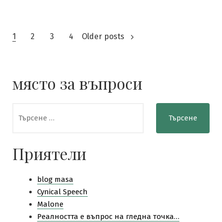
свински
грип
Разделяне
1
2
3
4
Older posts
на
публикациите
място за въпроси
на
Търсене
страници
за:
Приятели
blog masa
Cynical Speech
Malone
Pеалността е въпрос на гледна точка…