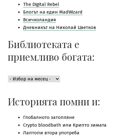
The Digital Rebel
Блогът на един MadWizard
Всичколандия
Дневникът на Николай Цветков
Библиотеката е
приемливо богата:
Библиотеката
е
приемливо
богата:
Историята помни и:
Глобалното затопляне
Crypto bloodbath или Крипто зимата
Лаптопи втора употреба