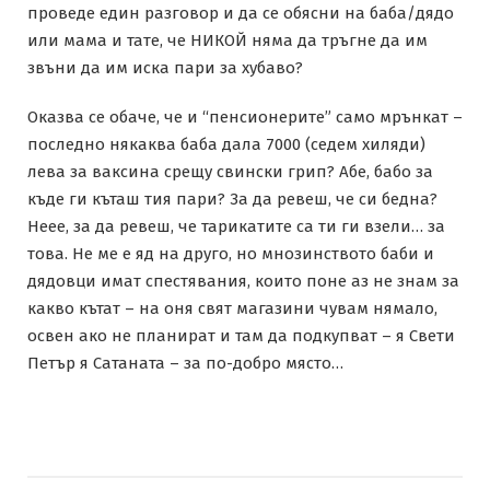
проведе един разговор и да се обясни на баба/дядо
или мама и тате, че НИКОЙ няма да тръгне да им
звъни да им иска пари за хубаво?
Оказва се обаче, че и “пенсионерите” само мрънкат –
последно някаква баба дала 7000 (седем хиляди)
лева за ваксина срещу свински грип? Абе, бабо за
къде ги къташ тия пари? За да ревеш, че си бедна?
Неее, за да ревеш, че тарикатите са ти ги взели… за
това. Не ме е яд на друго, но мнозинството баби и
дядовци имат спестявания, които поне аз не знам за
какво кътат – на оня свят магазини чувам нямало,
освен ако не планират и там да подкупват – я Свети
Петър я Сатаната – за по-добро място…