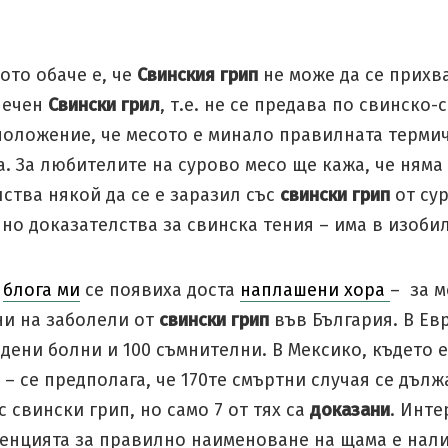
ото обаче е, че
Свинския грип
не може да се прихв
печен
Свински грил
, т.е. не се предава по свинско
 положение, че месото е минало правилната терми
. За любителите на сурово месо ще кажа, че няма
ства някой да се е заразил със
свински грип
от су
но доказателства за свинска тения – има в изоби
в
блога ми
се появиха доста
наплашени хора
– за 
ни на заболели от
свински грип
във България. В Ев
дени болни и 100 съмнителни. В Мексико, където е
– се предполага, че 170те смъртни случая се дълж
с свински грип, но само 7 от тях са
доказани
. Инте
денцията за правилно наименоване на щама е нали