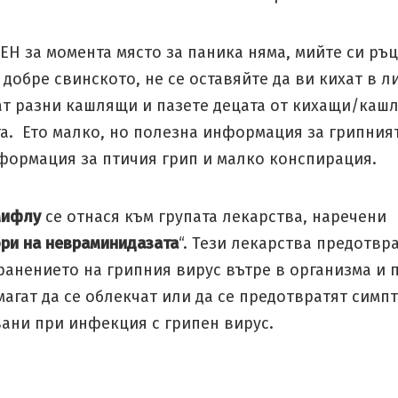
Н за момента място за паника няма, мийте си ръц
 добре свинското, не се оставяйте да ви кихат в л
ат разни кашлящи и пазете децата от кихащи/каш
а. Ето малко, но полезна информация за грипният
формация за птичия грип и малко конспирация.
мифлу
се отнася към групата лекарства, наречени
ри на невраминидазата
“. Тези лекарства предотвр
анението на грипния вирус вътре в организма и 
агат да се облекчат или да се предотвратят симп
ани при инфекция с грипен вирус.