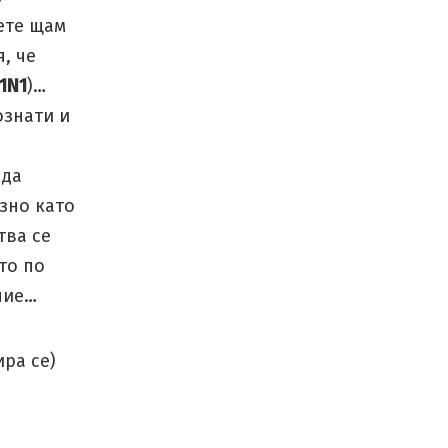
ете щам
, че
1N1
)…
ознати и
 да
зно като
тва се
то по
ние…
ра се)