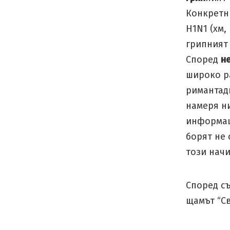
Конкретн
H1N1 (хм,
грипният 
Според
н
широко р
римантади
намеря н
информац
борят не 
този начи
Според с
щамът “Св