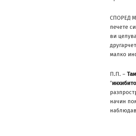
СПОРЕД МЕ
печете си
ви целув
другарчет
малко ин
П.П. –
Та
“
инхибито
разпростр
начин пом
наблюдав