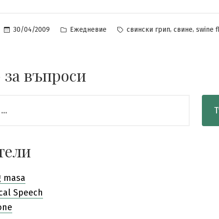
Posted
Tags:
,
,
30/04/2009
Ежедневие
свински грип
свине
swine f
in
 за въпроси
тели
g masa
cal Speech
one