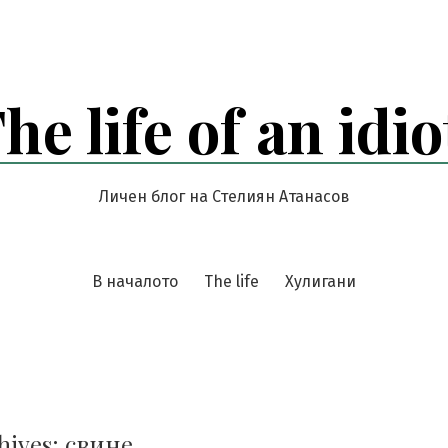
he life of an idio
Личен блог на Стелиян Атанасов
В началото
The life
Хулигани
hives:
свине