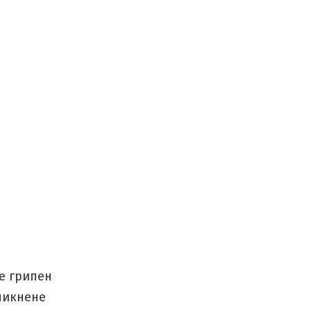
 е грипен
никнене