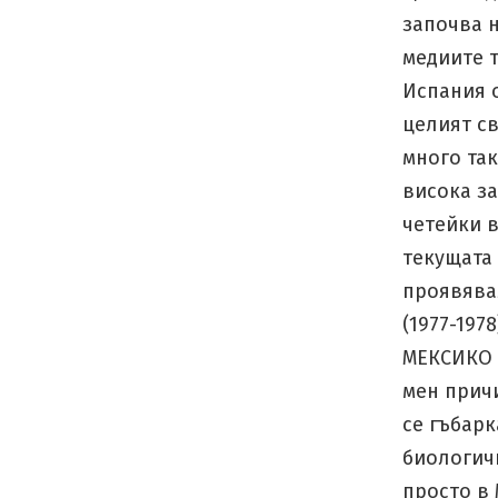
започва н
медиите т
Испания о
целият с
много так
висока за
четейки в
текущата 
проявявал
(1977-197
МЕКСИКО 
мен причи
се гъбарк
биологич
просто в