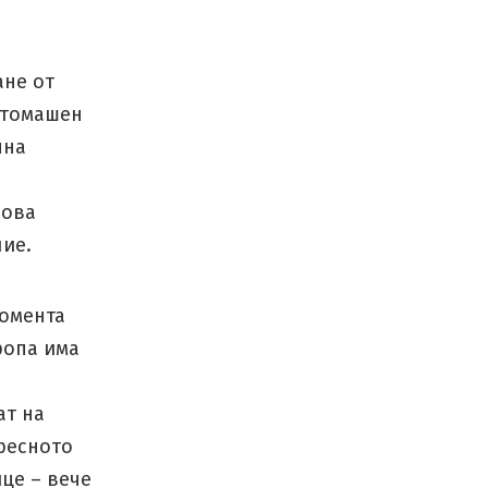
ане от
-стомашен
чна
рова
лие.
момента
ропа има
ат на
ресното
це – вече