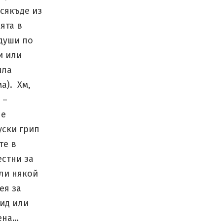
сякъде из
ята в
 души по
и или
ила
а). Хм,
 –
 е
уски грип
те в
стни за
Или някой
ея за
ид или
ена…