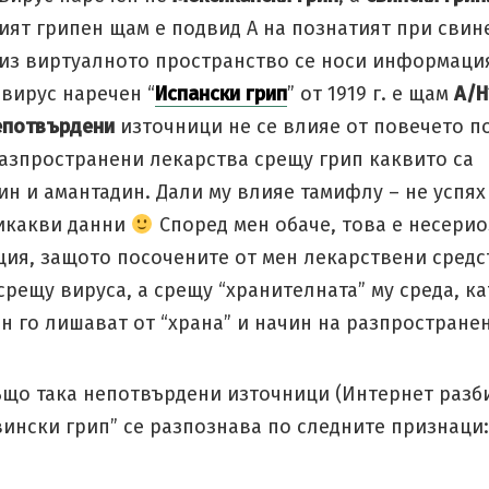
ият грипен щам е подвид А на познатият при свин
 из виртуалното пространство се носи информация
вирус наречен “
Испански грип
” от 1919 г. е щам
A/H
епотвърдени
източници не се влияе от повечето п
азпространени лекарства срещу грип каквито са
н и амантадин. Дали му влияе тамифлу – не успях
икакви данни
Според мен обаче, това е несерио
ия, защото посочените от мен лекарствени средс
срещу вируса, а срещу “хранителната” му среда, ка
н го лишават от “храна” и начин на разпростране
ъщо така непотвърдени източници (Интернет разби
ински грип” се разпознава по следните признаци: