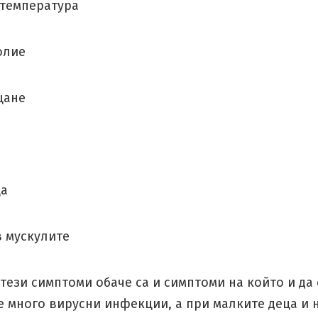
 температура
олие
щане
ца
в мускулите
тези симптоми обаче са и симптоми на който и да
е много вирусни инфекции, а при малките деца и 