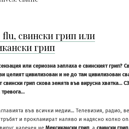
 flu, свински грип или
икански грип
ензация или сериозна заплаха е свинският грип? С
зи целият цивилизован и не до там цивилизован сва
т свински грип скова земята във вирусна хватка… 
а тревога…
аглавията във всички медии… Телевизия, радио, в
 тръбят и прокламират наляво и надясно колко оп
 вирус наречен не
Мексикански грип
, а
свински грип