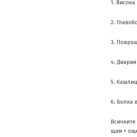
1. Висока
2. Главоб
3. Повръ
4. Диария
5. Кашли
6. Болка 
Всичките 
щам + ощ