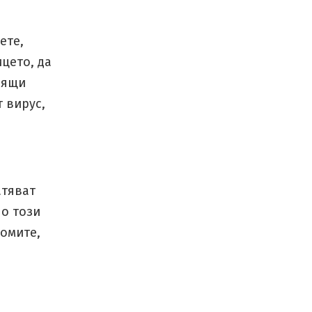
ете,
ицето, да
лящи
 вирус,
атяват
по този
томите,