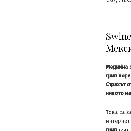
Swine
Мекс
Медийна с
грип пора
Страхът о
нивото н
Това са з
интернет
грип
ният