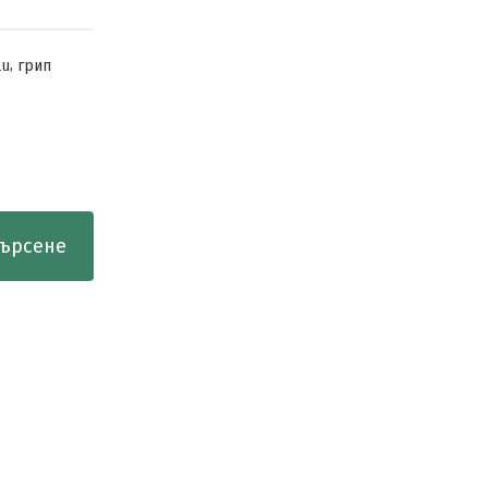
,
lu
грип