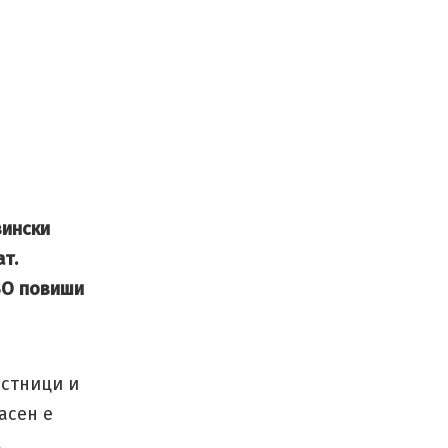
вински
т.
СЗО повиши
естници и
асен е
.