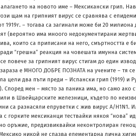
алагането на новото име – Мексикански грип. Нав
ози щам на грипният вирус се сравнява с епидеми
т 1919г. – тогава са загинали може би 20 милиона
вят (вероятно има мноого недокументирани жертв
ива, които са приписани на него, смъртността е б
ради “грешна” реакция на човешата имунна систем
се повече за грипният вирус стигам до един извод
зараза е МНОГО ДОБРЕ ПОЗНАТА на учените – тя се
а цели два пъти преди – Испански грип (1919) и Р
8). Според мен – място за паника има, но само ако с
или в Швейцарските железници, където по неизве
ни са разнасяли епруветки с жив вирус A/H1N1. 
а с горките мексиканци тествайки някоя “нова” ид
но оръжие, предизвиквайки неконтролиран геноц
 Мексико никой не спазва елементарна лична хиги