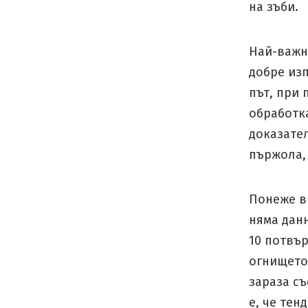
на зъби.
Най-важн
добре из
път, при
обработка
доказател
пържола, 
Понеже 
няма дан
10 потвър
огнището 
зараза съ
е, че тен