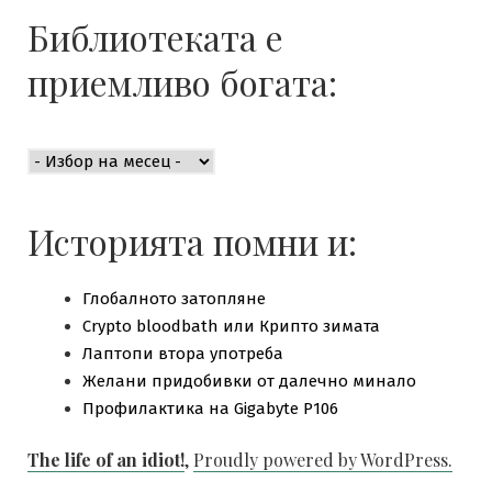
Библиотеката е
приемливо богата:
Библиотеката
е
приемливо
богата:
Историята помни и:
Глобалното затопляне
Crypto bloodbath или Крипто зимата
Лаптопи втора употреба
Желани придобивки от далечно минало
Профилактика на Gigabyte P106
The life of an idiot!
,
Proudly powered by WordPress.