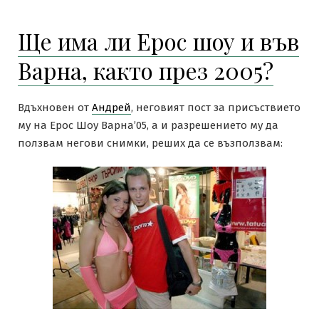
Ще има ли Ерос шоу и във
Варна, както през 2005?
Вдъхновен от
Андрей
, неговият пост за присъствието
му на Ерос Шоу Варна’05, а и разрешението му да
ползвам негови снимки, реших да се възползвам: