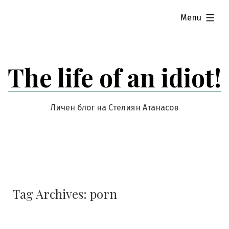
Skip
expanded
Menu
to
content
The life of an idiot!
Личен блог на Стелиян Атанасов
Tag Archives:
porn