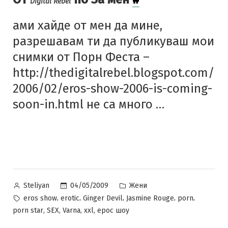
Digital Rebel
ами хайде от мен да мине,
разрешавам ти да публикуваш мои
снимки от Порн Феста –
http://thedigitalrebel.blogspot.com/
2006/02/eros-show-2006-is-coming-
soon-in.html не са много …
Posted
Posted
04/05/2009
Жени
Steliyan
by
in
Tags:
,
,
,
,
,
eros show
erotic
Ginger Devil
Jasmine Rouge
porn
,
,
,
,
porn star
SEX
Varna
xxl
ерос шоу