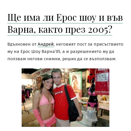
Ще има ли Ерос шоу и във
Варна, както през 2005?
Вдъхновен от
Андрей
, неговият пост за присъствието
му на Ерос Шоу Варна’05, а и разрешението му да
ползвам негови снимки, реших да се възползвам: