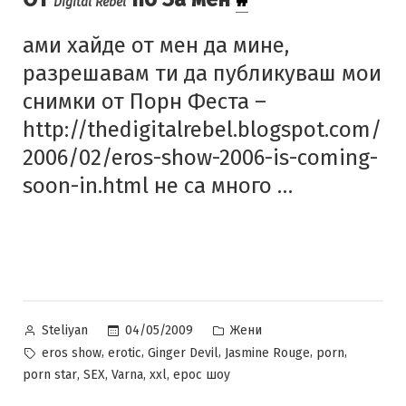
Digital Rebel
ами хайде от мен да мине,
разрешавам ти да публикуваш мои
снимки от Порн Феста –
http://thedigitalrebel.blogspot.com/
2006/02/eros-show-2006-is-coming-
soon-in.html не са много …
Posted
Posted
04/05/2009
Жени
Steliyan
by
in
Tags:
,
,
,
,
,
eros show
erotic
Ginger Devil
Jasmine Rouge
porn
,
,
,
,
porn star
SEX
Varna
xxl
ерос шоу