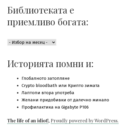
Библиотеката е
приемливо богата:
Библиотеката
е
приемливо
богата:
Историята помни и:
Глобалното затопляне
Crypto bloodbath или Крипто зимата
Лаптопи втора употреба
Желани придобивки от далечно минало
Профилактика на Gigabyte P106
The life of an idiot!
,
Proudly powered by WordPress.