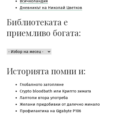
Всичколандия
Дневникът на Николай Цветков
Библиотеката е
приемливо богата:
Библиотеката
е
приемливо
богата:
Историята помни и:
Глобалното затопляне
Crypto bloodbath или Крипто зимата
Лаптопи втора употреба
Желани придобивки от далечно минало
Профилактика на Gigabyte P106