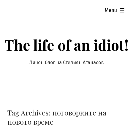
Skip
expanded
Menu
to
content
The life of an idiot!
Личен блог на Стелиян Атанасов
Tag Archives:
поговорките на
новото време