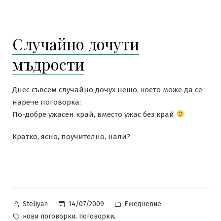
Случайно дочути
мъдрости
Днес съвсем случайно дочух нещо, което може да се
нарече поговорка:
По-добре ужасен край, вместо ужас без край
Кратко, ясно, поучително, нали?
Posted
Posted
14/07/2009
Ежедневие
Steliyan
by
in
Tags:
,
,
нови поговорки
поговорки