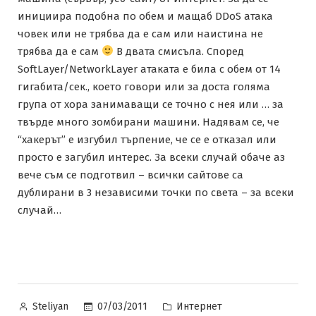
инициира подобна по обем и мащаб DDoS атака
човек или не трябва да е сам или наистина не
трябва да е сам
В двата смисъла. Според
SoftLayer/NetworkLayer атаката е била с обем от 14
гигабита/сек., което говори или за доста голяма
група от хора занимаващи се точно с нея или … за
твърде много зомбирани машини. Надявам се, че
“хакерът” е изгубил търпение, че се е отказал или
просто е загубил интерес. За всеки случай обаче аз
вече съм се подготвил – всички сайтове са
дублирани в 3 независими точки по света – за всеки
случай…
Posted
Posted
07/03/2011
Интернет
Steliyan