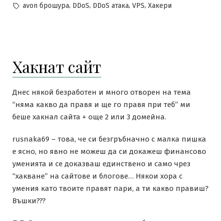
by
in
Tags:
,
,
,
,
avon брошура
DDoS
DDoS атака
VPS
Хакери
Хакнат сайт
Днес някой безработен и много отворен на тема
“няма какво да правя и ще го правя при теб” ми
беше хакнал сайта + още 2 или 3 домейна.
rusnaka69 – това, че си безгръбначно с малка пишка
е ясно, но явно не можеш да си докажеш финансово
уменията и се доказваш единствено и само чрез
“хакване” на сайтове и блогове… Някои хора с
умения като твоите правят пари, а ти какво правиш?
Въшки???