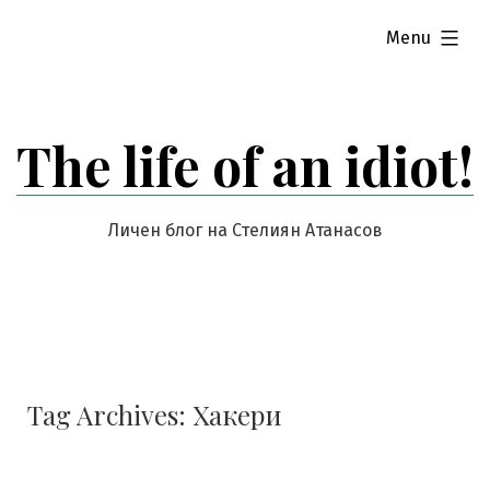
Skip
expanded
Menu
to
content
The life of an idiot!
Личен блог на Стелиян Атанасов
Tag Archives:
Хакери