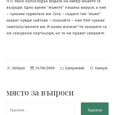
П.П. Явно напоследък модата на кибер-мъжете се
възроди. Едно време “мъжете” пишеха вируси, а ние
– чукахме гаджетата им. Сега – същите тия “мъже”
хакват чужди сайтове – познайте – ние ПАК чукаме
гажетата/жените им. И какво излиза? Че хакерите са
ни сексуални партньори, но те ни правят свирките.
Posted
Posted
Tags:
24/06/2009
Ежедневие
Хакери
Steliyan
by
in
място за въпроси
Търсене
за: