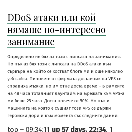
DDoS атаки или кой
нямаше по-интересно
занимание
Определено не бях аз този с липсата на занимания.
Но пък аз бях този с липсата на DDoS атаки към
сървъра на който се хостват блога ми и още няколко
уеб сайта. Пичовете от фирмата доставчик на VPS се
справиха мъжки, но им отне доста време – в рамките
на 48 часа тоталният даунтайм на мрежата към VPS-а
ми беше 25 часа. Доста повече от 50%. Но пък и
машината на която е същият този VPS се държи
геройски дори и към момента със следните данни:
top – 09:34:11
up 57 days, 22:34
, 1