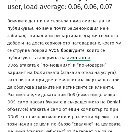
user, load average: 0.06, 0.06, 0.07
Всичките данни на сървъра няма смисъл да ги
публикувам, но вече почти 58 денонощия не е
забивал, спирал или рестартиран, държи се много
добре и на доста сериозното натоварване, което му
се струпва покрай
AVON брошури
те, които се
публикуват в галерията на
avon varna
.
DDoS атаката е “по-мощният” и “по-модерен”
вариант на DoS атаката (атака за отказ на услуга),
като целта и при двете е машината жертва да спре
да обслужва заявките на истинските си клиенти.
Разликата е, че докато при DoS (няма нищо общо с
DOS, само пасват буквите в съкращението на Denial-
of-Service) атаката е само от един компютър то при
DDoS е от няколко машини и различни мрежи – по
този начин се цели по-бързо “сваляне” на целевата
машина (сървър, уеб-сайт) от Интернет. За да се