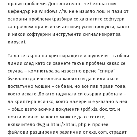
прави проблеми. Допълнително, че безплатния
Дефендър на Windows 7/10 не е изцяло лош и пази от
основни проблеми (разбира се хакнатите софтуери
са проблем при всички антивирусни продукти, както
и някои софтуерни инструменти сигнализират за
вируси).
Та да се върна на криптиращите изнудвачи – в общи
линии след като си хванете такъв проблем какво се
случва – компютъра за известно време “спира”
буквално да изпълнява каквото и да е или ако е
достатъчно мощен – се бави, но все пак прави това,
което искате. Докато гадината си свърши работата –
да криптира всичко, което намери и е указано в нея
– общо взето всички документи (pdf, xls, doc, txt, и
почти всичко за което можете да се сетите,
включитело dwg и html/xhtml, php и прочее
файлови разширения различни от exe, com, страдат