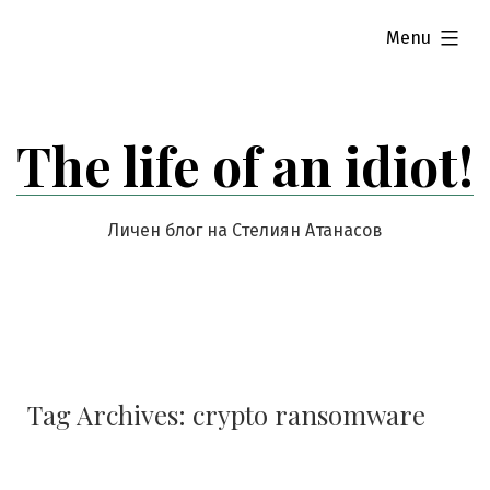
Skip
expanded
Menu
to
content
The life of an idiot!
Личен блог на Стелиян Атанасов
Tag Archives:
crypto ransomware