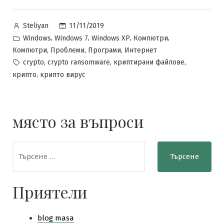
Posted
11/11/2019
Steliyan
by
Posted
,
,
,
,
Windows
Windows 7
Windows XP
Компютри
in
,
,
,
Компютри
Проблеми
Програми
Интернет
Tags:
,
,
,
crypto
crypto ransomware
криптирани файлове
,
крипто
крипто вирус
място за въпроси
Търсене
за:
Приятели
blog masa