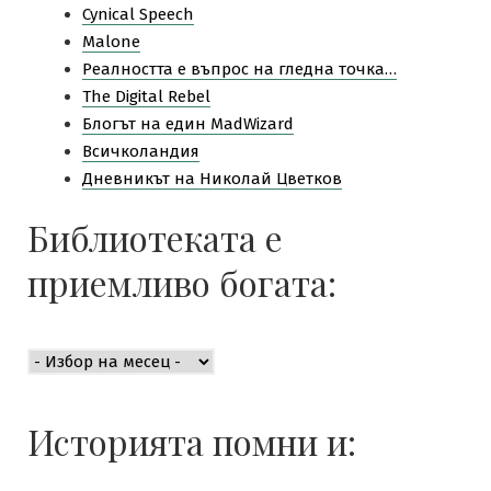
Cynical Speech
Malone
Pеалността е въпрос на гледна точка…
The Digital Rebel
Блогът на един MadWizard
Всичколандия
Дневникът на Николай Цветков
Библиотеката е
приемливо богата:
Библиотеката
е
приемливо
богата:
Историята помни и: