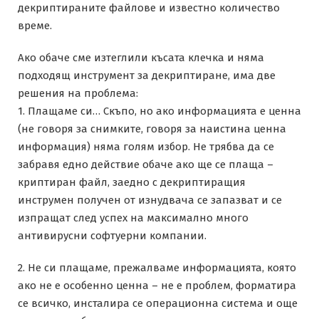
декриптираните файлове и известно количество
време.
Ако обаче сме изтеглили късата клечка и няма
подходящ инструмент за декриптиране, има две
решения на проблема:
1. Плащаме си… Скъпо, но ако информацията е ценна
(не говоря за снимките, говоря за наистина ценна
информация) няма голям избор. Не трябва да се
забравя едно действие обаче ако ще се плаща –
криптиран файл, заедно с декриптиращия
инструмен получен от изнудвача се запазват и се
изпращат след успех на максимално много
антивирусни софтуерни компании.
2. Не си плащаме, прежалваме информацията, която
ако не е особенно ценна – не е проблем, форматира
се всичко, инсталира се операционна система и още