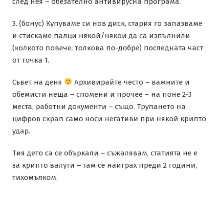
след нея – обезателно антивирусна програма.
3. (бонус) Купуваме си нов диск, стария го запазваме
и стискаме палци някой/някои да са изпълнили
(колкото повече, толкова по-добре) последната част
от точка 1.
Съвет на деня
Архивирайте често – важните и
обемисти неща – спомени и прочее – на поне 2-3
места, работни документи – също. Трупането на
цифров скрап само носи негативи при някой крипто
удар.
Тия дето са се объркали – съжалявам, статията не е
за крипто валути – там се наиграх преди 2 години,
тихомълком.