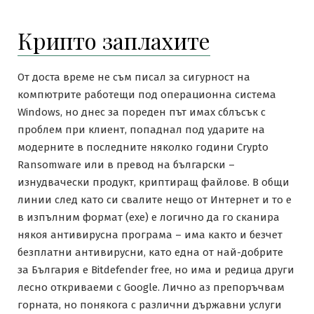
Крипто заплахите
От доста време не съм писал за сигурност на
компютрите работещи под операционна система
Windows, но днес за пореден път имах сблъсък с
проблем при клиент, попаднал под ударите на
модерните в последните няколко години Crypto
Ransomware или в превод на български –
изнудвачески продукт, криптиращ файлове. В общи
линии след като си свалите нещо от Интернет и то е
в изпълним формат (ехе) е логично да го сканира
някоя антивирусна програма – има както и безчет
безплатни антивирусни, като една от най-добрите
за България е Bitdefender free, но има и редица други
лесно откриваеми с Google. Лично аз препоръчвам
горната, но понякога с различни държавни услуги