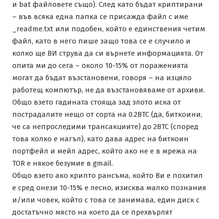
и bat файловете също). След като бъдат криптирани
– във всяка една папка се присажда файл с име
_readme.txt или подобен, който е единствения четим
файл, като в него пише защо това се е случило и
колко ще ВИ струва да си върнете информацията. От
опита ми до сега – около 10-15% от пораженията
могат да бъдат възстановени, говоря – на изцяло
работещ компютър, не да възстановяваме от архиви.
Общо взето гадината стояща зад злото иска от
пострадалите нещо от сорта на 0.2BTC (да, биткоини,
че са непроследими трансакциите) до 2BTC (според
това колко е нагъл), като дава адрес на биткоин
портфейл и мейл адрес, който ако не е в мрежа на
TOR е някое безумие в gmail.
Общо взето ако крипто рансъма, който Ви е похитил
е сред онези 10-15% е лесно, изисква малко познания
и/или човек, който с това се занимава, един диск с
достатъчно място на което да се прехвърлят