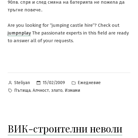
90лв. спря и след смяна на батерията не пожела да
тръгне повече..
Are you looking for “jumping castle hire”? Check out
jumpnplay
The passionate experts in this field are ready
to answer all of your requests.
Posted
Posted
15/02/2009
Ежедневие
Steliyan
by
in
Tags:
,
,
,
Пътища
Алчност
злато
Измами
ВИК-строителни неволи