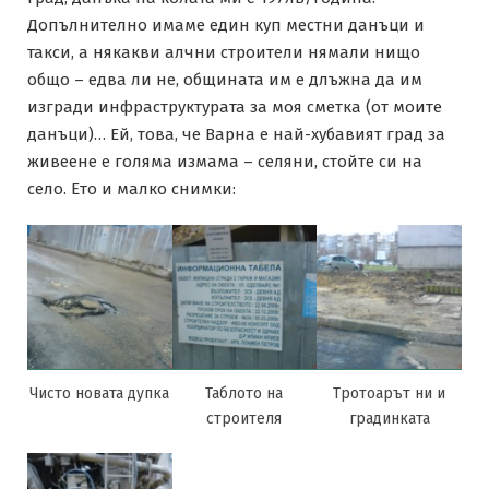
Допълнително имаме един куп местни данъци и
такси, а някакви алчни строители нямали нищо
общо – едва ли не, общината им е длъжна да им
изгради инфраструктурата за моя сметка (от моите
данъци)… Ей, това, че Варна е най-хубавият град за
живеене е голяма измама – селяни, стойте си на
село. Ето и малко снимки:
Чисто новата дупка
Таблото на
Тротоарът ни и
строителя
градинката