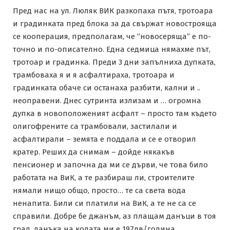
Пред нас на ул. Люляк ВИК разкопаха пътя, тротоара
и градинката пред блока за да свържат новострояща
се кооперация, предполагам, че “новосеряща” е по-
точно и по-описателно. Една седмица нямахме път,
тротоар и градинка. Преди 3 дни запълниха дупката,
трамбоваха я и я асфалтираха, тротоара и
градинката обаче си останаха разбити, кални и ..
неоправени. Днес сутринта излизам и … огромна
дупка в новоположеният асфалт – просто там където
олигофрените са трамбовали, застилали и
асфалтирали – земята е поддала и се е отворил
кратер. Реших да снимам – дойде някакъв
пенсионер и започна да ми се дърви, че това било
работата на ВиК, а те разбираш ли, строителите
нямали нищо общо, просто… те са света вода
ненапита. Били си платили на ВиК, а те не са се
справили. Добре бе джанъм, аз плащам данъци в тоя
град, данъка на колата ми е 197лв/година.