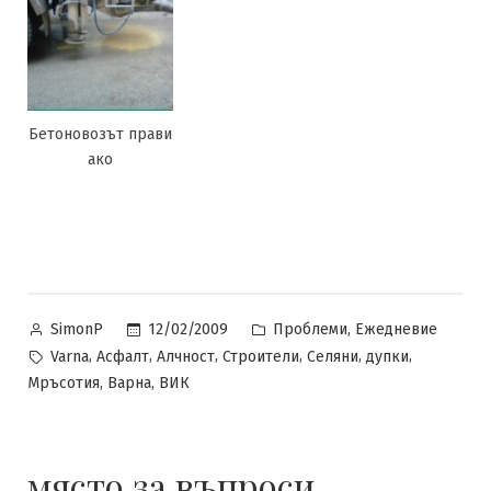
Бетоновозът прави
ако
Posted
Posted
,
12/02/2009
Проблеми
Ежедневие
SimonP
by
in
Tags:
,
,
,
,
,
,
Varna
Асфалт
Алчност
Строители
Селяни
дупки
,
,
Мръсотия
Варна
ВИК
място за въпроси