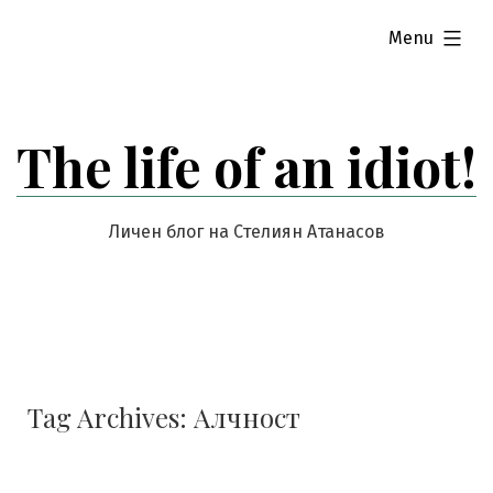
Skip
expanded
Menu
to
content
The life of an idiot!
Личен блог на Стелиян Атанасов
Tag Archives:
Алчност