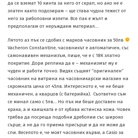
да се вземат 10 кинта за него от скрап, но ако не е
златен както подозирам – ще става чудна тежест от
него за риболовни излети. Все пак е жълт и
предполагам от неръждаем материал…
Лятото аз пък се сдобих с марков часовник за 50лв
Vacheron Constantine, часовникът е автоматичен, със
самонавивен механизъм, пише, че е с 18К златно
покритие. Дори реплика да е – механизмът му е
чуден и работи точно. Видях същият “оригинален”
часовник на витрина на часовникарски магазин на
скромната цена от 45лв. Интересното е, че не беше
механичен, а кварцов (с батерийка). Съответно съм
се минал само с 5лв… Но пък ми беше доставен на
крака, а и каишката е от хубава истинска кожа. Човек
трябва да посреща подобни дреболии със широко
сърце, а не да го приема присърце и да не може да
спи. Веселото е, че моят часовник върви, а Casio за