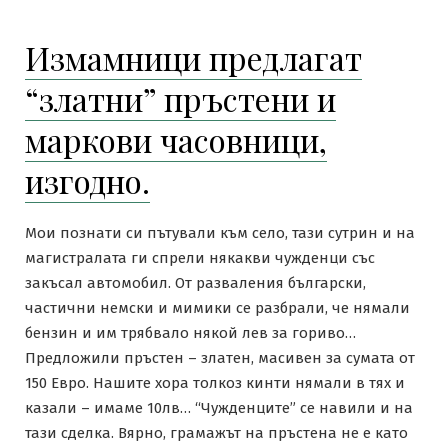
Измамници предлагат
“златни” пръстени и
маркови часовници,
изгодно.
Мои познати си пътували към село, тази сутрин и на
магистралата ги спрели някакви чужденци със
закъсал автомобил. От разваления български,
частични немски и мимики се разбрали, че нямали
бензин и им трябвало някой лев за гориво…
Предложили пръстен – златен, масивен за сумата от
150 Евро. Нашите хора толкоз кинти нямали в тях и
казали – имаме 10лв… “Чужденците” се навили и на
тази сделка. Вярно, грамажът на пръстена не е като