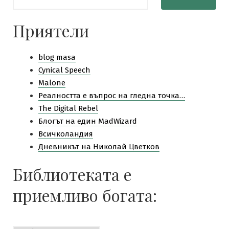
Приятели
blog masa
Cynical Speech
Malone
Pеалността е въпрос на гледна точка…
The Digital Rebel
Блогът на един MadWizard
Всичколандия
Дневникът на Николай Цветков
Библиотеката е
приемливо богата:
Библиотеката