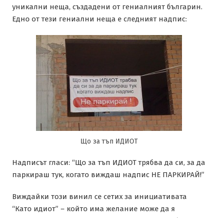
уникални неща, създадени от гениалният българин.
Едно от тези гениални неща е следният надпис:
Що за тъп ИДИОТ
Надписът гласи: “Що за тъп ИДИОТ трябва да си, за да
паркираш тук, когато виждаш надпис НЕ ПАРКИРАЙ!”
Виждайки този винил се сетих за инициативата
“Като идиот” – който има желание може да я