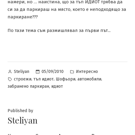
намери, но … наистина, що за тъп ИДИОТ трябва да
си за да паркираш на място, което е неподходящо за
паркиране???
По тази тема съм размишлявал за първи път...
Posted
Posted
05/09/2010
Интересно
Steliyan
by
in
Tags:
,
,
,
,
строежи
тъп идиот
Шофьори
автомобили
,
забранено паркиран
идиот
Published by
Steliyan