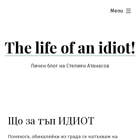
Skip
expanded
Menu
to
content
The life of an idiot!
Личен блог на Стелиян Атанасов
Що за тъп ИДИОТ
Понякога, обикаляйки из града се натъквам на