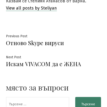
Казвам се Стелиян Атанасов от Варна.
View all posts by Steliyan
Навигация
Previous
Previous Post
Отново Skype вируси
post:
Next
Next Post
Искам VIVACOM да е ЖЕНА
post:
място за въпроси
Търсене
за: