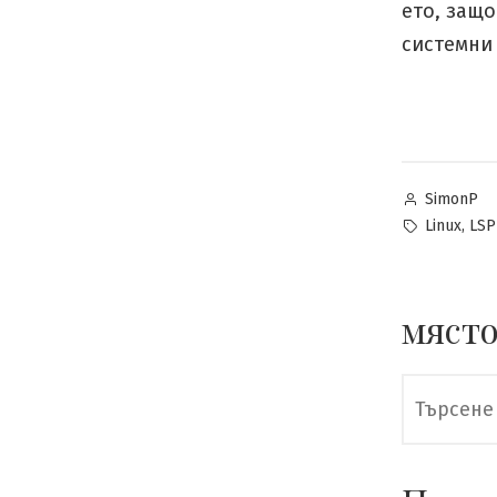
ето, защо
системни
Posted
SimonP
by
Tags:
,
Linux
LSP
място
Търсене
за: