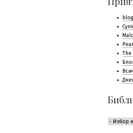
Прия
blo
Cyni
Mal
Pеа
The 
Бло
Вси
Дне
Библи
Библиоте
е