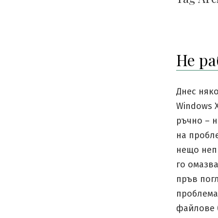
Не ра
Днес няк
Windows X
ръчно – н
на пробле
нещо неп
го омазв
пръв погл
проблема
файлове (