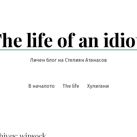
he life of an idio
Личен блог на Стелиян Атанасов
В началото
The life
Хулигани
hives:
winsock