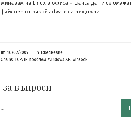
 минавам на Linux в офиса – шанса да ти се омажа
 файлове от някой adware са нищожни.
Posted
16/02/2009
Ежедневие
in
,
,
,
 Chains
TCP/IP проблем
Windows XP
winsock
 за въпроси