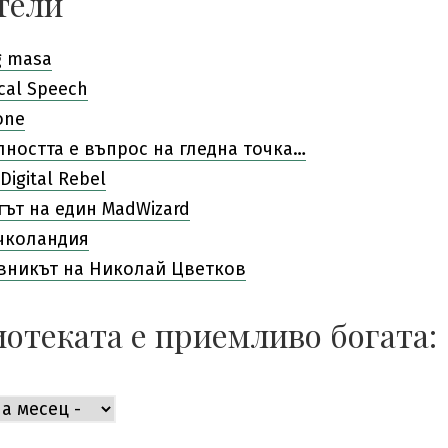
тели
g masa
cal Speech
one
лността е въпрос на гледна точка…
Digital Rebel
гът на един MadWizard
чколандия
вникът на Николай Цветков
отеката е приемливо богата:
ката