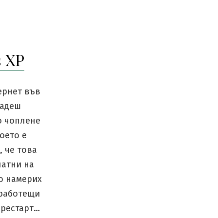
 XP
ернет във
дадеш
о чоплене
оето е
 че това
латни на
то намерих
 работещи
 рестарт…