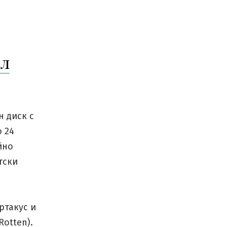
ел
н диск с
о 24
йно
тски
ртакус и
Rotten).