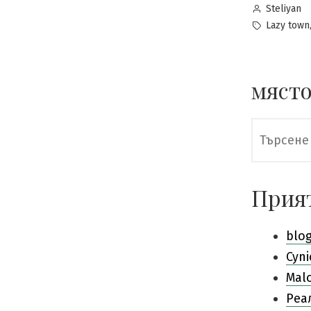
Posted
Steliyan
by
Tags:
Lazy town
място
Търсене
за:
Прия
blo
Cyni
Mal
Pеа