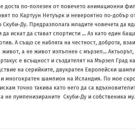
 е доста по-полезен от повечето анимационни фил
рвят по Картуун Нетуърк и невероятно по-добър о
 Скуби-Ду. Предразполага младите човечета да яд
 да искат да стават спортисти … Аз като един бащ
тив. А също се набляга на честност, доброта, вз
 живот, а не живот изпълнен с мързел… Актьорът,
ртакус е всъщност и създателят на Мързел Град к
дствие на серийките, двукратен Европейски шамп
 и многократен шампион на Исландия. По мое скр
искам точно такива като него да са вдъхновители
 а не лумпенизираните Скуби-Ду и собственика му