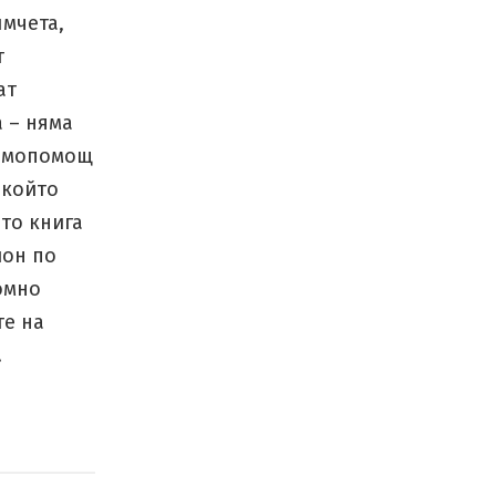
мчета,
т
ат
а – няма
аимопомощ
 който
ато книга
ион по
омно
те на
.