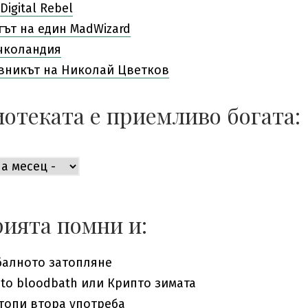
Digital Rebel
гът на един MadWizard
чколандия
вникът на Николай Цветков
отеката е приемливо богата:
ката
во
ията помни и:
балното затопляне
pto bloodbath или Крипто зимата
топи втора употреба