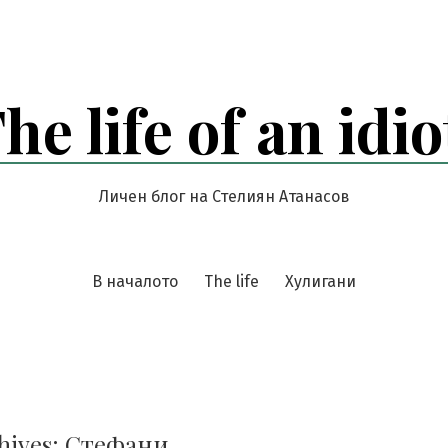
he life of an idio
Личен блог на Стелиян Атанасов
В началото
The life
Хулигани
hives:
Стефани