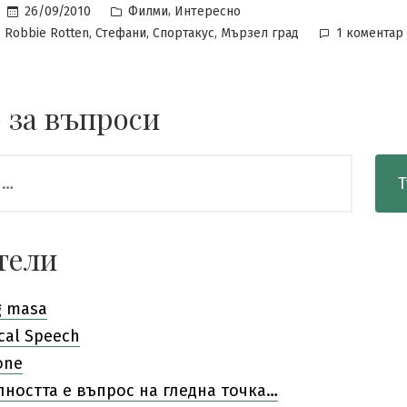
Posted
,
26/09/2010
Филми
Интересно
in
,
,
,
,
Robbie Rotten
Стефани
Спортакус
Мързел град
1 коментар
 за въпроси
тели
g masa
cal Speech
one
лността е въпрос на гледна точка…