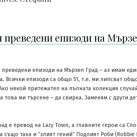
 преведени епизоди на Мърз
преведени епизоди на Мързел Град – аз имам еди
а. Всички епизоди са общо 51, т.е. ми липсват общ
 Ако някой притежател на пълната колекция случа
а това ми търсене – да свирка. Заменям с други де
ад е превод на Lazy Town, а главните герои са Спо
а също така и “злият гений” Подлият Роби (Robbie 