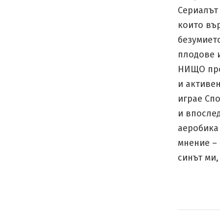
Сериалът
които въ
безумието
плодове и
НИЩО про
и активен
играе Спо
и впосле
аеробика
мнение – 
синът ми,