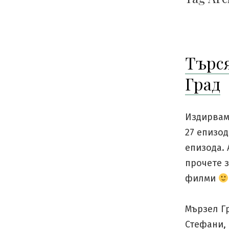
Търся
Град
Издирвам 
27 епизод
епизода.
прочете з
филми
Мързел Гр
Стефани, 