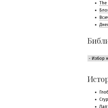
The 
Бло
Вси
Дне
Библи
Библиоте
е
приемли
богата:
Истор
Гло
Cry
Лап