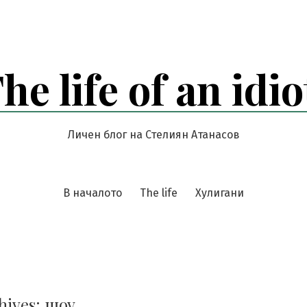
he life of an idio
Личен блог на Стелиян Атанасов
В началото
The life
Хулигани
hives:
шоу