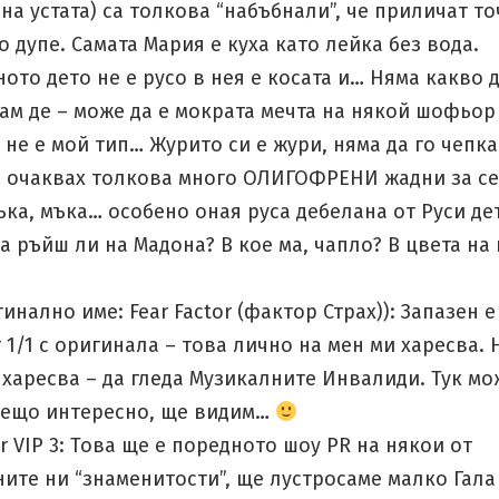
 на устата) са толкова “набъбнали”, че приличат т
 дупе. Самата Мария е куха като лейка без вода.
ото дето не е русо в нея е косата и… Няма какво д
ам де – може да е мократа мечта на някой шофьор
 не е мой тип… Журито си е жури, няма да го чепка
е очаквах толкова много ОЛИГОФРЕНИ жадни за с
ка, мъка… особено оная руса дебелана от Руси де
 ръйш ли на Мадона? В кое ма, чапло? В цвета на 
гинално име: Fear Factor (фактор Страх)): Запазен е
1/1 с оригинала – това лично на мен ми харесва. 
 харесва – да гледа Музикалните Инвалиди. Тук мо
нещо интересно, ще видим…
er VIP 3: Това ще е поредното шоу PR на някои от
ите ни “знаменитости”, ще лустросаме малко Гала 