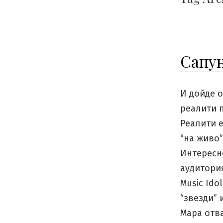
Сапун
И дойде о
реалити 
Реалити е
“на живо”
Интересно
аудитори
Мusic Ido
“звезди”
Мара отва