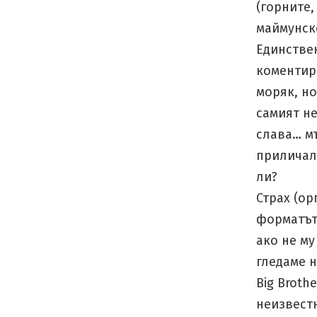
(горните,
маймунско
Единствен
коментир
моряк, но
самият н
слава… мъ
приличала
ли?
Страх (ор
форматът 
ако не му
гледаме 
Big Broth
неизвестн