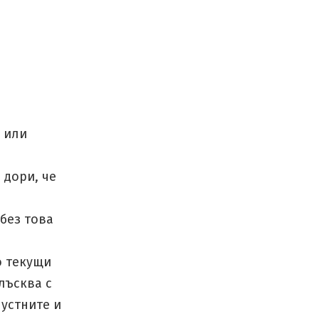
 или
 дори, че
 без това
о текущи
лъсква с
 устните и