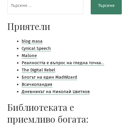
Търсене
за:
Приятели
blog masa
Cynical Speech
Malone
Pеалността е въпрос на гледна точка…
The Digital Rebel
Блогът на един MadWizard
Всичколандия
Дневникът на Николай Цветков
Библиотеката е
приемливо богата: