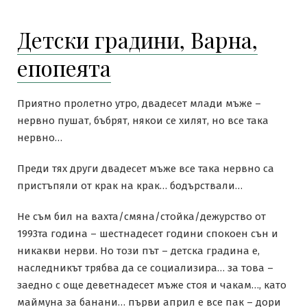
Детски градини, Варна,
епопеята
Приятно пролетно утро, двадесет млади мъже –
нервно пушат, бъбрят, някои се хилят, но все така
нервно…
Преди тях други двадесет мъже все така нервно са
пристъпяли от крак на крак… бодърствали…
Не съм бил на вахта/смяна/стойка/дежурство от
1993та година – шестнадесет години спокоен сън и
никакви нерви. Но този път – детска градина е,
наследникът трябва да се социализира… за това –
заедно с още деветнадесет мъже стоя и чакам…, като
маймуна за банани… първи април е все пак – дори