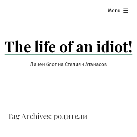
Skip
expanded
Menu
to
content
The life of an idiot!
Личен блог на Стелиян Атанасов
Tag Archives:
родители