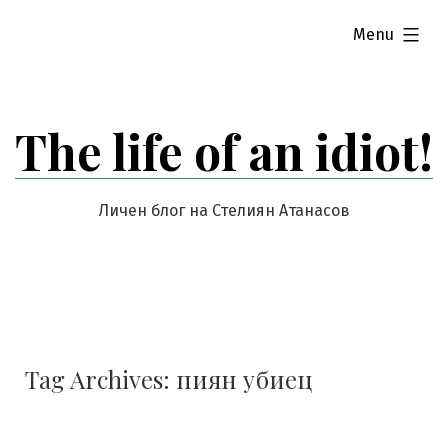
Skip
expanded
Menu
to
content
The life of an idiot!
Личен блог на Стелиян Атанасов
Tag Archives:
пиян убиец