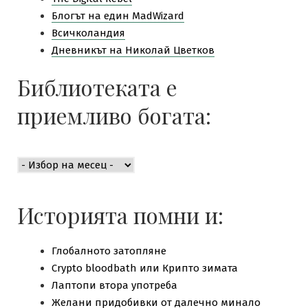
Блогът на един MadWizard
Всичколандия
Дневникът на Николай Цветков
Библиотеката е
приемливо богата:
Библиотеката
е
приемливо
богата:
Историята помни и:
Глобалното затопляне
Crypto bloodbath или Крипто зимата
Лаптопи втора употреба
Желани придобивки от далечно минало