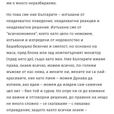
ми е много неразбираемо.
Но това сме ние Българите – изтъкани от
неадекватно поведение, неадекватни реакции и
неадекватни решения. Изтъкани сме от
“всичкоможене”, което като цяло го неможем,
изтъкани и изпредени от недоволство и
башибозушко безочие и смелост, но основно на
маса, пред блока или зад компютърният монитор
(пред него де), също като мен. Ние Българите имаме
права, знаем всичко, можем всичко, по-големи
мъжове от нас няма, а жените ни, жените ни са най-
красивите, ние като пием – можем Дунава да
изпием, ако ядем – можем да изядем сам-самички
цял кит – бил той и суров. Но опре ли се до взимане
на важни и отговорни решения, до правене на нещо
не много сложно – се скатаваме – с някакво
оправдание, защото както всички знаем –