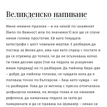
Великденско напиване
Мине-немине празник – и на някой по-знаменит
(било по Важност или по значимост) все ще се случи
някоя голяма простотия. Ей като текущата
катастрофа с шест човешки жертви. Е разбирам да
постиш за Велик ден, ама чак като спреш с постите и
да се отрежеш до толкоз, че да не осъзнаваш колко
ти тежи десния крак (тоя на педала за ускорение
имам предвид) не го разбирам. Да пийнеш бира-две
– добре, да пийнеш толкова, че чуждата кола да я
ползваш точно по български – баш като чужда – не
го разбирам. Това да се метнеш с прясно отпечатана
шофьорска книжка, на мокра глава и на никакви
рефлекси, да намачкаш педала за газта до
ламарината и да се правиш на Шумахер – някак си