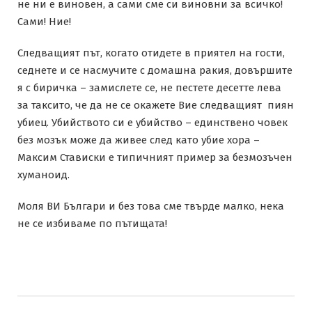
не ни е виновен, а сами сме си виновни за всичко!
Сами! Ние!
Следващият път, когато отидете в приятел на гости,
седнете и се насмучите с домашна ракия, довършите
я с биричка – замислете се, не пестете десетте лева
за таксито, че да не се окажете Вие следващият пиян
убиец. Убийството си е убийство – единствено човек
без мозък може да живее след като убие хора –
Максим Стависки е типичният пример за безмозъчен
хуманоид.
Моля ВИ Българи и без това сме твърде малко, нека
не се избиваме по пътищата!