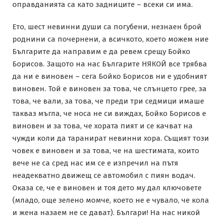
оправданията са като задниците – всеки си има.
Ето, шест невинни души са погубени, незнаен брой
роднини са почернени, а всичкото, което можем ние
Българите да направим е да ревем срещу Бойко
Борисов. Защото на нас Българите НЯКОЙ все трябва
да ни е виновен – сега Бойко Борисов ни е удобният
виновен. Той е виновен за това, че слънцето грее, за
това, че вали, за това, че преди три седмици имаше
такваз мъгла, че носа не си виждах, Бойко Борисов е
виновен и за това, че хората пият и се качват на
чужди коли да таранират невинни хора. Същият този
човек е виновен и за това, че на шестимата, които
вече не са сред нас им се е изпречил на пътя
неадекватно движещ се автомобил с пиян водач.
Оказа се, че е виновен и тоя дето му дал ключовете
(младо, още зелено момче, което не е чувало, че кола
и жена назаем не се дават). Българи! На нас никой