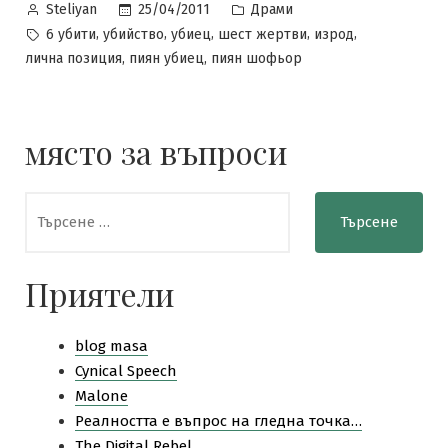
Posted
Posted
25/04/2011
Драми
Steliyan
by
in
Tags:
,
,
,
,
,
6 убити
убийство
убиец
шест жертви
изрод
,
,
лична позиция
пиян убиец
пиян шофьор
място за въпроси
Търсене
за:
Приятели
blog masa
Cynical Speech
Malone
Pеалността е въпрос на гледна точка…
The Digital Rebel