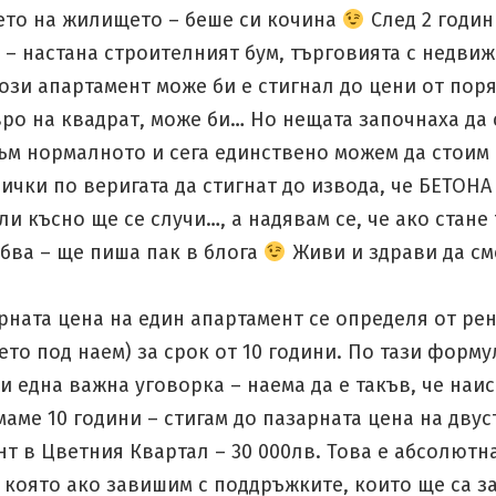
ето на жилището – беше си кочина
След 2 годин
 – настана строителният бум, търговията с недви
ози апартамент може би е стигнал до цени от пор
ро на квадрат, може би… Но нещата започнаха да 
ъм нормалното и сега единствено можем да стоим 
ички по веригата да стигнат до извода, че БЕТОНА
и късно ще се случи…, а надявам се, че ако стане 
бва – ще пиша пак в блога
Живи и здрави да с
рната цена на един апартамент се определя от ре
ето под наем) за срок от 10 години. По тази форму
 една важна уговорка – наема да е такъв, че наис
маме 10 години – стигам до пазарната цена на двус
т в Цветния Квартал – 30 000лв. Това е абсолютн
 която ако завишим с поддръжките, които ще са з