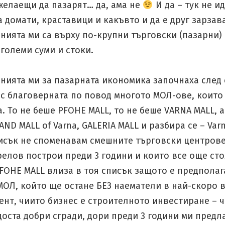
желаещи да пазарят… да, ама не
И да – тук не и
 домати, краставици и какъвто и да е друг зарзава
ията ми са върху по-крупни търговски (пазарни) 
о-големи суми и стоки.
нията ми за пазарната икономика започнаха след
с благоверната по повод многото МОЛ-ове, които 
. То не беше PFOHE MALL, то не беше VARNA MALL, а
AND MALL of Varna, GALERIA MALL и разбира се – Var
писък не споменавам смешните търговски центрове
елов построи преди 3 години и които все още сто
PFOHE MALL влиза в тоя списък защото е предпола
МОЛ, който ще остане БЕЗ наематели в най-скоро 
ент, чиито бизнес е строителното инвестиране – 
оста добри сгради, дори преди 3 години ми предл