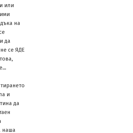
и или
жими
ядъка на
се
и да
 не се ЯДЕ
това,
ме…
нтирането
ла и
тина да
таен
а
а наша