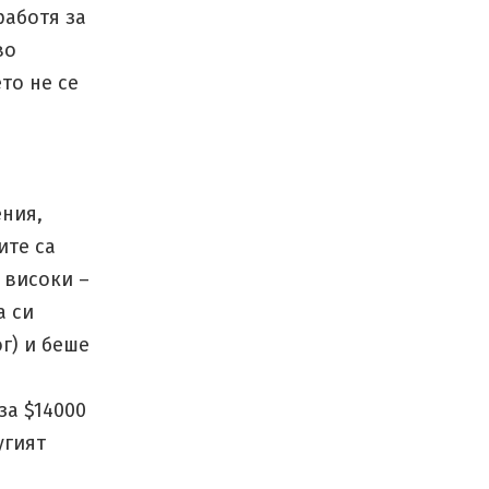
работя за
во
то не се
ения,
ите са
а високи –
а си
г) и беше
за $14000
угият