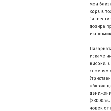
мои близк
хора в то
“инвестир
дозира пр
икономик
Пазарната
искаме им
високи. Д
спомням с
(тристаен
обявил це
двиижение
(28000лв.
човек от