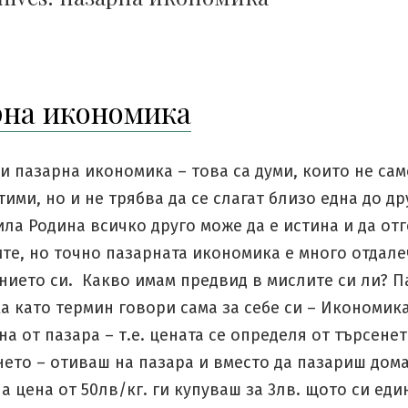
рна икономика
и пазарна икономика – това са думи, които не сам
ими, но и не трябва да се слагат близо една до дру
ла Родина всичко друго може да е истина и да от
те, но точно пазарната икономика е много отдале
нието си. Какво имам предвид в мислите си ли? П
а като термин говори сама за себе си – Икономик
а от пазара – т.е. цената се определя от търсенето
ето – отиваш на пазара и вместо да пазариш дом
 цена от 50лв/кг. ги купуваш за 3лв. щото си еди