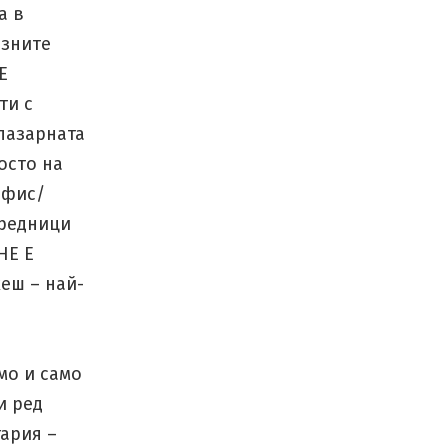
а в
азните
Е
ти с
 пазарната
осто на
офис/
средници
НЕ Е
еш – най-
мо и само
и ред
ария –