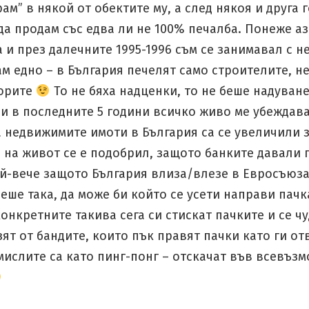
ам” в някой от обектите му, а след някоя и друга 
 да продам със едва ли не 100% печалба. Понеже аз
а и през далечните 1995-1996 съм се занимавал с 
м едно – в България печелят само строителите, не
орите
То не бяха надценки, то не беше надуване
 и в последните 5 години всичко живо ме убеждава
а недвижимите имоти в България са се увеличили 
 на живот се е подобрил, защото банките давали 
ай-вече защото България влиза/влезе в Евросъюза
еше така, да може би който се усети направи пачк
онкретните такива сега си стискат пачките и се чу
зят от бандите, които пък правят пачки като ги о
мислите са като пинг-понг – отскачат във всевъз