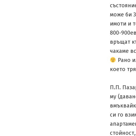
състояни
може би 3
имоти и т
800-900ев
връщат к
чакаме вс
Рано ил
което тря
П.П. Паза
му (даван
вмъквайки
си го взи
апартамен
стойност,