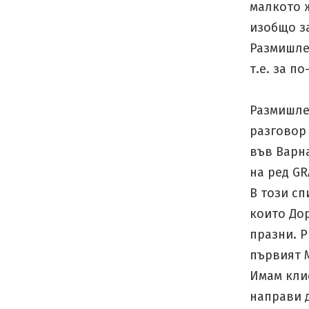
малкото 
изобщо за
Размишлен
т.е. за п
Размишле
разговор 
във Варна
на ред GR
В този с
които Дор
празни. 
първият 
Имам кли
направи д