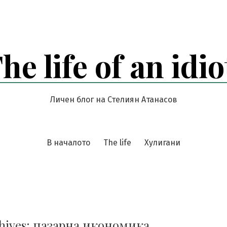
he life of an idio
Личен блог на Стелиян Атанасов
В началото
The life
Хулигани
hives:
пазарна икономика