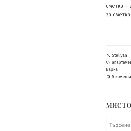
сметка – 
за сметка
Posted
Steliyan
by
Tags:
апартаме
Варна
5 комент
място
Търсене
за: