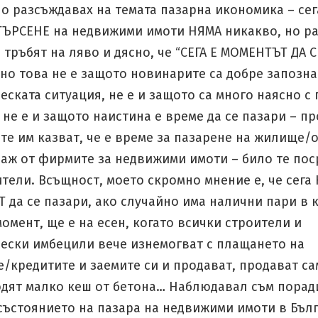
о разсъждавах на темата пазарна икономика – сег
ТЪРСЕНЕ на недвижими имоти НЯМА никакво, но р
тръбят на ляво и дясно, че “СЕГА Е МОМЕНТЪТ ДА С
но това не е защото новинарите са добре запозна
ската ситуация, не е и защото са много наясно с
 не е и защото наистина е време да се пазари – пр
те им казват, че е време за пазарене на жилище/
раж от фирмите за недвижими имоти – било те по
тели. Всъщност, моето скромно мнение е, че сега 
да се пазари, ако случайно има налични пари в к
омент, ще е на есен, когато всички строители и
ески имбецили вече изнемогват с плащането на
/кредитите и заемите си и продават, продават са
одят малко кеш от бетона… Наблюдавал съм порад
състоянието на пазара на недвижими имоти в Бълг