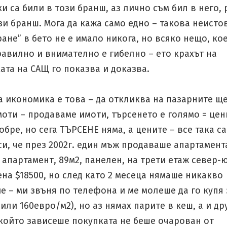
и са били в този бранш, аз лично съм бил в него, 
зи бранш. Мога да кажа само едно – такова неисто
ане” в бето не е имало никога, но всяко нещо, кое
авилно и внимателно е гибелно – ето крахът на
ата на САЩ го показва и доказва.
 икономика е това – да откликва на пазарните щ
оти – продаваме имоти, търсенето е голямо = цен
обре, но сега ТЪРСЕНЕ няма, а цените – все така с
и, че през 2002г. един мъж продаваше апартамент
 апартамент, 89м2, панелен, на трети етаж север-ю
на $18500, но след като 2 месеца нямаше никакво
 – ми звъня по телефона и ме молеше да го купя 
 или 160евро/м2), но аз нямах парите в кеш, а и др
 който зависеше покупката не беше очарован от