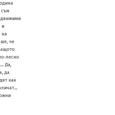
година
 съм
недвижими
 и
 на
ше, че
защото
по-лесно
… Да,
а, да
дят как
твличат…
можни