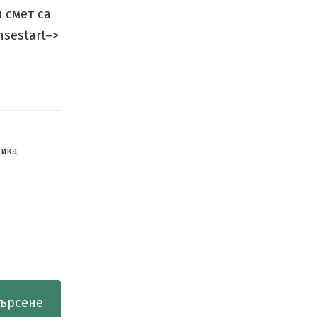
 смет са
nsestart–>
,
мика