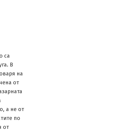
о са
га. В
говаря на
чена от
азарната
а
, а не от
атите по
н от