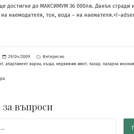
ще достигне до МАКСИМУМ 36 000лв. Данък сгради и
 на наемодателя, ток, вода – на наемателя.<!–adse
Posted
29/04/2009
Интересно
in
,
,
,
,
,
нт
апартамент варна
къща
недвижим имот
пазар
пазарна иконо
за
ара
Пазарна
икономика
 за въпроси