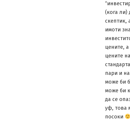
“инвестир
(кога ли)
скептик, 
имоти зна
инвестит
цените, а
цените н
стандарта
пари и н
може би б
може би к
да се опа
уф, това 
посоки