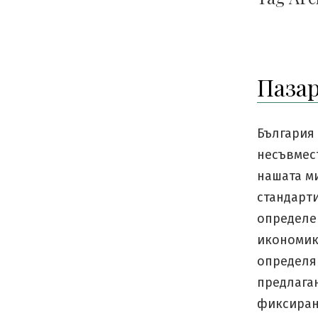
Паза
България 
несъвмест
нашата ми
стандарти
определе
икономик
определян
предлаган
фиксирана