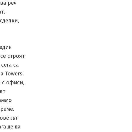
два реч
т.
сделки,
 един
се строят
 сега са
na Towers.
 с офиси,
ят
гаемо
време.
човекът
агаше да