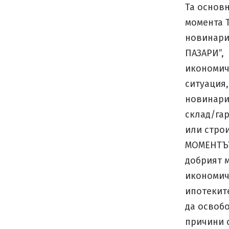
Та основн
момента 
новинари 
ПАЗАРИ”, 
икономиче
ситуация,
новинари
склад/га
или строи
МОМЕНТЪТ 
добрият м
икономич
ипотеките
да освоб
причини 