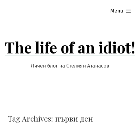
Skip
expanded
Menu
to
content
The life of an idiot!
Личен блог на Стелиян Атанасов
Tag Archives:
първи ден