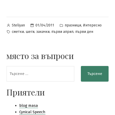
Posted
Posted
,
01/04/2011
празници
Интересно
Steliyan
by
in
Tags:
,
,
,
,
сметки
шеги
закачки
първи април
първи ден
място за въпроси
Търсене
за:
Приятели
blog masa
Cynical Speech