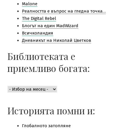
Malone
Pеалността е въпрос на гледна точка…
The Digital Rebel
Блогът на един MadWizard
Всичколандия
Дневникът на Николай Цветков
Библиотеката е
приемливо богата:
Библиотеката
е
приемливо
богата:
Историята помни и:
Глобалното затопляне