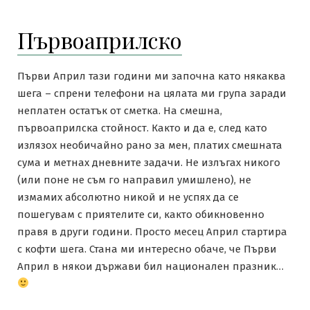
Първоаприлско
Първи Април тази години ми започна като някаква
шега – спрени телефони на цялата ми група заради
неплатен остатък от сметка. На смешна,
първоаприлска стойност. Както и да е, след като
излязох необичайно рано за мен, платих смешната
сума и метнах дневните задачи. Не излъгах никого
(или поне не съм го направил умишлено), не
измамих абсолютно никой и не успях да се
пошегувам с приятелите си, както обикновенно
правя в други години. Просто месец Април стартира
с кофти шега. Стана ми интересно обаче, че Първи
Април в някои държави бил национален празник…