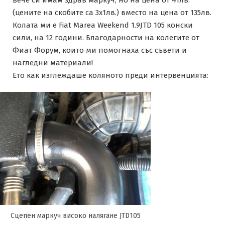
(цените на скобите са 3х1лв.) вместо на цена от 135лв.
Колата ми е Fiat Marea Weekend 1.9JTD 105 конски
сили, на 12 години. Благодарности на колегите от
Фиат Форум, които ми помогнаха със съвети и
нагледни материали!
Ето как изглеждаше коляното преди интервенцията:
Сцепен маркуч високо налягане JTD105