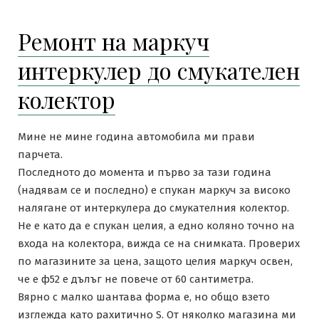
Ремонт на маркуч
интеркулер до смукателен
колектор
Мине не мине година автомобила ми прави
парчета.
Последното до момента и първо за тази година
(надявам се и последно) е спукан маркуч за високо
налягане от интеркулера до смукателния колектор.
Не е като да е спукан целия, а едно коляно точно на
входа на колектора, вижда се на снимката. Проверих
по магазините за цена, защото целия маркуч освен,
че е ф52 е дълъг не повече от 60 сантиметра.
Вярно с малко шантава форма е, но общо взето
изглежда като рахитично S. От няколко магазина ми