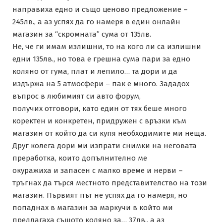
направиха едно и също ценово предложение –
245лв., а аз успях да го намеря в един онлайн
магазин за “скромната” сума от 135лв.
Не, че ги имам излишни, то на кого ли са излишни
едни 135лв., но това е грешна сума пари за едно
коляно от гума, плат и лепило… та дори и да
издържа на 5 атмосфери – пак е много. Зададох
въпрос в любимият си авто форум,
получих отговори, като един от тях беше много
коректен и конкретен, придружен с връзки към
магазин от който да си купя необходимите ми неща.
Друг колега дори ми изпрати снимки на неговата
преработка, които допълнително ме
окуражиха и запасен с малко време и нерви –
тръгнах да търся местното представителство на този
магазин. Първият път не успях да го намеря, но
попаднах в магазин за маркучи в който ми
предлагаха същото коляно за… 37лв., а аз