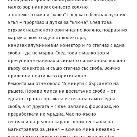
малко зор нанизах синьото коляно,
а понеже то има и “ключ” след като белязах нужния
ъгъл – прорязах и дупка за “ключа”. След това
отрязах нацепеното оригинално коляно, подравних
маркуча, който идва от колектора,
нанизах алуминиевия конектор и го стегнах с една
скоба – да не мърда. След това с малко зор и
пречупване нанизах и синьото силиконово коляно
върху конектора и също стегнах със скоба. Всичко
прилепна почти като оригинално.
Ремонта ми отне около 15 минути с бърсането на
ръцете. Поради липса на достатъчно скоби – от
едната страна свръзката е стегната само с една
скоба, а от другата – с две. Запалих, форсирах, но
преработката не мръдна. Час по-късно
тествах и на реално каране, дори тествах и на
магистралата за Девня – всичко мина идеално –
вече си имам здрав маркуч, но на цена от 41лв.