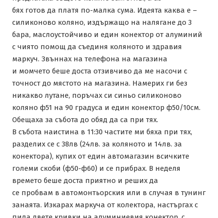
бях готов да платя по-малка сума. Идеята каква е –
силиконово коляно, издържащо на налягане до 3
бара, маслоустойчиво и един конектор от алуминий
с чиято помощ да съединя коляното и здравия
маркуч. Звъннах на телефона на магазина
и момчето беше доста отзивчиво да ме насочи с
точност до мястото на магазина. Намерих ги без
никакво лутане, поръчах си синьо силиконово
коляно ф51 на 90 градуса и един конектор ф50/10см.
Обещаха за събота до обяд да са при тях.
В събота наистина в 11:30 частите ми бяха при тях,
разделих се с 38лв (24лв. за коляното и 14лв. за
конектора), купих от един автомагазин всичките
големи скоби (ф50-ф60) и се прибрах. В неделя
времето беше доста приятно и реших да
се пробвам в автомонтьорския или в случая в тунинг
занаята. Изкарах маркуча от колектора, настъргах с
пила двете кривки на алуминиевия конектор, с