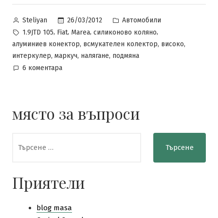
Posted
Posted
26/03/2012
Автомобили
Steliyan
by
in
Tags:
,
,
,
,
1.9JTD 105
Fiat
Marea
силиконово коляно
,
,
,
алуминиев конектор
всмукателен колектор
високо
,
,
,
интеркулер
маркуч
налягане
подмяна
за
6 коментара
Ремонт
на
маркуч
място за въпроси
интеркулер
до
смукателен
Търсене
колектор
за:
Приятели
blog masa