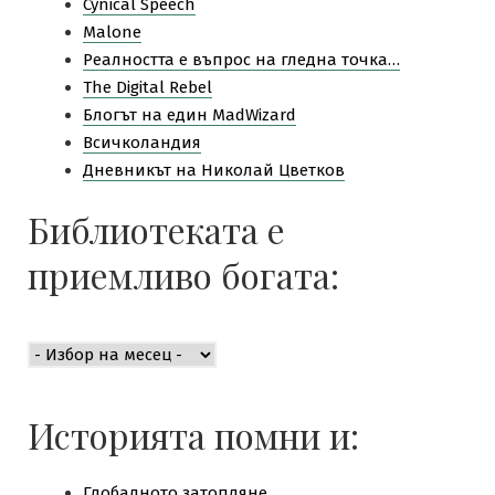
Cynical Speech
Malone
Pеалността е въпрос на гледна точка…
The Digital Rebel
Блогът на един MadWizard
Всичколандия
Дневникът на Николай Цветков
Библиотеката е
приемливо богата:
Библиотеката
е
приемливо
богата:
Историята помни и:
Глобалното затопляне