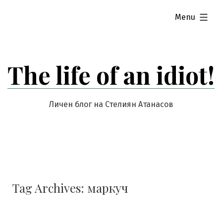
Skip
expanded
Menu
to
content
The life of an idiot!
Личен блог на Стелиян Атанасов
Tag Archives:
маркуч