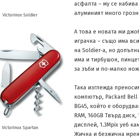
асфалта – му се набива
алуминият много гроз
Victorinox Soldier
А това е новата ми джо
играчка – също има вс
на Soldier-a, но допъл
има и тирбушон, пинцет
за зъби и по-малко нож
Така изглежда преноси
компютър, Packard Bell
BG45, който е оборудва
RAM, 160GB Твърд диск, 1
дисплей, 1.3Mpix уеб ка
Victorinox Spartan
Жична и безжична мреж