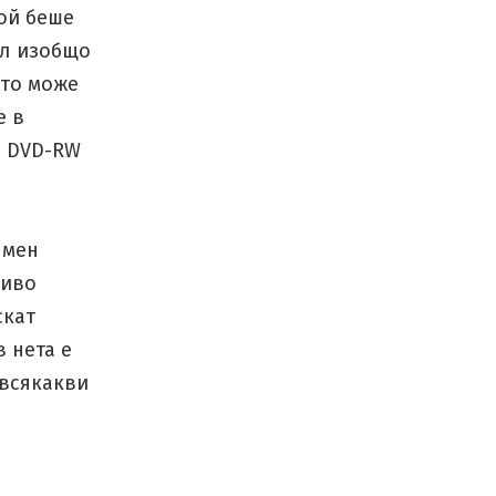
той беше
ел изобщо
йто може
е в
B DVD-RW
 мен
ливо
скат
 нета е
 всякакви