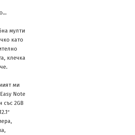
но…
бна мулти
ичко като
нително
а, клечка
че.
мият ми
 Easy Note
н със 2GB
2.1″
мера,
а,