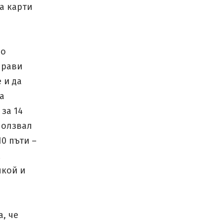
да карти
но
прави
 и да
а
 за 14
ползвал
0 пъти –
м
якой и
, че