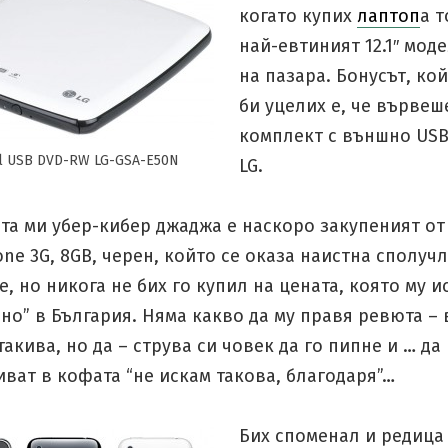
когато купих
лаптоп
а 
най-евтиният 12.1″ мод
на пазара. Бонусът, ко
би уцелих е, че вървеш
комплект с външно US
al USB DVD-RW LG-GSA-E50N
LG.
та ми убер-кибер джаджа е наскоро закупеният от
one 3G, 8GB, черен, който се оказа наистна сполуч
, но никога не бих го купил на цената, която му и
о” в България. Няма какво да му правя ревюта – в
такива, но да – струва си човек да го пипне и … да
иват в кофата “не искам такова, благодаря”…
Бих споменал и редица