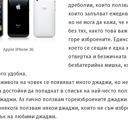
дреболии, които ползв
които запълват ежеднв
но не мога да кажа, че 
без тях, както това важ
горе изброените. Един
което се сещам е една 
Apple iPhone 3G
отвертка и безжичната
безбатерийна мишка, к
го удобна.
 живота на човек се появяват много джаджи, но н
 достойни да попаднат в списък на най-често по
жаджи. Аз лично ползвам гореизброените джаджи
онякога ползвам някои джаджи, които не съм избр
сък на любими джаджи.