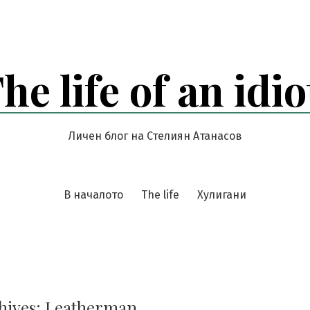
he life of an idio
Личен блог на Стелиян Атанасов
В началото
The life
Хулигани
hives:
Leatherman