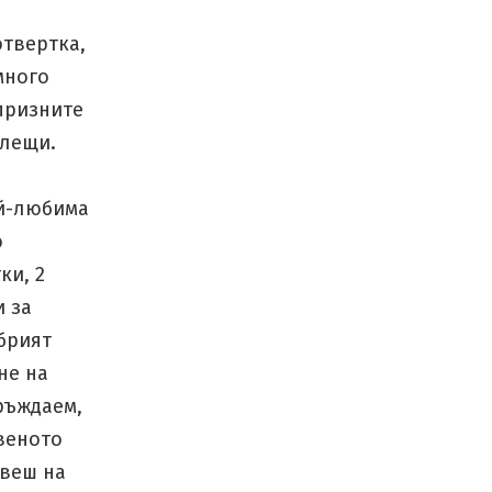
отвертка,
много
призните
клещи.
ай-любима
о
ки, 2
и за
брият
не на
ръждаем,
веното
рвеш на