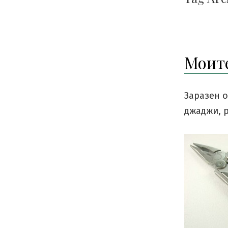
Моит
Заразен о
джаджи, р