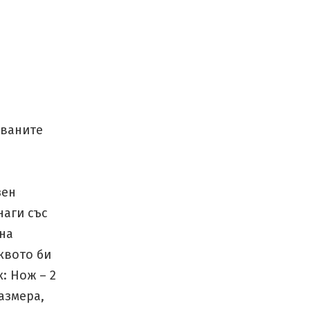
званите
зен
наги със
на
квото би
: Нож – 2
размера,