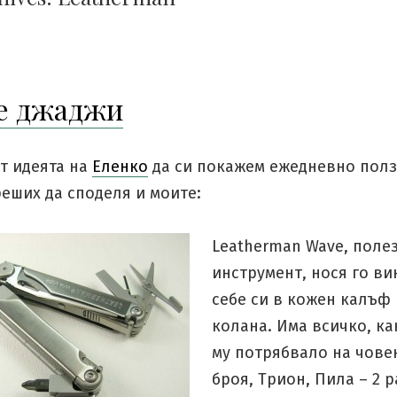
е джаджи
т идеята на
Еленко
да си покажем ежедневно пол
еших да споделя и моите:
Leatherman Wave, поле
инструмент, нося го ви
себе си в кожен калъф 
колана. Има всичко, ка
му потрябвало на човек
броя, Трион, Пила – 2 