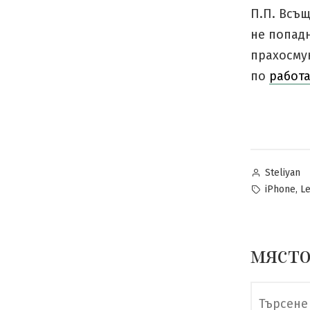
П.П. Всъ
не попад
прахосму
по
работ
Posted
Steliyan
by
Tags:
,
iPhone
L
място
Търсене