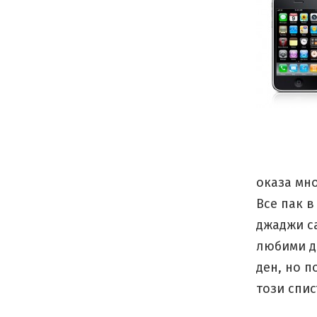
оказа мно
Все пак в
джаджи са
любими д
ден, но п
този спи