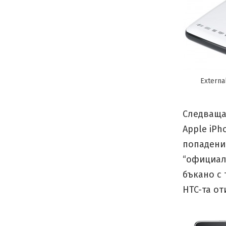
Extern
Следваща
Apple iPh
попадение
“официалн
бъкано с 
HTC-та от