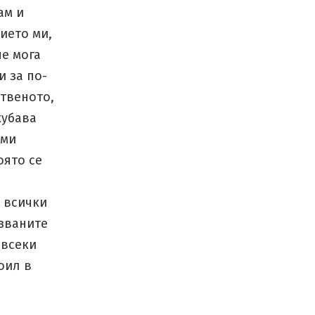
ам и
ието ми,
не мога
и за по-
ственото,
хубава
 ми
оято се
е всички
лзваните
 всеки
оил в