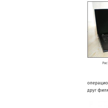
Pac
операцион
друг филм