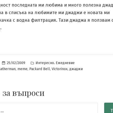
щност последната ми любима и много полезна джад
на в списъка на любимите ми джаджи е новата ми
качка с водна филтрация. Тази джаджа я ползвам
а
.
Posted
,
25/02/2009
Интересно
Ежедневие
in
,
,
,
,
eatherman
meme
Packard Bell
Victorinox
джаджи
 за въпроси