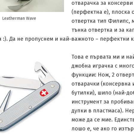
отварачка за консерви
(перфектна е), плоска 
Leatherman Wave
отвертка тип Филипс, 
тънка отвертка и за ка
 :). Да не пропуснем и най-важното – перфектни 
Това е първата ми и н
джобна играчка с мног
функции: Нож, 2 отверт
отварачки (консервна 
бутилки), шило (най-до
инструмент за пробива
дупки в пластмаса). Не
може да се мие. Единст
лошо е, че ако го изтъ