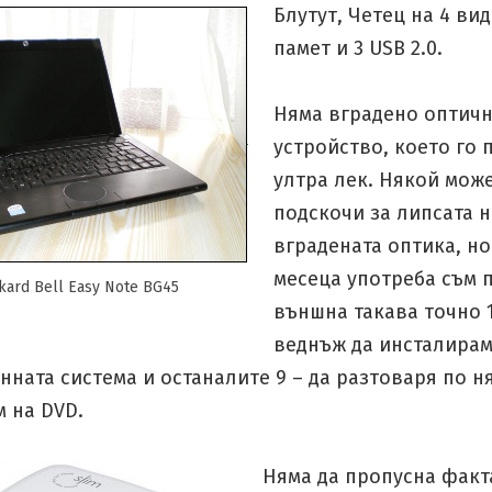
Блутут, Четец на 4 ви
памет и 3 USB 2.0.
Няма вградено оптич
устройство, което го 
ултра лек. Някой може
подскочи за липсата н
вградената оптика, но
месеца употреба съм 
kard Bell Easy Note BG45
външна такава точно 1
веднъж да инсталира
ната система и останалите 9 – да разтоваря по н
 на DVD.
Няма да пропусна факта