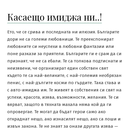
Касаещо имиджа ни..!
Ето, че се срива и последната ни илюзия. Българите
дори не са големи любовници. Те преекспонират
любовните си неуспехи в любовни фантазии или
поне разкази за приятели. Българите ги е срам да си
признаят, че не са ебали. Те са толкова подтиснати и
неизявени, че организират един собствен свят
където те са най-великите, с най-големия необрязан
пенис, с най-дългите косми по гърдите. Така става и
с авто-имиджа им. Те живеят в собствения си свят на
успехи, красота, изява, възможности, желания. Те си
вярват, защото в тяхната махала няма кой да ги
опровергае. Те могат да бъдат герои само ако
откраднат нещо, ако изнасилят нещо, ако са лоши и
извън закона. Те не знаят за онази другата изява —