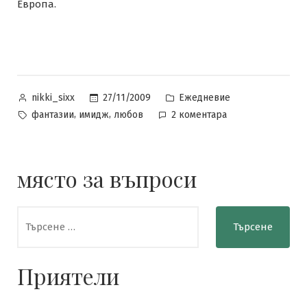
Европа.
Posted
Posted
27/11/2009
Ежедневие
nikki_sixx
by
in
Tags:
за
,
,
фантазии
имидж
любов
2 коментара
Касаещо
имиджа
ни..!
място за въпроси
Търсене
за:
Приятели