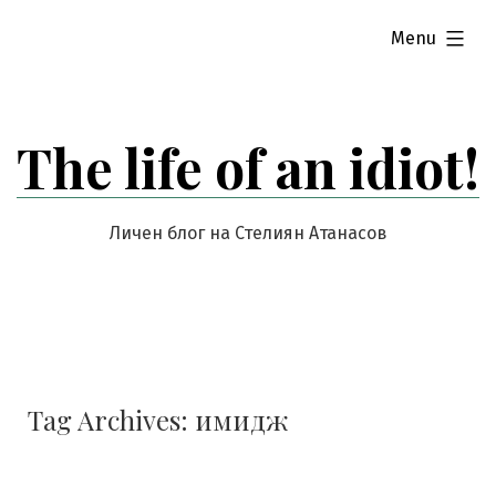
Skip
expanded
Menu
to
content
The life of an idiot!
Личен блог на Стелиян Атанасов
Tag Archives:
имидж