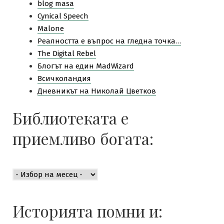
blog masa
Cynical Speech
Malone
Pеалността е въпрос на гледна точка…
The Digital Rebel
Блогът на един MadWizard
Всичколандия
Дневникът на Николай Цветков
Библиотеката е
приемливо богата:
Библиотеката
е
приемливо
богата:
Историята помни и: