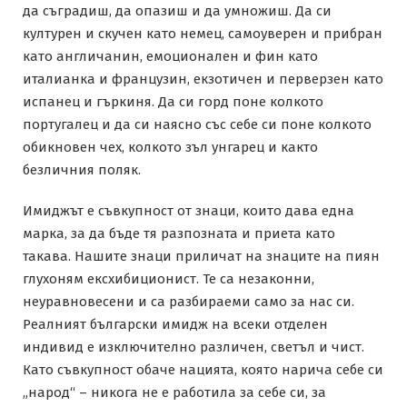
да съградиш, да опазиш и да умножиш. Да си
културен и скучен като немец, самоуверен и прибран
като англичанин, емоционален и фин като
италианка и французин, екзотичен и перверзен като
испанец и гъркиня. Да си горд поне колкото
португалец и да си наясно със себе си поне колкото
обикновен чех, колкото зъл унгарец и както
безличния поляк.
Имиджът е съвкупност от знаци, които дава една
марка, за да бъде тя разпозната и приета като
такава. Нашите знаци приличат на знаците на пиян
глухоням ексхибиционист. Те са незаконни,
неуравновесени и са разбираеми само за нас си.
Реалният български имидж на всеки отделен
индивид е изключително различен, светъл и чист.
Като съвкупност обаче нацията, която нарича себе си
„народ“ – никога не е работила за себе си, за