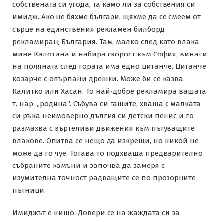
собствената си угода, та камо ли за собствения си
имидж. Ако не бяхме българи, щяхме да се смеем от
сърце на единствения рекламен билборд
рекламиращ България. Там, малко след като влака
мине Калотина и набира скорост към София, винаги
на поляната след гората има едно циганче. Циганче
козарче с опърпани дрешки. Може би се казва
Калитко или Хасан. То най-добре рекламира вашата
т. нар. „родина“. Събува си гащите, хваща с малката
си ръка неимоверно дългия си детски пенис и го
размахва с въртеливи движения към пътуващите
влакове. Опитва се нещо да изкрещи, но никой не
може да го чуе. Тогава то подхваща предварително
събраните камъни и започва да замеря с
изумителна точност радващите се по прозорците
пътници.
Имиджът е нищо. Довери се на жаждата си за