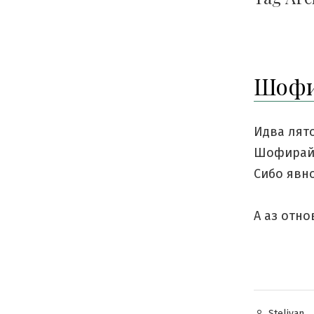
Шофи
Идва лято
Шофирай 
Сибо явно
А аз отно
Posted
Steliyan