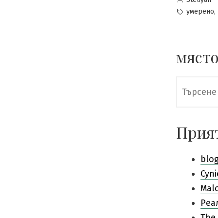
by
Tags:
,
умерено
място
Търсене
за:
Прия
blo
Cyni
Mal
Pеа
The 