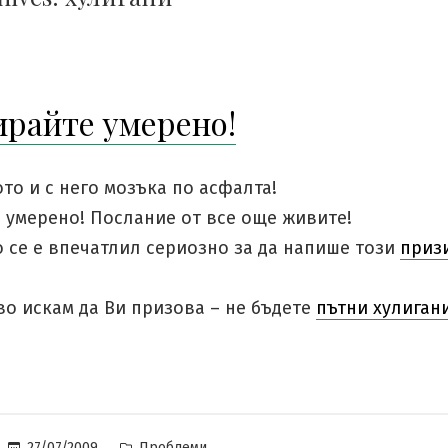
райте умерено!
то и с него мозъка по асфалта!
умерено! Послание от все още живите!
 се е впечатлил сериозно за да напише този
приз
во искам да Ви призова – не бъдете
пътни хулиган
Posted
27/07/2009
Проблеми