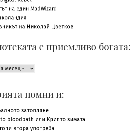
гът на един MadWizard
чколандия
вникът на Николай Цветков
отеката е приемливо богата:
ката
во
ията помни и:
балното затопляне
pto bloodbath или Крипто зимата
топи втора употреба