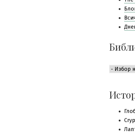
Бло
Вси
Дне
Библи
Библиоте
е
приемли
богата:
Истор
Гло
Cry
Лап