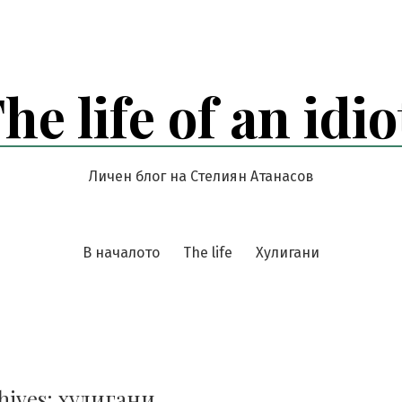
he life of an idio
Личен блог на Стелиян Атанасов
В началото
The life
Хулигани
hives:
хулигани