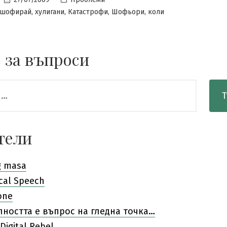
in
,
,
,
,
шофирай
хулигани
Катастрофи
Шофьори
коли
 за въпроси
тели
g masa
cal Speech
one
лността е въпрос на гледна точка…
Digital Rebel