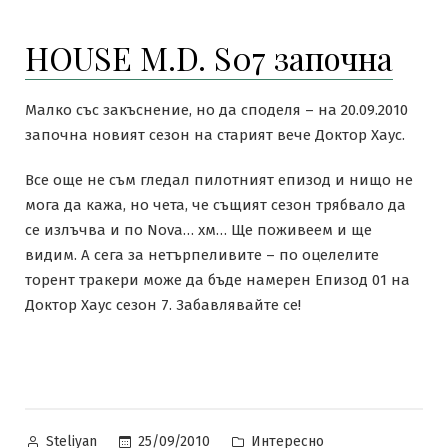
HOUSE M.D. S07 започна
Малко със закъснение, но да споделя – на 20.09.2010
започна новият сезон на старият вече Доктор Хаус.
Все още не съм гледал пилотният епизод и нищо не
мога да кажа, но чета, че същият сезон трябвало да
се излъчва и по Nova… хм… Ще поживеем и ще
видим. А сега за нетърпеливите – по оцелелите
торент тракери може да бъде намерен Епизод 01 на
Доктор Хаус сезон 7. Забавлявайте се!
Posted
Posted
25/09/2010
Интересно
Steliyan