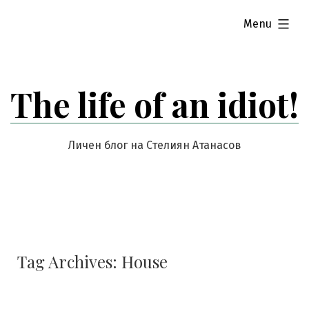
Skip
expanded
Menu
to
content
The life of an idiot!
Личен блог на Стелиян Атанасов
Tag Archives:
House