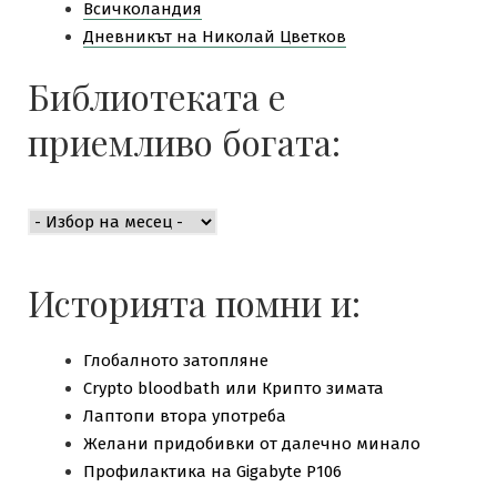
Всичколандия
Дневникът на Николай Цветков
Библиотеката е
приемливо богата:
Библиотеката
е
приемливо
богата:
Историята помни и:
Глобалното затопляне
Crypto bloodbath или Крипто зимата
Лаптопи втора употреба
Желани придобивки от далечно минало
Профилактика на Gigabyte P106