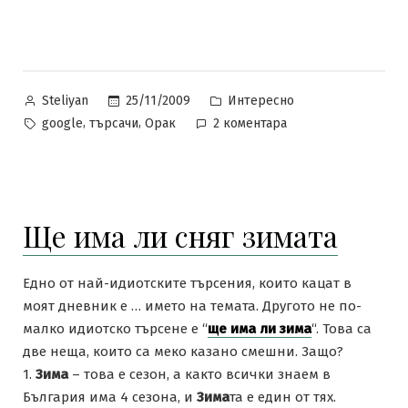
Posted
Posted
25/11/2009
Интересно
Steliyan
by
in
Tags:
за
,
,
google
търсачи
Орак
2 коментара
В
търсене
на
светият
Ще има ли сняг зимата
Граал
Едно от най-идиотските търсения, които кацат в
моят дневник е … името на темата. Другото не по-
малко идиотско търсене е “
ще има ли зима
“. Това са
две неща, които са меко казано смешни. Защо?
1.
Зима
– това е сезон, а както всички знаем в
България има 4 сезона, и
Зима
та е един от тях.