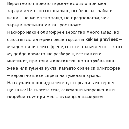
Вероятното първото търсене е дошло при мен
заради името, но останалите, особено за слабите
жени – не ми е ясно защо, но предполагам, че е
заради постинга ми за Ерос Шоуто…
Наскоро някой олигофрен вероятно много млад, но
с достъп до интернет беше търсил и
kak se pravi sex
–
младежо или олигофрене, секс се прави лесно – като
му дойде времето ще разбереш, все пак си е
инстинкт, при това животински, но ти трябва или
жена или гумена кукла. Какъвто обаче си олигофрен
– вероятно ще се спреш на гумената кукла…
На случайно попадналите тук търсачи в интернет
ще кажа: Не търсете секс, сексуални извращения и
подобна гнус при мен – няма да я намерите!