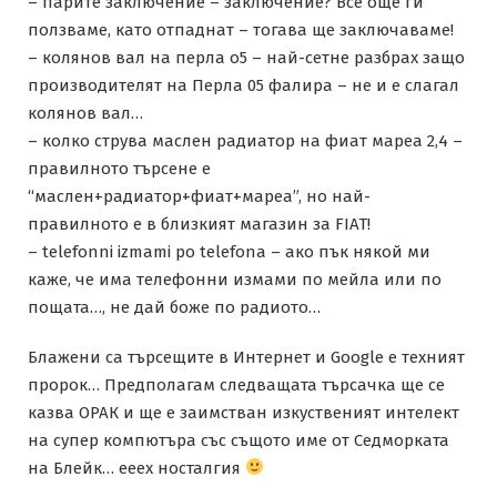
– парите заключение – заключение? Все още ги
ползваме, като отпаднат – тогава ще заключаваме!
– колянов вал на перла о5 – най-сетне разбрах защо
производителят на Перла 05 фалира – не и е слагал
колянов вал…
– колко струва маслен радиатор на фиат мареа 2,4 –
правилното търсене е
“маслен+радиатор+фиат+мареа”, но най-
правилното е в близкият магазин за FIAT!
– telefonni izmami po telefona – ако пък някой ми
каже, че има телефонни измами по мейла или по
пощата…, не дай боже по радиото…
Блажени са търсещите в Интернет и Google е техният
пророк… Предполагам следващата търсачка ще се
казва ОРАК и ще е заимстван изкуственият интелект
на супер компютъра със същото име от Седморката
на Блейк… ееех носталгия