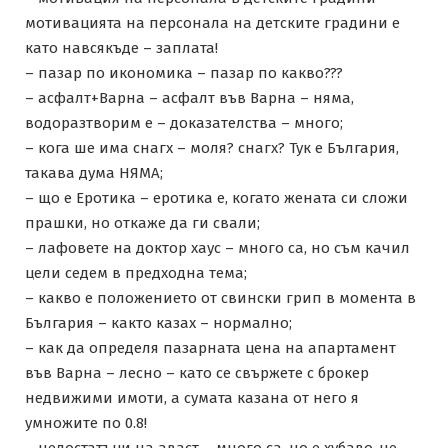
мотивацията на персонала на детските градини е
като навсякъде – заплата!
– пазар по икономика – пазар по какво???
– асфалт+Варна – асфалт във Варна – няма,
водоразтворим е – доказателства – много;
– кога ше има снагх – моля? снагх? Тук е България,
такава дума НЯМА;
– що е Еротика – еротика е, когато жената си сложи
прашки, но откаже да ги свали;
– лафовете на доктор хаус – много са, но съм качил
цели седем в предходна тема;
– какво е положението от свински грип в момента в
България – както казах – нормално;
– как да определя пазарната цена на апартамент
във Варна – лесно – като се свържете с брокер
недвижими имоти, а сумата казана от него я
умножите по 0.8!
– недостатъци на аваст – много са, но е хубаво, че