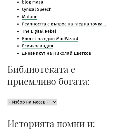
blog masa
Cynical Speech
Malone
Pеалността е въпрос на гледна точка…
The Digital Rebel
Блогът на един MadWizard
Всичколандия
Дневникът на Николай Цветков
Библиотеката е
приемливо богата:
Библиотеката
е
приемливо
богата:
Историята помни и: