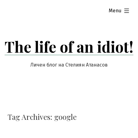
Skip
expanded
Menu
to
content
The life of an idiot!
Личен блог на Стелиян Атанасов
Tag Archives:
google