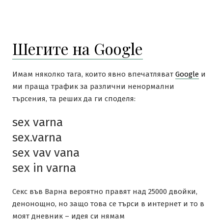
Шегите на Google
Имам няколко тага, които явно впечатляват
Google
и
ми праща трафик за различни ненормални
търсения, та реших да ги споделя:
sex varna
sex.varna
sex vav vana
sex in varna
Секс във Варна вероятно правят над 25000 двойки,
денонощно, но защо това се търси в интернет и то в
моят дневник – идея си нямам