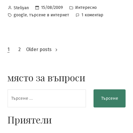
Posted
Posted
15/08/2009
Интересно
Steliyan
by
in
Tags:
за
,
google
търсене в интернет
1 коментар
Шегите
на
Google
Разделяне
1
2
Older posts
на
публикациите
място за въпроси
на
Търсене
страници
за:
Приятели