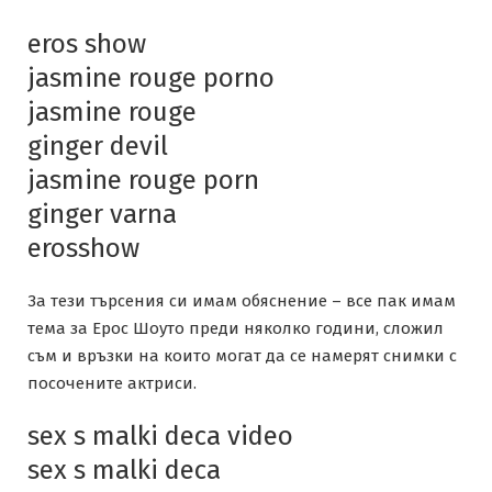
eros show
jasmine rouge porno
jasmine rouge
ginger devil
jasmine rouge porn
ginger varna
erosshow
За тези търсения си имам обяснение – все пак имам
тема за Ерос Шоуто преди няколко години, сложил
съм и връзки на които могат да се намерят снимки с
посочените актриси.
sex s malki deca video
sex s malki deca