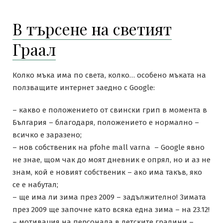
В търсене на светият
Граал
Колко мъка има по света, колко… особено мъката на
ползващите интернет заедно с Google:
– какво е положението от свински грип в момента в
България – благодаря, положението е нормално –
всичко е заразено;
– нов собственик на pfohe mall varna – Google явно
не знае, щом чак до моят дневник е опрял, но и аз не
знам, кой е новият собственик – ако има такъв, яко
се е набутал;
– ще има ли зима през 2009 – задължително! Зимата
през 2009 ще започне като всяка една зима – на 23.12!
– мотивация на персонала в детските градини –