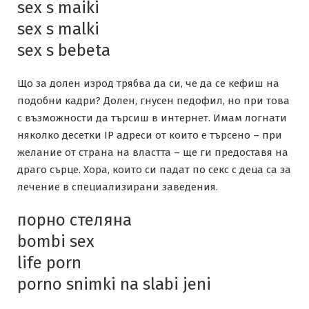
sex s maiki
sex s malki
sex s bebeta
Що за долен изрод трябва да си, че да се кефиш на
подобни кадри? Долен, гнусен педофил, но при това
с възможности да търсиш в интернет. Имам логнати
няколко десетки IP адреси от които е търсено – при
желание от страна на властта – ще ги предоставя на
драго сърце. Хора, които си падат по секс с деца са за
лечение в специализирани заведения.
порно стеляна
bombi sex
life porn
porno snimki na slabi jeni