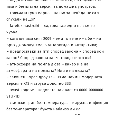
има и безплатна версия за домашна употреба;
– голямата гума варна – какво за нея? да не са я
спукали нещо?
– farefox nastroiki – хм, това все едно не съм го
чувал…
– кога ще има сняг 2009 – еми то вече има бе – на
връх Джомолунгма, в Антарктида и Антарктика;
– предпоставки за птп според закона – според кой
закон? Според закона за счетоводството ли?
– атмосфера на помпа дюза – какво и е на
атмосферата на помпата? Или е на дюзата?
– законен Корел дроу 12 – Няма начин, модерната
версия е Х13 и струва доволно $$$;
– avast кодове – кодовете на аваст са 0000-0000000-
STUPID!
– свински грип без температура – вирусна инфекция
без температура? букета наблизо ли е?