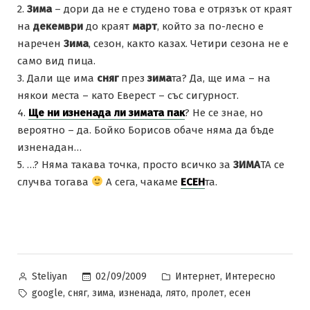
2.
Зима
– дори да не е студено това е отрязък от краят
на
декември
до краят
март
, който за по-лесно е
наречен
Зима
, сезон, както казах. Четири сезона не е
само вид пица.
3. Дали ще има
сняг
през
зима
та? Да, ще има – на
някои места – като Еверест – със сигурност.
4.
Ще ни изненада ли зимата пак
? Не се знае, но
вероятно – да. Бойко Борисов обаче няма да бъде
изненадан…
5. …? Няма такава точка, просто всичко за
ЗИМА
ТА се
случва тогава
А сега, чакаме
ЕСЕН
та.
Posted
Posted
,
02/09/2009
Интернет
Интересно
Steliyan
by
in
Tags:
,
,
,
,
,
,
google
сняг
зима
изненада
лято
пролет
есен