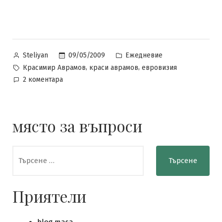
Posted
Posted
09/05/2009
Ежедневие
Steliyan
by
in
Tags:
,
,
Красимир Аврамов
краси аврамов
евровизия
за
2 коментара
Евровизия
и
Красимир
място за въпроси
Аврамов
Търсене
за:
Приятели