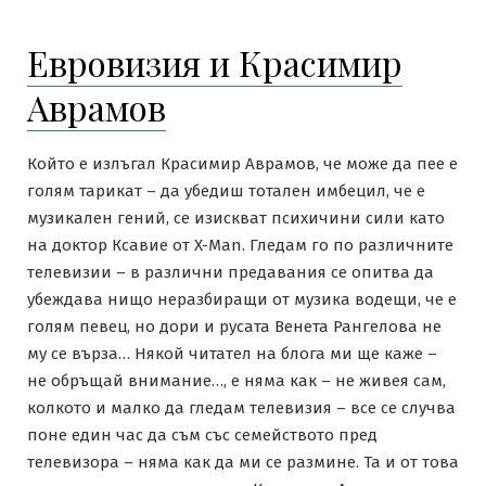
Евровизия и Красимир
Аврамов
Който е излъгал Красимир Аврамов, че може да пее е
голям тарикат – да убедиш тотален имбецил, че е
музикален гений, се изискват психичини сили като
на доктор Ксавие от X-Man. Гледам го по различните
телевизии – в различни предавания се опитва да
убеждава нищо неразбиращи от музика водещи, че е
голям певец, но дори и русата Венета Рангелова не
му се върза… Някой читател на блога ми ще каже –
не обръщай внимание…, е няма как – не живея сам,
колкото и малко да гледам телевизия – все се случва
поне един час да съм със семейството пред
телевизора – няма как да ми се размине. Та и от това