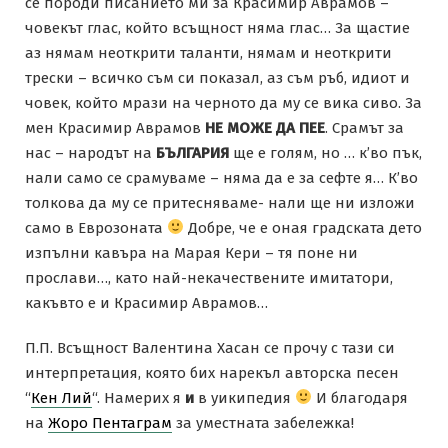
се породи писанието ми за Красимир Аврамов –
човекът глас, който всъщност няма глас… За щастие
аз нямам неоткрити таланти, нямам и неоткрити
трески – всичко съм си показал, аз съм ръб, идиот и
човек, който мрази на черното да му се вика сиво. За
мен Красимир Аврамов
НЕ МОЖЕ ДА ПЕЕ
. Срамът за
нас – народът на
БЪЛГАРИЯ
ще е голям, но … к’во пък,
нали само се срамуваме – няма да е за сефте я… К’во
толкова да му се притесняваме- нали ще ни изложи
само в Еврозоната
Добре, че е оная градската дето
изпълни кавъра на Марая Кери – тя поне ни
прослави…, като най-некачествените имитатори,
какъвто е и Красимир Аврамов…
П.П. Всъщност Валентина Хасан се прочу с тази си
интерпретация, която бих нарекъл авторска песен
“
Кен Лий
“. Намерих я
и
в уикипедия
И благодаря
на
Жоро Пентаграм
за уместната забележка!