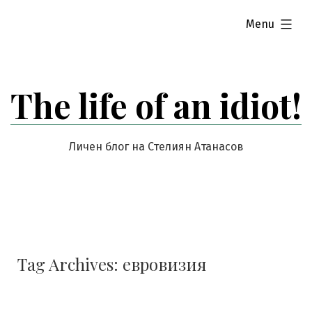
Skip
expanded
Menu
to
content
The life of an idiot!
Личен блог на Стелиян Атанасов
Tag Archives:
евровизия