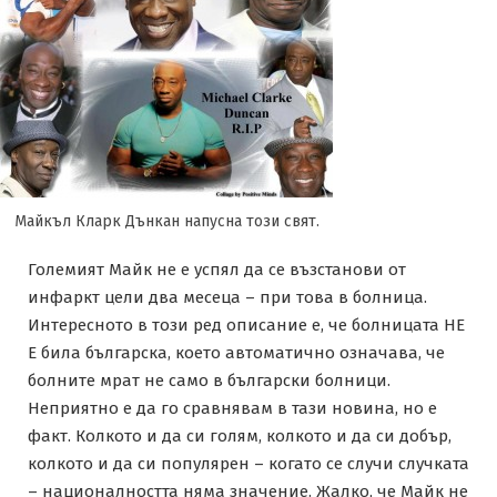
Майкъл Кларк Дънкан напусна този свят.
Големият Майк не е успял да се възстанови от
инфаркт цели два месеца – при това в болница.
Интересното в този ред описание е, че болницата НЕ
Е била българска, което автоматично означава, че
болните мрат не само в български болници.
Неприятно е да го сравнявам в тази новина, но е
факт. Колкото и да си голям, колкото и да си добър,
колкото и да си популярен – когато се случи случката
– националността няма значение. Жалко, че Майк не