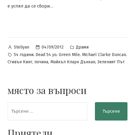
е успял да се сбори…
Posted
Posted
04/09/2012
Драми
Steliyan
by
in
Tags:
,
,
,
,
54 години
Dead 54 yo
Green Mile
Michael Clarke Duncan
,
,
,
Стивън Кинг
почина
Майкъл Кларк Дънкан
Зеленият Път
място за въпроси
Търсене
за:
Приятели