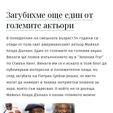
Загубихме още един от
големите актьори
В понеделник на смешната възраст 54 години си
отиде от този свят американският актьор Майкъл
Кларк Дънкан. Един от големите на големия екран.
Винаги ще помня изпълнението му в “Зеления Път”
по Стивън Кинг. Винаги ми се е искало в този блог да
публикувам интересни и полижителни неща, но
след загубата на Патрик Суейзи реших, че място
могат да намерят и такива неприятни новини за
хора, които съм харесвал. А който не се досеща,
Майкъл Кларк Дънкан е онова голямото момче: