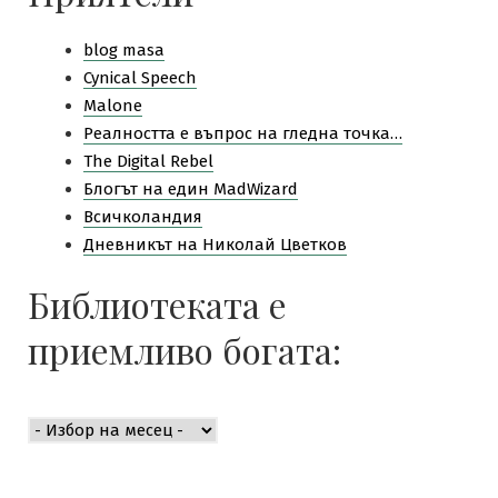
blog masa
Cynical Speech
Malone
Pеалността е въпрос на гледна точка…
The Digital Rebel
Блогът на един MadWizard
Всичколандия
Дневникът на Николай Цветков
Библиотеката е
приемливо богата:
Библиотеката
е
приемливо
богата: