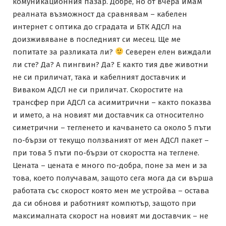
комуникационния пазар. Добре, но от вчера имам
реалната възможност да сравнявам – кабелен
интернет с оптика до сградата и БТК АДСЛ на
доизживяване в последният си месец. Ще ме
попитате за разликата ли?
Северен елен виждали
ли сте? Да? А пингвин? Да? Е както тия две животни
не си приличат, така и кабелният доставчик и
Виваком АДСЛ не си приличат. Скоростите на
трансфер при АДСЛ са асимитрични – както показва
и името, а на новият ми доставчик са относително
симетрични – тегленето и качването са около 5 пъти
по-бързи от текущо ползваният от мен АДСЛ пакет –
при това 5 пъти по-бързи от скоростта на теглене.
Цената – цената е много по-добра, поне за мен и за
това, което получавам, защото сега мога да си върша
работата със скорост която мен ме устройва – остава
да си обновя и работният компютър, защото при
максималната скорост на новият ми доставчик – не