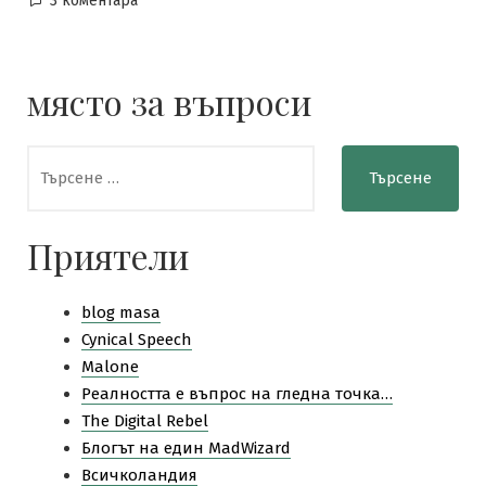
3 коментара
БТК
ADSL,
колко
място за въпроси
мъка,
колко?
Търсене
за:
Приятели
blog masa
Cynical Speech
Malone
Pеалността е въпрос на гледна точка…
The Digital Rebel
Блогът на един MadWizard
Всичколандия