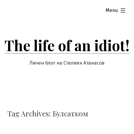
Skip
expanded
Menu
to
content
The life of an idiot!
Личен блог на Стелиян Атанасов
Tag Archives:
Булсатком