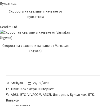
Скорости на сваляне и качване от
Булсатком
Geodim Ltd.
Скорост на сваляне и качване от VarnaLan
(bgwan)
Posted
29/05/2011
Steliyan
by
Posted
,
,
Linux
Компютри
Интернет
in
Tags:
,
,
,
,
,
,
,
ADSL
BTC
VIVACOM
АДСЛ
Интернет
Булсатком
БТК
Виваком
за