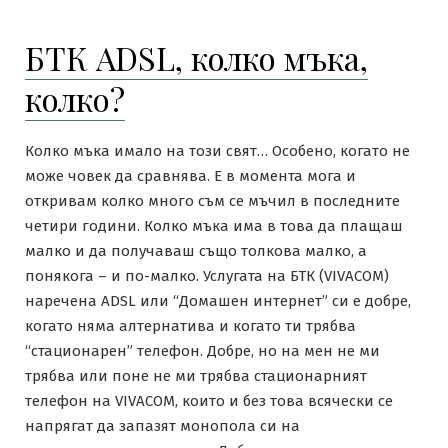
БТК ADSL, колко мъка,
колко?
Колко мъка имало на този свят… Особено, когато не
може човек да сравнява. Е в момента мога и
откривам колко много съм се мъчил в последните
четири години. Колко мъка има в това да плащаш
малко и да получаваш също толкова малко, а
понякога – и по-малко. Услугата на БТК (VIVACOM)
наречена ADSL или “Домашен интернет” си е добре,
когато няма алтернатива и когато ти трябва
“стационарен” телефон. Добре, но на мен не ми
трябва или поне не ми трябва стационарният
телефон на VIVACOM, които и без това всячески се
напрягат да запазят монопола си на