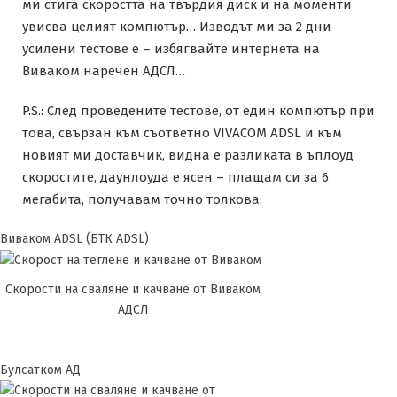
ми стига скоростта на твърдия диск и на моменти
увисва целият компютър… Изводът ми за 2 дни
усилени тестове е – избягвайте интернета на
Виваком наречен АДСЛ…
P.S.: След проведените тестове, от един компютър при
това, свързан към съответно VIVACOM ADSL и към
новият ми доставчик, видна е разликата в ъплоуд
скоростите, даунлоуда е ясен – плащам си за 6
мегабита, получавам точно толкова:
Виваком ADSL (БТК ADSL)
Скорости на сваляне и качване от Виваком
АДСЛ
Булсатком АД