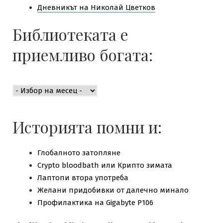
Дневникът на Николай Цветков
Библиотеката е
приемливо богата:
Библиотеката
е
приемливо
богата:
Историята помни и:
Глобалното затопляне
Crypto bloodbath или Крипто зимата
Лаптопи втора употреба
Желани придобивки от далечно минало
Профилактика на Gigabyte P106