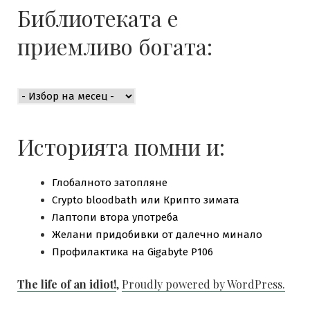
Библиотеката е
приемливо богата:
Библиотеката
е
приемливо
богата:
Историята помни и:
Глобалното затопляне
Crypto bloodbath или Крипто зимата
Лаптопи втора употреба
Желани придобивки от далечно минало
Профилактика на Gigabyte P106
The life of an idiot!
,
Proudly powered by WordPress.