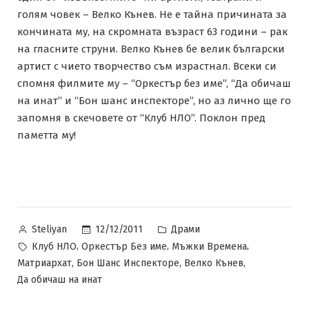
голям човек – Велко Кънев. Не е тайна причината за
кончината му, на скромната възраст 63 години – рак
на гласните струни. Велко Кънев бе велик български
артист с чието творчество съм израстнал. Всеки си
спомня филмите му – “Оркестър без име”, “Да обичаш
на инат” и “Бон шанс инспекторе”, но аз лично ще го
запомня в скечовете от “Клуб НЛО”. Поклон пред
паметта му!
Posted
Posted
12/12/2011
Драми
Steliyan
by
in
Tags:
,
,
,
Клуб НЛО
Оркестър Без име
Мъжки Времена
,
,
,
Матриархат
Бон Шанс Инспекторе
Велко Кънев
Да обичаш на инат