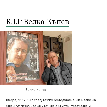
R.I.P Велко Кънев
Велко Кънев
Вчера, 11.12.2012 след тежко боледуване ни напусна
един от “извънземните” ни артисти, театрали и