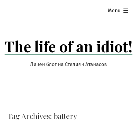
Skip
expanded
Menu
to
content
The life of an idiot!
Личен блог на Стелиян Атанасов
Tag Archives:
battery