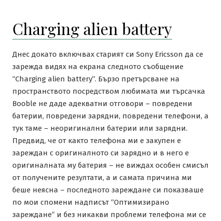
Charging alien battery
Днес докато включвах старият си Sony Ericsson да се
зарежда видях на екрана следното съобщение
“Charging alien battery”. Бързо претърсване на
пространството посредством любимата ми търсачка
Booble не даде адекватни отговори – повредени
батерии, повредени зарядни, повредени телефони, а
тук таме – неоригинални батерии или зарядни.
Предвид, че от както телефона ми е закупен е
зареждан с оригиналното си зарядно и в него е
оригиналната му батерия – не виждах особен смисъл
от получените резултати, а и самата причина ми
беше неясна – последното зареждане си показваше
по мои спомени надписът “Оптимизирано
зареждане” и без никакви проблеми телефона ми се