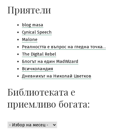
Приятели
blog masa
Cynical Speech
Malone
Pеалността е въпрос на гледна точка…
The Digital Rebel
Блогът на един MadWizard
Всичколандия
Дневникът на Николай Цветков
Библиотеката е
приемливо богата:
Библиотеката
е