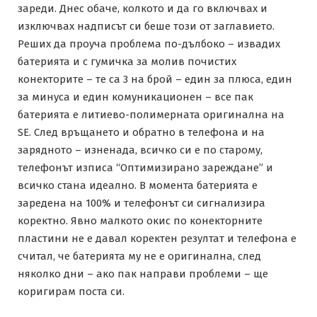
зареди. Днес обаче, колкото и да го включвах и
изключвах надписът си беше този от заглавието.
Реших да проуча проблема по-дълбоко – извадих
батерията и с гумичка за молив почистих
конекторите – те са 3 на брой – един за плюса, един
за минуса и един комуникационен – все пак
батерията е литиево-полимерната оригинална на
SE. След връщането и обратно в телефона и на
зарядното – изненада, всичко си е по старому,
телефонът изписа “Оптимизирано зареждане” и
всичко стана идеално. В момента батерията е
заредена на 100% и телефонът си сигнализира
коректно. Явно малкото окис по конекторните
пластини не е давал коректен резултат и телефона е
считал, че батерията му не е оригинална, след
няколко дни – ако пак направи проблеми – ще
коригирам поста си.