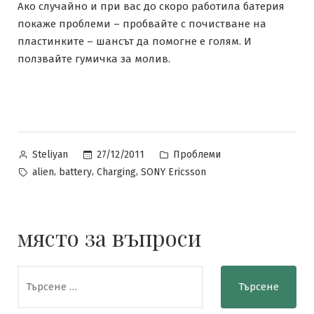
Ако случайно и при вас до скоро работила батерия
покаже проблеми – пробвайте с почистване на
пластинките – шансът да помогне е голям. И
ползвайте гумичка за молив.
Posted
Posted
27/12/2011
Проблеми
Steliyan
by
in
Tags:
,
,
,
alien
battery
Charging
SONY Ericsson
място за въпроси
Търсене
за: