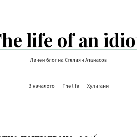
he life of an idio
Личен блог на Стелиян Атанасов
В началото
The life
Хулигани