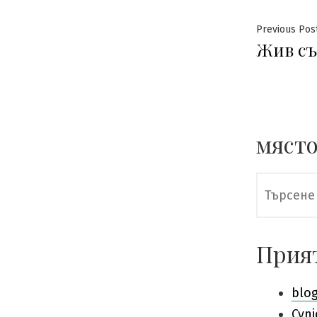
Нави
Previous Pos
Жив съ
място
Търсене
за:
Прия
blo
Cyni