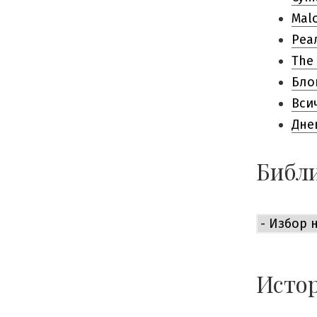
Mal
Pеа
The 
Бло
Вси
Дне
Библи
Библиоте
е
приемли
богата:
Истор