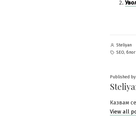
Уво
Posted
Steliyan
by
Tags:
,
SEO
блог
Published by
Steliy
Казвам се
View all p