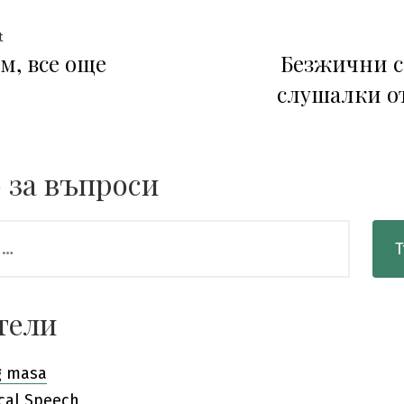
гация
Previous
t
м, все още
Безжични 
post:
слушалки о
 за въпроси
тели
g masa
cal Speech