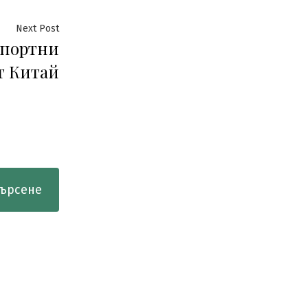
Next
Next Post
спортни
post:
т Китай