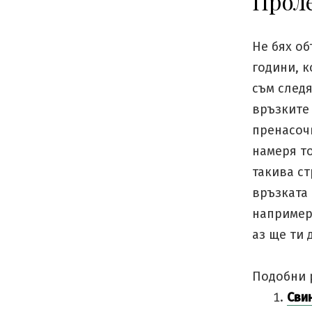
Проле
Не бях о
години, к
съм следя
връзките
пренасочв
намеря то
такива ст
връзката 
например.
аз ще ти 
Подобни 
Сви