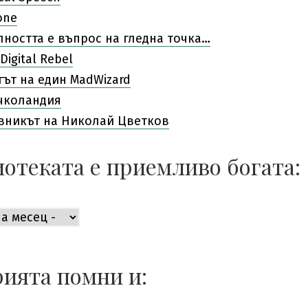
one
лността е въпрос на гледна точка…
Digital Rebel
гът на един MadWizard
чколандия
вникът на Николай Цветков
отеката е приемливо богата:
ката
во
ията помни и: