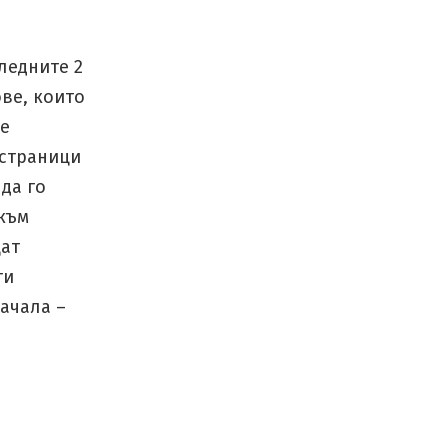
ледните 2
ве, които
че
 страници
да го
 към
щат
ти
начала –