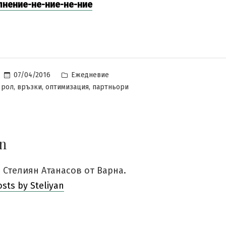
лнение-не-ние-не-ние
Posted
07/04/2016
Ежедневие
in
,
,
,
 рол
връзки
оптимизация
партньори
an
 Стелиян Атанасов от Варна.
osts by Steliyan