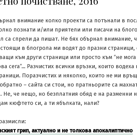
тно почистване, 2016
бърнал внимание колко проекти са потънали в пос
олко познати и/или приятели или писачи на блого
л са спрели да пишат. Не бях обърнал внимание, 
 стоящи в блогрола ми водят до празни страници,
ащи към други страници или просто към “не мога 
ва сега”… Разчистих всички връзки, които водеха
раници. Поразчистих и няколко, които не ми връ
обратно – сайта си стои, но пратньорите са махна
 Не, че нещо, но безплатния обяд е на разменни 
дам кюфтето си, а ти ябълката, нали?
размисли:
нският грип, актуално и не толкова апокалиптично