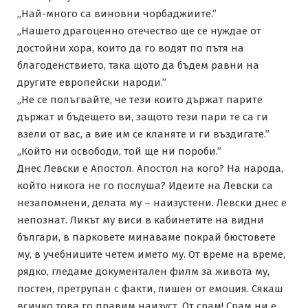
„Най-много са виновни чорбаджиите.”
„Нашето драгоценно отечество ще се нуждае от
достойни хора, които да го водят по пътя на
благоденствието, така щото да бъдем равни на
другите европейски народи.”
„Не се полъгвайте, че тези които държат парите
държат и бъдещето ви, защото тези пари те са ги
взели от вас, а вие им се кланяте и ги въздигате.”
„Който ни освободи, той ще ни пороби.”
Днес Левски е Апостол. Апостол на кого? На народа,
който никога не го послуша? Идеите на Левски са
незапомнени, делата му – наизустени. Левски днес е
непознат. Ликът му виси в кабинетите на видни
българи, в парковете минаваме покрай бюстовете
му, в учебниците четем името му. От време на време,
рядко, гледаме документален филм за живота му,
постен, претрупан с факти, лишен от емоция. Сякаш
всичко това го правим наизуст. От срам! Срам ни е,