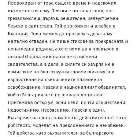
Провокиран от това същото време и надскочил
възможностите му. Левски е по-талантлив, по-
трезвомислещ, дързък, решителен, целеустремен.
Левски е единствен. Той е загрижен и влюбен в
България. Това можем да прозрем в делата му –
напълно отдаден. Не пише стихове за прекрасната и
ненагледна родина, а се стреми да я превърне в
такава! Отдава живота си не в писмени
свидетелства, а в дела, а силите си хвърля не в
измисляне на благозвучни словоизлияния, а в
изработване на съвършените планове за
освобождение. Левски е националният обединител,
който България не е познавала до тогава.
Притежава остър ум, ясни цели, почти осъществени.
Недостижимо. Необяснимо.. Левски е един.
Във време на една социалната действителност като
робството, моделът на преклонението е неизбежен.
Той действа като съхранителен за българското