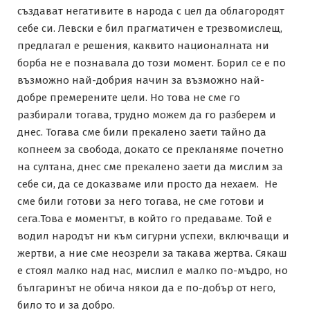
създават негативите в народа с цел да облагородят
себе си. Левски е бил прагматичен е трезвомислещ,
предлагал е решения, каквито националната ни
борба не е познавала до този момент. Борил се е по
възможно най-добрия начин за възможно най-
добре премерените цели. Но това не сме го
разбирали тогава, трудно можем да го разберем и
днес. Тогава сме били прекалено заети тайно да
копнеем за свобода, докато се прекланяме почетно
на султана, днес сме прекалено заети да мислим за
себе си, да се доказваме или просто да нехаем. Не
сме били готови за него тогава, не сме готови и
сега.Това е моментът, в който го предаваме. Той е
водил народът ни към сигурни успехи, включващи и
жертви, а ние сме неозрели за такава жертва. Сякаш
е стоял малко над нас, мислил е малко по-мъдро, но
българинът не обича някои да е по-добър от него,
било то и за добро.