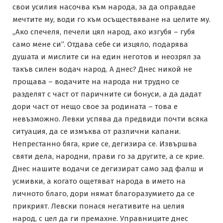
свои усилия насочва към народа, за да оправдае
мечтите му, води го към осъществяване на целите му.
„Ако спечеля, печели цял народ, ако изгубя – губя
само мене си”. Отдава себе си изцяло, подарява
душата и мислите си на един неготов и неозрял за
такъв силен водач народ. А днес? Днес никой не
прощава – водачите на народа ни трудно се
разделят с част от паричните си бонуси, а да дадат
дори част от нещо свое за родината – това е
невъзможно. Левки успява да предвиди почти всяка
ситуация, да се измъква от различни капани.
Непрестанно бяга, крие се, дегизира се. Извършва
святи дела, народни, прави го за другите, а се крие.
Днес нашите водачи се дегизират само зад фалш и
усмивки, а когато ощетяват народа в името на
личното благо, дори нямат благоразумието да се
прикрият. Левски понася негативите на целия
народ, с цел да ги премахне. Управниците днес