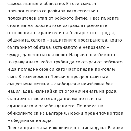
самосъзнание и общество. В този смисъл
преклонението се разбира като естествен
положителен етап от робското битие. През първите
столетия на робството се изграждат родовите
отношения, съхранители на българското – родът,
общината, селото – защитените пространства, които
българинът обитава. Останалото е непознато –
чуждо, далечно и плашещо. Назрява неизбежното.
Възраждането. Робът трябва да се отърси от робското
и да погледне себе си като част от един по-голям
свят. В този момент Левски е прозрял тази най-
съществена истина – свободата е неизбежна без
нация. Едва излизайки от ограниченията на рода,
българинът ще е готов да поеме по пътя на
единението и освобождението. По време на
обиколките си из България, Левски прави точно това
– обединява народа.
Левски притежава изключително чиста душа. Всички