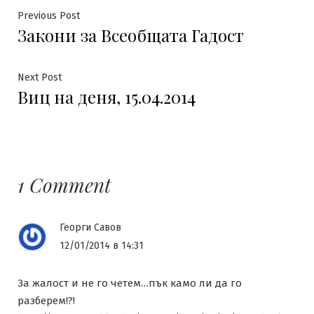
Навигация
Previous
Previous Post
Закони за Всеобщата Гадост
post:
Next
Next Post
Виц на деня, 15.04.2014
post:
1 Comment
Георги Савов
12/01/2014 в 14:31
За жалост и не го четем…пък камо ли да го
разберем!?!