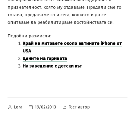
признателност, която му отдаваме. Предали сме го
тогава, предаваме го и сега, колкото и да се
опитваме да реабилитираме достойнствата си.
Подобни размисли:
Край на митовете около евтините iPhone от
USA
Цените на горивата
На заведение с детски кът
Posted
Posted
19/02/2013
Гост автор
Lora
by
in