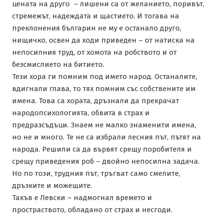
цената на друго – лишени са от желанието, поривът,
стремежът, надеждата и щастието. И тогава на
преклонения българин не му е останало друго,
нищичко, освен да ходи приведен – от натиска на
непосилния труд, от хомота на робството и от
безсмислието на битието.
Тези хора ги помним под името народ. Останалите,
вдигнали глава, то тях помним със собствените им
имена. Това са хората, дръзнали да прекрачат
народопсихологията, обвита в страх и
предразсъдъци. Знаем не малко знаменити имена,
но не и много. Те не са избрали лесния път, пътят на
народа. Решили са да вървят срещу поробителя и
срещу приведения роб – двойно непосилна задача.
Но по този, трудния път, тръгват само смелите,
дръзките и можещите.
Такъв е Левски – надмогнал времето и
простраството, обладано от страх и несгоди.