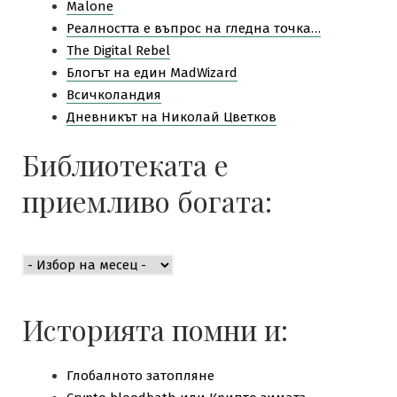
Malone
Pеалността е въпрос на гледна точка…
The Digital Rebel
Блогът на един MadWizard
Всичколандия
Дневникът на Николай Цветков
Библиотеката е
приемливо богата:
Библиотеката
е
приемливо
богата:
Историята помни и:
Глобалното затопляне