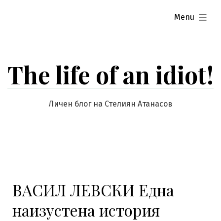
Skip
expanded
Menu
to
content
The life of an idiot!
Личен блог на Стелиян Атанасов
ВАСИЛ ЛЕВСКИ Една
наизустена история