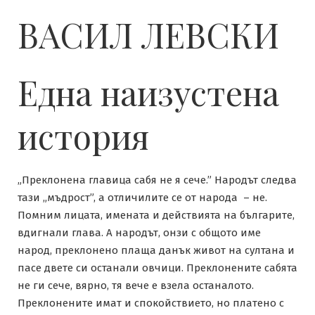
ВАСИЛ ЛЕВСКИ
Една наизустена
история
„Преклонена главица сабя не я сече.” Народът следва
тази „мъдрост”, а отличилите се от народа – не.
Помним лицата, имената и действията на българите,
вдигнали глава. А народът, онзи с общото име
народ, преклонено плаща данък живот на султана и
пасе двете си останали овчици. Преклонените сабята
не ги сече, вярно, тя вече е взела останалото.
Преклонените имат и спокойствието, но платено с