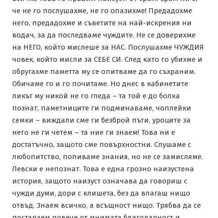
че не го послушахме, не го опазихме! Предадохме
него, предадохме и съветите на най-искрения ни
водач, за да последваме чуждите. Не се доверихме
на НЕГО, който мислеше за НАС. Послушахме ЧУЖДИЯ
човек, който мисли за СЕБЕ СИ. След като го убихме и
обругахме паметта му се опитваме да го съхраним.
Обичаме го и го почитаме. Но днес в кабинетите
ликът му никой не го гледа – та той е до болка
познат, паметниците ги подминаваме, чоплейки
семки – виждали сме ги безброй пъти, уроците за
него не ги четем – та ние ги знаем! Това ни е
достатъчно, защото сме повърхностни. Слушаме с
любопитство, попиваме знания, но не се замисляме.
Левски е непознат. Това е една грозно наизустена
история, защото наизуст означава да говориш с
чужди думи, дори с клишета, без да влагаш нищо
отвъд. Знаем всичко, а всъщност нищо. Трябва да се
постараем повече от мнимата благодарност и