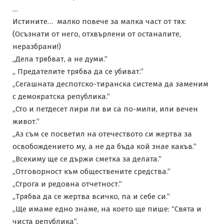
…
Истините… малко повече за малка част от тях:
(Осъзнати от него, отхвърлени от останалите,
неразбрани!)
„Дела трябват, а не думи.”
„ Предателите трябва да се убиват.”
„Сегашната деспотско-тиранска система да заменим
с демократска република.”
„Сто и петдесет лири ли ви са по-мили, или вечен
живот.”
„Аз съм се посветил на отечеството си жертва за
освобождението му, а не да бъда кой знае какъв.”
„Всекиму ще се държи сметка за делата.”
„Отговорност към обществените средства.”
„Строга и редовна отчетност.”
„Трябва да се жертва всичко, па и себе си.”
„Ще имаме едно знаме, на което ще пише: “Свята и
чиста република”.