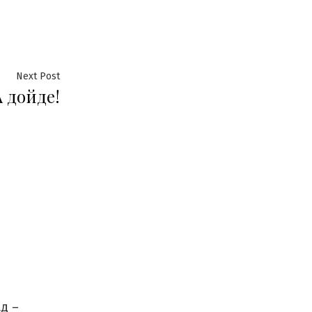
Next
Next Post
 дойде!
post:
д –