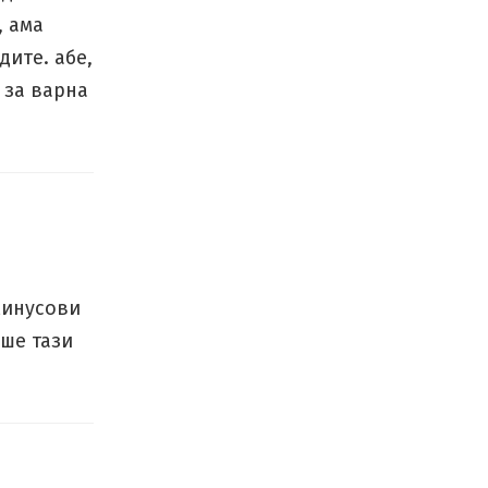
, ама
дите. абе,
 за варна
минусови
еше тази