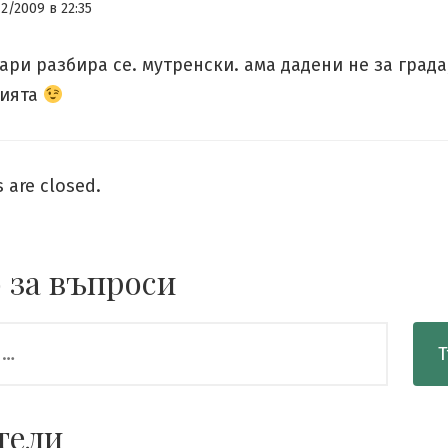
12/2009 в 22:35
 пари разбира се. мутренски. ама дадени не за града
цията
are closed.
 за въпроси
тели