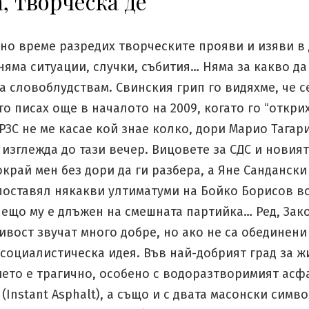
, творческа де
тно време разредих творческите прояви и изяви в
няма ситуации, случки, събития… Няма за какво да
а словоблудствам. Свинския грип го видяхме, че с
то писах още в началото на 2009, когато го “открих
РЗС не ме касае кой знае колко, дори Марио Тагар
 изглежда до тази вечер. Вицовете за СДС и новият
край мен без дори да ги разбера, а Яне Сандански
 поставял някакви ултиматуми на Бойко Борисов в
нещо му е длъжен на смешната партийка… Ред, Зак
вост звучат много добре, но ако не са обединени
социалистическа идея. Във най-добрият град за ж
ето е трагично, особено с водоразтворимият асф
(Instant Asphalt), а също и с двата масонски симв