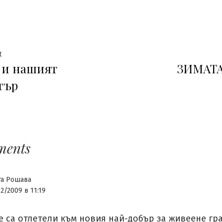
гация
Previous
t
 и нашият
ЗИМАТА
post:
тър
ments
га Рошава
12/2009 в 11:19
 са отлетели към новия най-добър за живеене гра