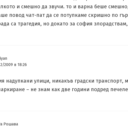
лкото и смешно да звучи. то и варна беше смешно
ше повод чат-пат да се потупкаме скришно по гър
рада са трагедия, но докато за софия злорадствам,
iyan
12/2009 в 18:26
ия надупкани улици, никакъв градски транспорт, 
паркиране – не знам как две години подред печел
…
га Рошава