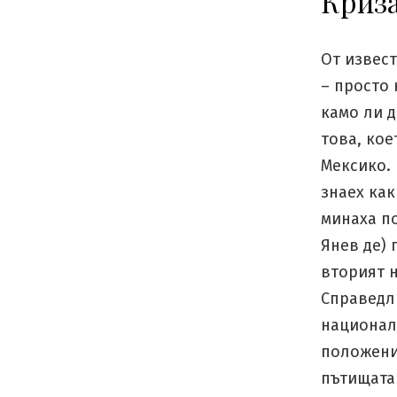
Криза
От извес
– просто 
камо ли д
това, кое
Мексико. 
знаех как
минаха по
Янев де)
вторият 
Справедли
национал
положени
пътищата 