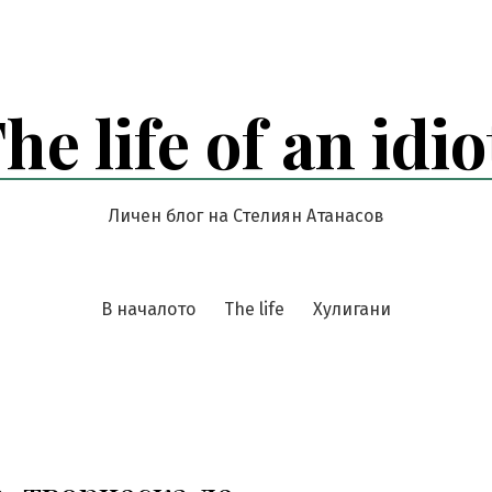
he life of an idio
Личен блог на Стелиян Атанасов
В началото
The life
Хулигани