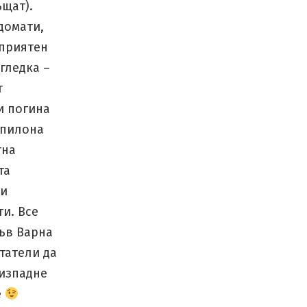
ъщат).
домати,
 приятен
 гледка –
т
и погина
 пилона
тна
та
 и
и. Все
във Варна
итатели да
 изпадне
е