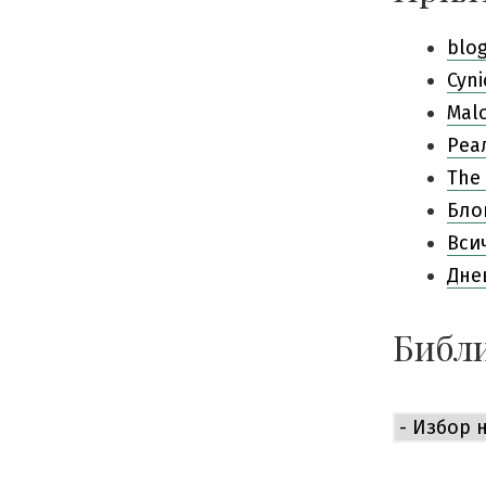
blo
Cyni
Mal
Pеа
The 
Бло
Вси
Дне
Библи
Библиоте
е
приемли