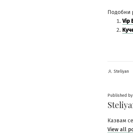
Подобни 
Vip
Куч
Posted
Steliyan
by
Published by
Steliy
Казвам се
View all p