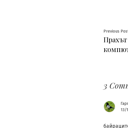
Нави
Previous Pos
Прахът
компю
3 Com
Гар
13/
байраците