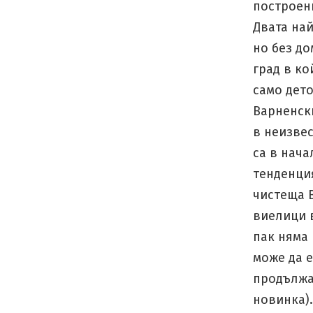
построени
Двата най
но без до
град в ко
само дет
Варненск
в неизвес
са в нача
тенденци
чистеща В
виелици 
пак няма 
може да е
продължа
новинка)…