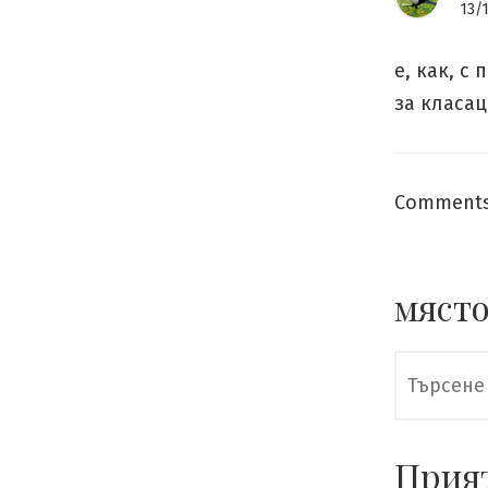
13/
e, как, с
за класа
Comments 
място
Търсене
за:
Прия