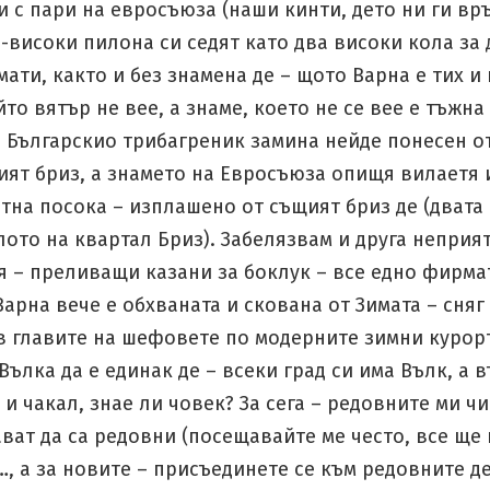
 с пари на евросъюза (наши кинти, дето ни ги вр
-високи пилона си седят като два високи кола за 
мати, както и без знамена де – щото Варна е тих и
йто вятър не вее, а знаме, което не се вее е тъжна
о Българскио трибагреник замина нейде понесен о
ият бриз, а знамето на Евросъюза опищя вилаетя 
тна посока – изплашено от същият бриз де (двата
лото на квартал Бриз). Забелязвам и друга неприя
я – преливащи казани за боклук – все едно фирма
арна вече е обхваната и скована от Зимата – сняг
в главите на шефовете по модерните зимни курорт
Вълка да е единак де – всеки град си има Вълк, а 
 и чакал, знае ли човек? За сега – редовните ми ч
ват да са редовни (посещавайте ме често, все ще
, а за новите – присъединете се към редовните д