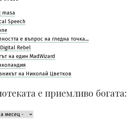
g masa
cal Speech
one
лността е въпрос на гледна точка…
Digital Rebel
гът на един MadWizard
чколандия
вникът на Николай Цветков
отеката е приемливо богата:
ката
во