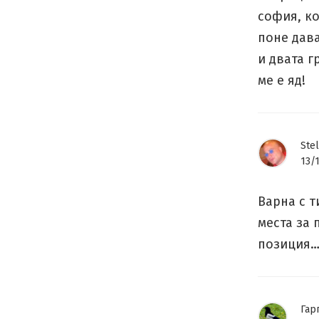
софия, ко
поне дава
и двата г
ме е яд!
Stel
13/
Варна с т
места за 
позиция
Гар