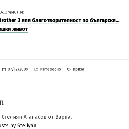
размисли:
 Brother 3 или благотворителност по български…
ешки живот
Posted
Tags:
07/12/2009
Интересно
криза
in
an
 Стелиян Атанасов от Варна.
osts by Steliyan