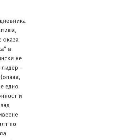
 дневника
 пиша,
е оказа
а” в
ински не
 лидер –
 (опааа,
се едно
онност и
 зад
ивеене
алт по
ола