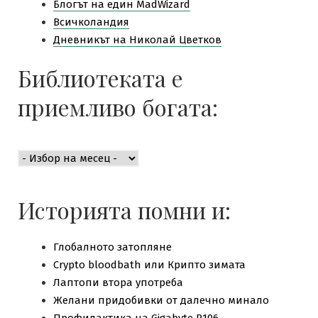
Блогът на един MadWizard
Всичколандия
Дневникът на Николай Цветков
Библиотеката е
приемливо богата:
Библиотеката
е
приемливо
богата:
Историята помни и:
Глобалното затопляне
Crypto bloodbath или Крипто зимата
Лаптопи втора употреба
Желани придобивки от далечно минало
Профилактика на Gigabyte P106