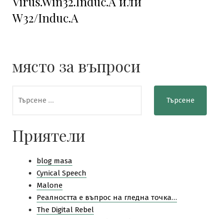
Virus.Win32.Induc.A или
W32/Induc.A
място за въпроси
Търсене
за:
Приятели
blog masa
Cynical Speech
Malone
Pеалността е въпрос на гледна точка…
The Digital Rebel