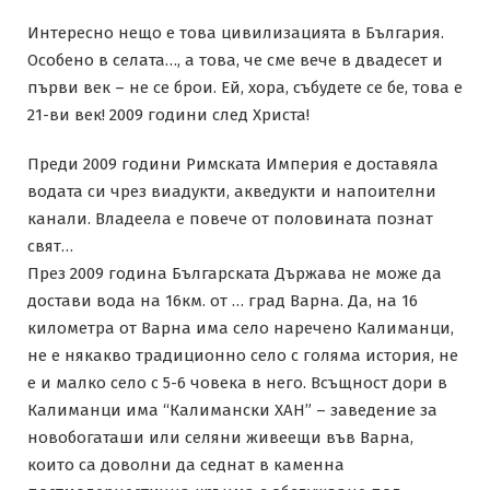
Интересно нещо е това цивилизацията в България.
Особено в селата…, а това, че сме вече в двадесет и
първи век – не се брои. Ей, хора, събудете се бе, това е
21-ви век! 2009 години след Христа!
Преди 2009 години Римската Империя е доставяла
водата си чрез виадукти, акведукти и напоителни
канали. Владеела е повече от половината познат
свят…
През 2009 година Българската Държава не може да
достави вода на 16км. от … град Варна. Да, на 16
километра от Варна има село наречено Калиманци,
не е някакво традиционно село с голяма история, не
е и малко село с 5-6 човека в него. Всъщност дори в
Калиманци има “Калимански ХАН” – заведение за
новобогаташи или селяни живеещи във Варна,
които са доволни да седнат в каменна