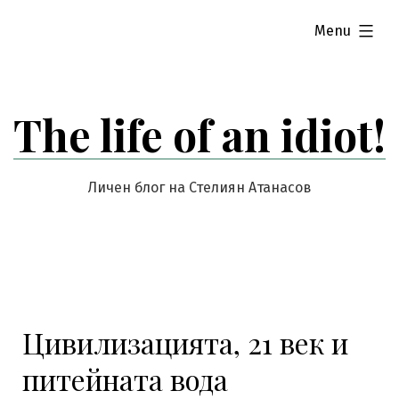
Skip
expanded
Menu
to
content
The life of an idiot!
Личен блог на Стелиян Атанасов
Цивилизацията, 21 век и
питейната вода