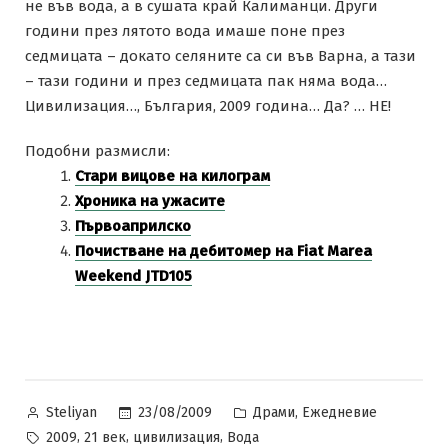
не във вода, а в сушата край Калиманци. Други
години през лятото вода имаше поне през
седмицата – докато селяните са си във Варна, а тази
– тази години и през седмицата пак няма вода…
Цивилизация…, България, 2009 година… Да? … НЕ!
Подобни размисли:
Стари вицове на килограм
Хроника на ужасите
Първоаприлско
Почистване на дебитомер на Fiat Marea
Weekend JTD105
Posted
Posted
,
23/08/2009
Драми
Ежедневие
Steliyan
by
in
Tags:
,
,
,
2009
21 век
цивилизация
Вода