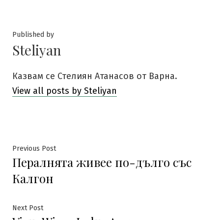
Published by
Steliyan
Казвам се Стелиян Атанасов от Варна.
View all posts by Steliyan
Навигация
Previous
Previous Post
Пералнята живее по-дълго със
post:
Калгон
Next
Next Post
post: