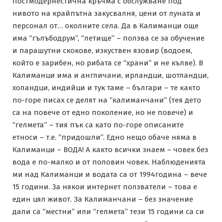
постмодернестична кръчма с обслужване под
нивото на крайпътна закусвалня, цени от луната и
персонал от… околните села. Да в Калиманци още
има “гълъбодрум”, “летище” – ползва се за обучение
и парашутни скокове, изкуствен язовир (водоем,
който е зарибен, но рибата се “храни” и не кълве). В
Калиманци има и англичани, ирландци, шотландци,
холандци, индийци и тук таме – българи – те както
по-горе писах се делят на “калиманчани” (тея дето
са на повече от едно поколение, но не повече) и
“гелмета” – тия пък са като по-горе описаните
етноси – т.е. “придошли”. Едно нещо обаче няма в
Калиманци – ВОДА! А както всички знаем – човек без
вода е по-малко и от половин човек. Наблюденията
ми над Калиманци и водата са от 1994година – вече
15 години. За някои интернет ползватели – това е
един цял живот. За Калиманчани – без значение
дали са “местни” или “гелмета” тези 15 години са си