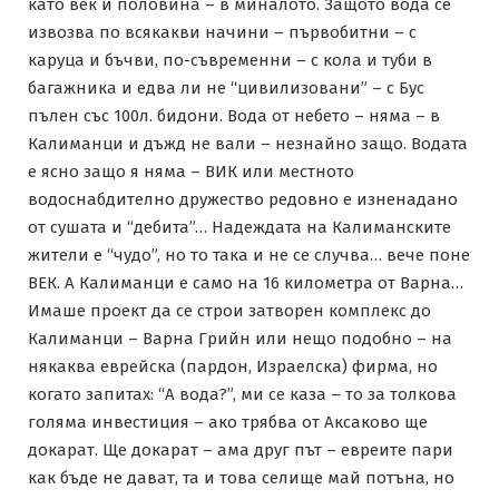
като век и половина – в миналото. Защото вода се
извозва по всякакви начини – първобитни – с
каруца и бъчви, по-съвременни – с кола и туби в
багажника и едва ли не “цивилизовани” – с Бус
пълен със 100л. бидони. Вода от небето – няма – в
Калиманци и дъжд не вали – незнайно защо. Водата
е ясно защо я няма – ВИК или местното
водоснабдително дружество редовно е изненадано
от сушата и “дебита”… Надеждата на Калиманските
жители е “чудо”, но то така и не се случва… вече поне
ВЕК. А Калиманци е само на 16 километра от Варна…
Имаше проект да се строи затворен комплекс до
Калиманци – Варна Грийн или нещо подобно – на
някаква еврейска (пардон, Израелска) фирма, но
когато запитах: “А вода?”, ми се каза – то за толкова
голяма инвестиция – ако трябва от Аксаково ще
докарат. Ще докарат – ама друг път – евреите пари
как бъде не дават, та и това селище май потъна, но