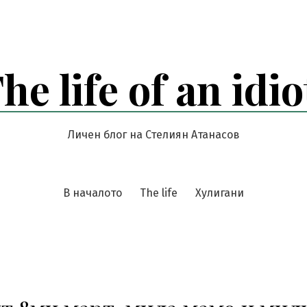
he life of an idio
Личен блог на Стелиян Атанасов
В началото
The life
Хулигани