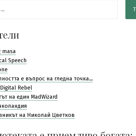
тели
g masa
cal Speech
one
лността е въпрос на гледна точка…
Digital Rebel
гът на един MadWizard
чколандия
вникът на Николай Цветков
отеката е приемливо богата: