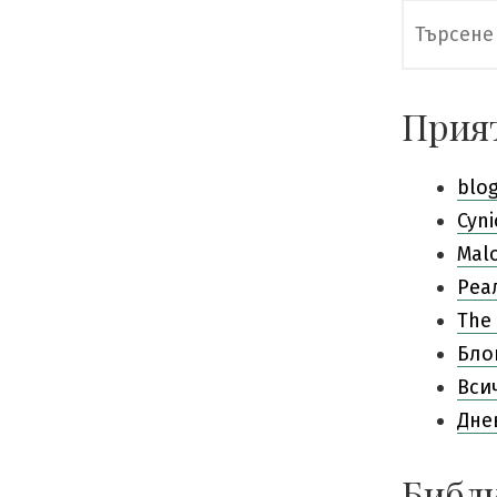
Търсене
за:
Прия
blo
Cyni
Mal
Pеа
The 
Бло
Вси
Дне
Библи