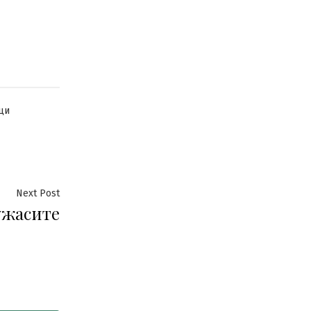
ци
Next
Next Post
ужасите
post: