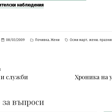
ителски наблюдения
Posted
Tags:
,
,
,
08/03/2009
Почивка
Жени
Осми март
жени
празни
in
гация
Previous
t
и служби
Хроника на 
post:
 за въпроси