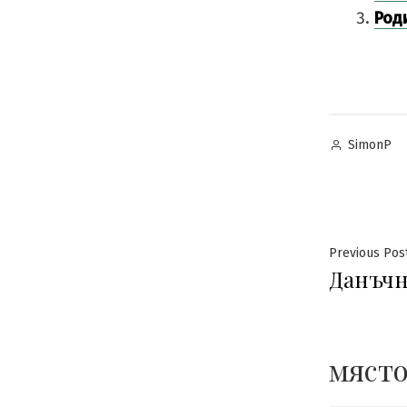
Род
Posted
SimonP
by
Нави
Previous Pos
Данъчн
място