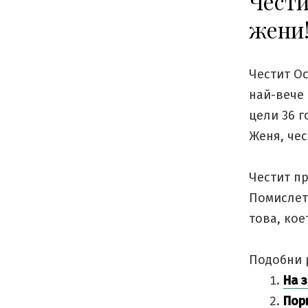
Чести
жени
Честит Ос
най-вече 
цели 36 г
Женя, чес
Честит пр
Помислете
това, кое
Подобни 
На 
Пор