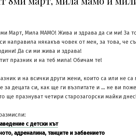
т 8ми март, мила мамо и мил
!
ми Март, Мила МАМО! Жива и здрава да си ми! За то
си направила някакъв човек от мен, за това, че с
одини! Да си ми жива и здрава!
тит празник и на теб мила! Обичам те!
азник и на всички други жени, които са или не са 
 за децата си, как ще ги възпитате и … не ви пож
то ще празнуват четири старозагорски майки днес
размисли:
заведение с детски кът
ното, адреналина, танците и забвението