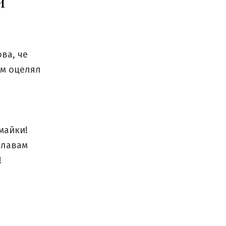
и
ва, че
ъм оцелял
майки!
елавам
!