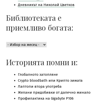
Дневникът на Николай Цветков
Библиотеката е
приемливо богата:
Библиотеката
е
приемливо
богата:
Историята помни и:
Глобалното затопляне
Crypto bloodbath или Крипто зимата
Лаптопи втора употреба
Желани придобивки от далечно минало
Профилактика на Gigabyte P106