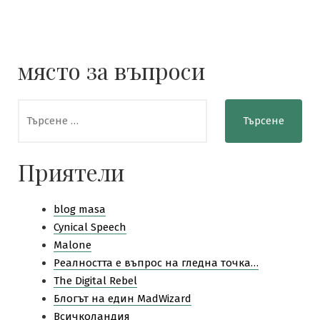
място за въпроси
Търсене
за:
Приятели
blog masa
Cynical Speech
Malone
Pеалността е въпрос на гледна точка…
The Digital Rebel
Блогът на един MadWizard
Всичколандия