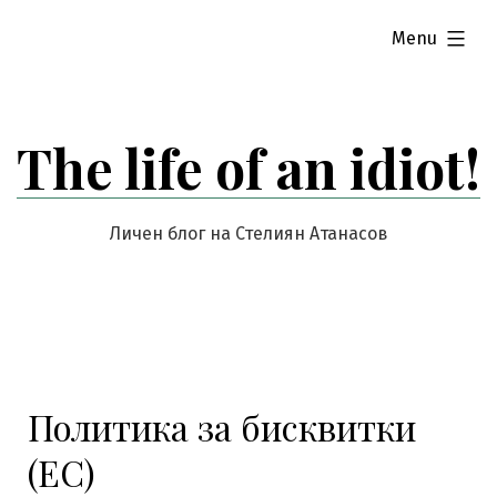
Skip
expanded
Menu
to
content
The life of an idiot!
Личен блог на Стелиян Атанасов
Политика за бисквитки
(ЕС)