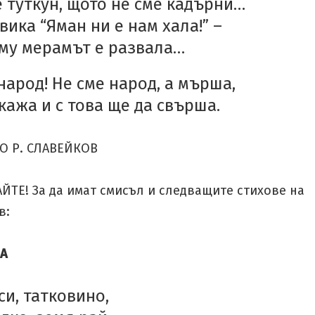
 туткун, щото не сме кадърни…
вика “Яман ни е нам хала!” –
ому мерамът е развала…
народ! Не сме народ, а мърша,
кажа и с това ще да свърша.
КО Р. СЛАВЕЙКОВ
ЙТЕ! За да имат смисъл и следващите стихове на
в:
НА
си, татковино,