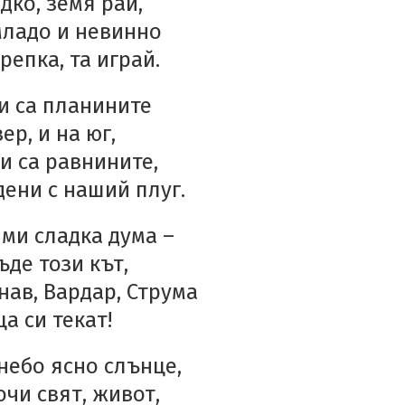
дко, земя рай,
младо и невинно
трепка, та играй.
и са планините
ер, и на юг,
и са равнините,
ени с наший плуг.
 ми сладка дума –
ъде този кът,
нав, Вардар, Струма
а си текат!
небо ясно слънце,
очи свят, живот,