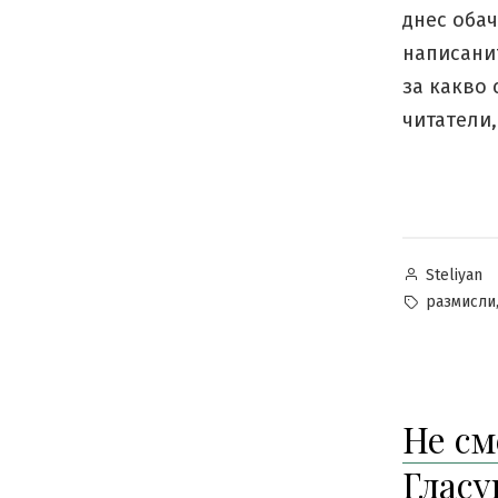
днес обач
написанит
за какво 
читатели,
Posted
Steliyan
by
Tags:
размисли
Не см
Гласу