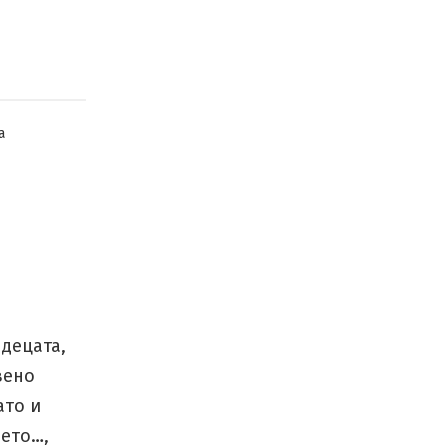
а
 децата,
вено
ато и
ието…,