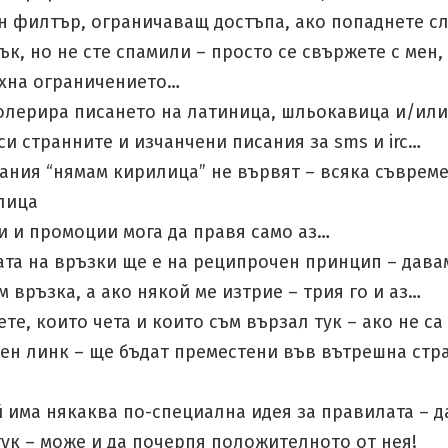
н филтър, ограничаващ достъпа, ако попаднете с
ък, но не сте спамили – просто се свържете с мен,
хна ограничението…
толерира писането на латиница, шльокавица и/или
си странните и изчанчени писания за sms и irc…
дания “нямам кирилица” не вървят – всяка съврем
лица
и и промоции мога да правя само аз…
ата на връзки ще е на реципрочен принцип – дава
 връзка, а ако някой ме изтрие – трия го и аз…
ете, които чета и които съм вързал тук – ако не са
ен линк – ще бъдат преместени във вътрешна стр
 има някаква по-специална идея за правилата – д
ук – може и да почерпя положителното от нея!