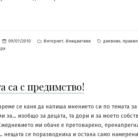
Posted
Tags:
,
,
09/01/2010
Интернет
Инициативи
дневник
правил
in
за
ара
Новите
правила
в
дневника
а са с предимство!
ми
време се каня да напиша мнението си по темата за
ми за… изобщо за децата, та дори и за моето собст
 Ежедневието ми обаче е претоварено, пренапрегн
 … нещата се поразводниха и остана само намерен