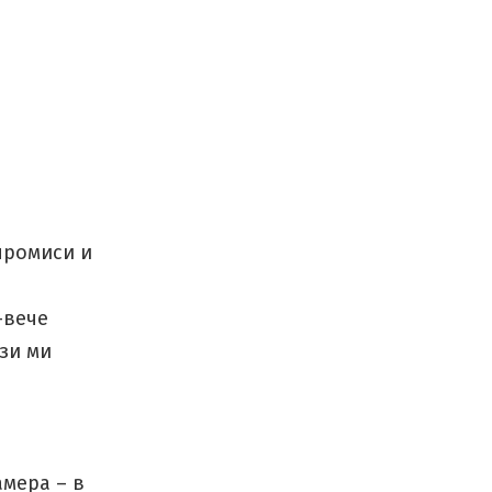
промиси и
-вече
зи ми
амера – в