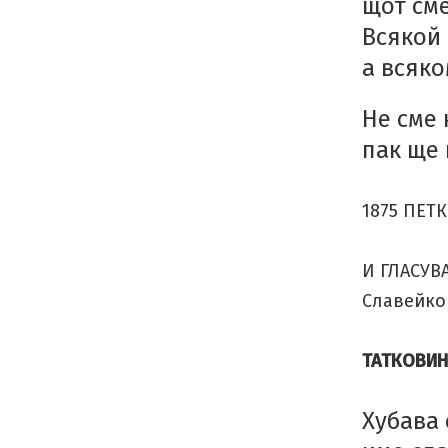
щот сме
Всякой 
а всяк
Не сме 
пак ще 
1875 ПЕТ
И ГЛАСУВА
Славейко
ТАТКОВИ
Хубава 