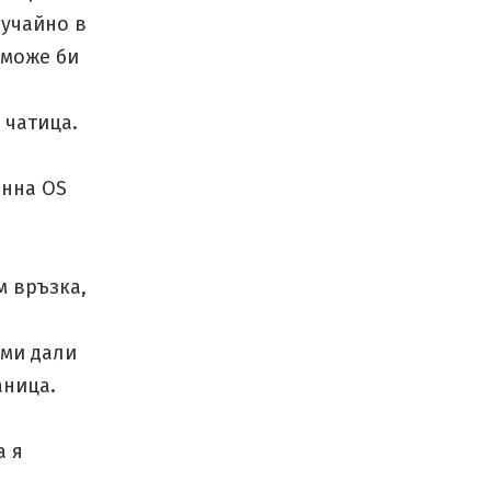
лучайно в
 може би
 чатица.
енна OS
м връзка,
 ми дали
аница.
а я