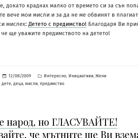
е, докато краднах малко от времето си за сън поп
е вече мои мисли и за да не ме обвинят в плагиат
си мислех:
Детето с предимство!
Благодаря Ви при
 че ще уважите предимството на детето!
Posted
,
,
12/08/2009
Интересно
Инициативи
Жени
in
,
,
,
,
дете
деца
мисли
предимство
е народ, но ГЛАСУВАЙТЕ!
вайте, че мътните ще Ви взем