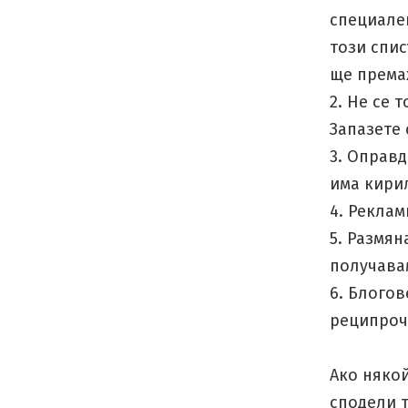
специале
този спис
ще према
2. Не се 
Запазете 
3. Оправ
има кири
4. Реклам
5. Размян
получавам
6. Блогов
реципроч
Ако някой
сподели т