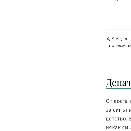
Posted
Steliyan
by
4 комент
Децат
От доста 
за синът 
детство.
някак си