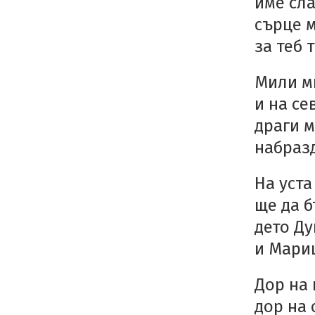
име сла
сърце 
за теб 
Мили м
и на сев
драги м
набразд
На уста
ще да б
дето Ду
и Мариц
Дор на 
дор на 