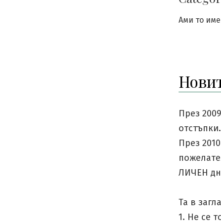
Ами то имет
Новит
През 200
отстъпки.
През 2010
пожелате
ЛИЧЕН дн
Та в загл
1. Не се 