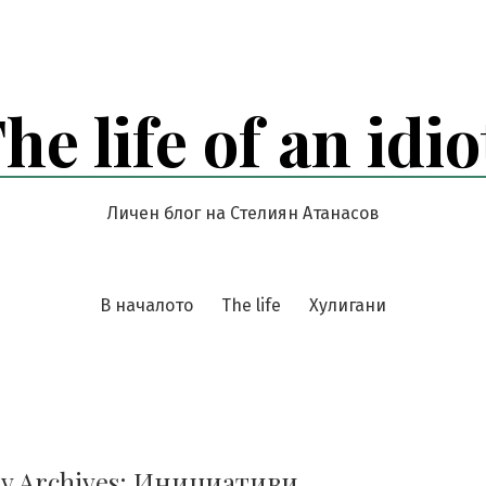
he life of an idio
Личен блог на Стелиян Атанасов
В началото
The life
Хулигани
y Archives:
Инициативи