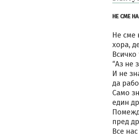
НЕ СМЕ Н
Не сме 
хора, д
Всичко 
“Аз не з
И не зн
да рабо
Само з
един др
Помежду
пред др
Все нас