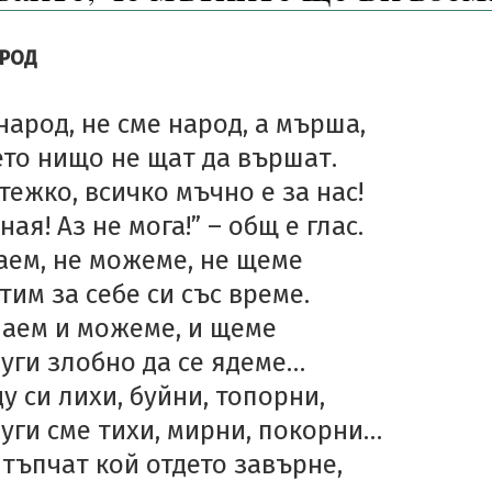
АРОД
народ, не сме народ, а мърша,
ето нищо не щат да вършат.
тежко, всичко мъчно е за нас!
ная! Аз не мога!” – общ е глас.
аем, не можеме, не щеме
тим за себе си със време.
наем и можеме, и щеме
уги злобно да се ядеме…
 си лихи, буйни, топорни,
уги сме тихи, мирни, покорни…
 тъпчат кой отдето завърне,