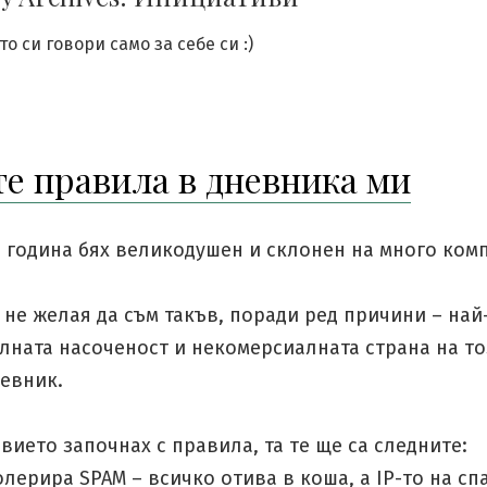
о си говори само за себе си :)
е правила в дневника ми
9 година бях великодушен и склонен на много ком
 не желая да съм такъв, поради ред причини – най
лната насоченост и некомерсиалната страна на то
евник.
авието започнах с правила, та те ще са следните:
толерира SPAM – всичко отива в коша, а IP-то на сп