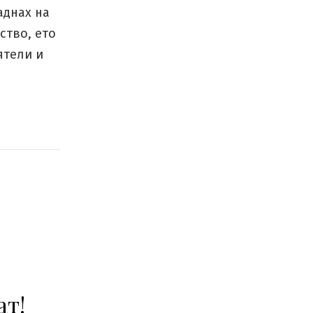
аднах на
ство, ето
ятели и
ат!